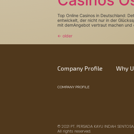
Casinos Ös
Top Online Casinos in Deutschland: Det
entwickelt, der nicht nur in der Glücks
mit demAngebot vertraut machen und d
←
older
Company Profile
Why U
COMPANY PROFILE
© 2021 PT. PERSADA KAYU INDAH SENTOSA
All rights reserved.