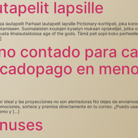
tapelit lapsille
 lautapelit Parhaat lautapelit lapsille Pictionary-korttipeli, joka koros
miseen. Suomalaisten koulujen kyselyn mukaan opiskelijat, jotka osalli
usta ilmaisutaidoissa age of the gods. Tämä peli sopii koko perheelle 
]
 no contado para c
ercadopago en meno
ser ideal y las proyecciones no son alentadoras No dejes de enviarnos
omociones, sorteos y premios directamente en tu correo. ¿Puedo us
demo y […]
onuses