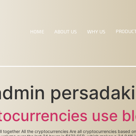
PRODUC
HOME
ABOUT US
WHY US
admin persadaki
ptocurrencies use b
ll together All the cryptocurrencies Are all cryptocurrencies based o