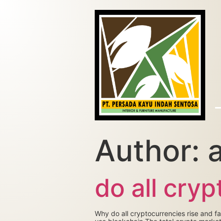
Author:
do all cry
Why do all cryptocurrencies rise and fa