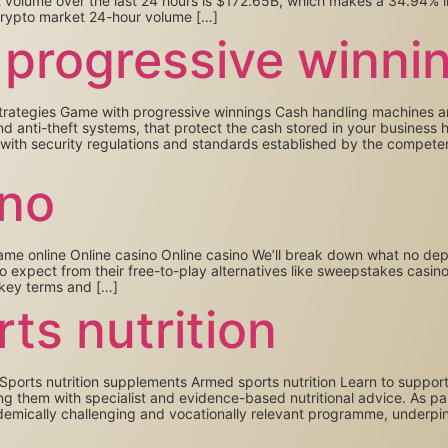
 volume over the last 24 hours is $172.65B, which makes a 34.94% in
 crypto market 24-hour volume […]
progressive winni
trategies Game with progressive winnings Cash handling machines a
nd anti-theft systems, that protect the cash stored in your business 
y with security regulations and standards established by the compete
ino
me online Online casino Online casino We’ll break down what no dep
o expect from their free-to-play alternatives like sweepstakes casi
e key terms and […]
ts nutrition
on Sports nutrition supplements Armed sports nutrition Learn to suppo
ng them with specialist and evidence-based nutritional advice. As par
cademically challenging and vocationally relevant programme, underp