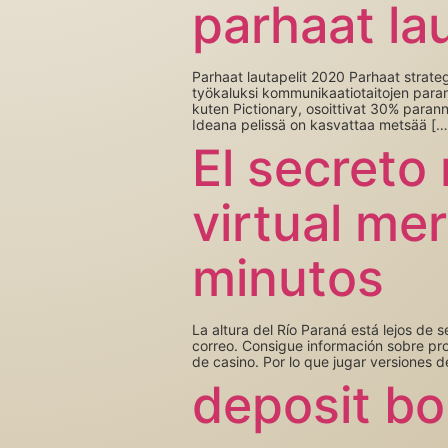
parhaat lau
Parhaat lautapelit 2020 Parhaat strategia
työkaluksi kommunikaatiotaitojen paranta
kuten Pictionary, osoittivat 30% parann
Ideana pelissä on kasvattaa metsää […
El secreto
virtual m
minutos
La altura del Río Paraná está lejos de 
correo. Consigue información sobre pr
de casino. Por lo que jugar versiones 
deposit b