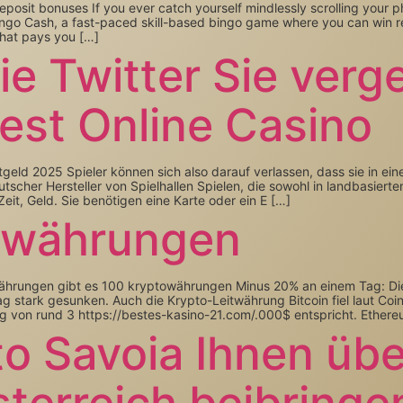
Deposit bonuses If you ever catch yourself mindlessly scrolling your p
Bingo Cash, a fast-paced skill-based bingo game where you can win 
that pays you […]
die Twitter Sie ver
est Online Casino
tgeld 2025 Spieler können sich also darauf verlassen, dass sie in ei
eutscher Hersteller von Spielhallen Spielen, die sowohl in landbasiert
eit, Geld. Sie benötigen eine Karte oder ein E […]
owährungen
rungen gibt es 100 kryptowährungen Minus 20% an einem Tag: Die 
g stark gesunken. Auch die Krypto-Leitwährung Bitcoin fiel laut C
von rund 3 https://bestes-kasino-21.com/.000$ entspricht. Ethereu
o Savoia Ihnen übe