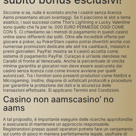
Siccome si sa, nulla è scontato anche i casinò senza licenza
Aams presentano alcuni svantaggi. Se ti piacciono le slot a tema
asiatico, i suoi successi come Thor’s Lightning e Lucky Valentine
sono quello che fa per te. 000 EURO PERMESSE OGGI COME
CON 5. Ci chiediamo se i metodi di pagamento in questi casinò
online siano differenti dai soliti. Oltre alle incredibili offerte per
giocare a poker, su PokerStars casino potrai divertirti anche con
numerose promozioni dedicate alle slot tra cashback, missioni e
premi giornalieri. PayPal: mostra se il casinò accetta come
sistema di pagamento PayPal. Curaçao è un’isola olandese nei
Caraibi di fronte al Venezuela. Anche la percentuale di vincita
minima garantita ai giocatori non deve essere assicurata dai
casinò senza licenza così come invece avviene per quelli
autorizzati. Tra i fornitori sono presenti produttori come NetEnt e
Microgaming. Inoltre, dispone di sofisticati protocolli e procedure
per garantire la protezione dei dati e la sicurezza delle
transazioni effettuate. Si applicano Termini and Condizioni.
Casino non aamscasino’ no
aams
A tal proposito, è importante eseguire delle ricerche approfondite
e assicurarsi di mantenere un approccio responsabile.
Registrandovi presso questi operatori potrete fare un versamento
sul conto di gioco in maniera perfettamente legale, usufruire di