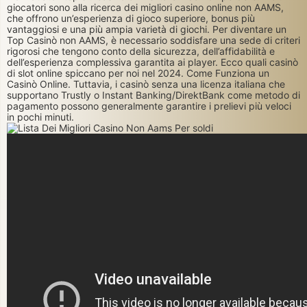
giocatori sono alla ricerca dei migliori casino online non AAMS,
che offrono un’esperienza di gioco superiore, bonus più
vantaggiosi e una più ampia varietà di giochi. Per diventare un
Top Casinò non AAMS, è necessario soddisfare una sede di criteri
rigorosi che tengono conto della sicurezza, dell’affidabilità e
dell’esperienza complessiva garantita ai player. Ecco quali casinò
di slot online spiccano per noi nel 2024. Come Funziona un
Casinò Online. Tuttavia, i casinò senza una licenza italiana che
supportano Trustly o Instant Banking/DirektBank come metodo di
pagamento possono generalmente garantire i prelievi più veloci
in pochi minuti.