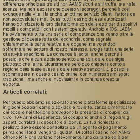
differenza principale tra siti non AAMS sicuri e siti truffa, sta nella
licenza. Ma non lasciate che questo vi scoraggi, perché è così
ovunque nella vita. Ha anche un ottimo servizio clienti, fattore da
non sottovalutare mai. Quasi tutti i casinò da essi autorizzati
hanno ottimizzato le loro piattaforme con delle app per dispositivi
mobili e compatibili con i sistemi operativi Android e iOS. L’ADM
ha ovviamente tutta una serie di competenze che vanno oltre la
gestione di questa fetta dell’economia, come segnala
chiaramente la parte relativa alle dogane, ma volendoci
soffermare nel settore di nostro interesse, svolge tutta una serie
di attività specifiche. La domanda è lecita, anche perché è
possibile che alcuni abbiano sentito una sola delle due sigle,
piuttosto che l’altra. Sicuramente però può chiedere conto e
ragione delle tasse evase e delle relative sanzioni. E’ possibile
scommettere in questo casinò online, con numerosissimi sport
tradizionali, ma anche ai nuovissimi e in continua crescita
eSports.
Articoli correlati:
Per questo abbiamo selezionato anche piattaforme specializzate
in giochi popolari come blackjack e roulette, senza dimenticare
chi eccelle nei titoli che prevedono la presenza di croupier dal
vivo. 10+ Anni di Esperienza. Si occupano anche di regolare gli
aspetti correlati al deposito e ai bonus. La tua richiesta di
prelievo deve essere controllata da un agente di pagamento
prima che i fondi vengano liquidati. Di solito i casinò non AAMS
offrono RTP che variano notevolmente l’uno dall’altro ed è per