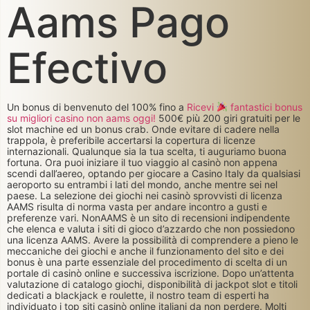
Aams Pago
Efectivo
Un bonus di benvenuto del 100% fino a
Ricevi
fantastici bonus
su migliori casino non aams oggi!
500€ più 200 giri gratuiti per le
slot machine ed un bonus crab. Onde evitare di cadere nella
trappola, è preferibile accertarsi la copertura di licenze
internazionali. Qualunque sia la tua scelta, ti auguriamo buona
fortuna. Ora puoi iniziare il tuo viaggio al casinò non appena
scendi dall’aereo, optando per giocare a Casino Italy da qualsiasi
aeroporto su entrambi i lati del mondo, anche mentre sei nel
paese. La selezione dei giochi nei casinò sprovvisti di licenza
AAMS risulta di norma vasta per andare incontro a gusti e
preferenze vari. NonAAMS è un sito di recensioni indipendente
che elenca e valuta i siti di gioco d’azzardo che non possiedono
una licenza AAMS. Avere la possibilità di comprendere a pieno le
meccaniche dei giochi e anche il funzionamento del sito e dei
bonus è una parte essenziale del procedimento di scelta di un
portale di casinò online e successiva iscrizione. Dopo un’attenta
valutazione di catalogo giochi, disponibilità di jackpot slot e titoli
dedicati a blackjack e roulette, il nostro team di esperti ha
individuato i top siti casinò online italiani da non perdere. Molti