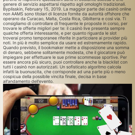
genere di servizio aspettarsi rispetto agli omologhi tradizionali.
Byplisskin, February 15, 2019. La maggior parte dei casinò online
non AAMS sono titolari di licenze fornite da autorità offshore che
operano da Curacao, Malta, Costa Rica, Gibilterra e così via. Ti
consigliamo di controllare di frequente le proposte in corso, per
trovare le offerte migliori per te: il casinò live presenta sempre
qualche offerta interessante, e per quanto riguarda le slot
troverai promo temporanee riferite in particolare ai provider più
noti. In più è molto semplice da usare ed estremamente rapido.
Quando previsto, il bookmaker mette a disposizione una somma
di denaro, sebbene solitamente modesta, che il giocatore può
impiegare per effettuare le sue prime scommesse sportive. Per
essere ancora più sicuro, puoi controllare anche la blacklist con
tutti i casinò non autorizzati. Un sofisticato algoritmo calcola
infatti la buonuscita, che corrisponde ad una parte più o meno
cospicua della possibile vincita finale, decisa in base
all’andamento dell’evento.