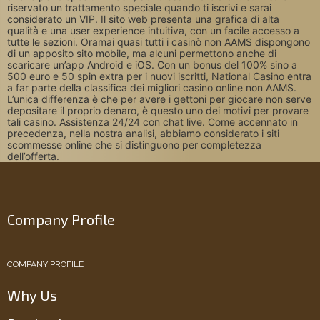
riservato un trattamento speciale quando ti iscrivi e sarai
considerato un VIP. Il sito web presenta una grafica di alta
qualità e una user experience intuitiva, con un facile accesso a
tutte le sezioni. Oramai quasi tutti i casinò non AAMS dispongono
di un apposito sito mobile, ma alcuni permettono anche di
scaricare un’app Android e iOS. Con un bonus del 100% sino a
500 euro e 50 spin extra per i nuovi iscritti, National Casino entra
a far parte della classifica dei migliori casino online non AAMS.
L’unica differenza è che per avere i gettoni per giocare non serve
depositare il proprio denaro, è questo uno dei motivi per provare
tali casino. Assistenza 24/24 con chat live. Come accennato in
precedenza, nella nostra analisi, abbiamo considerato i siti
scommesse online che si distinguono per completezza
dell’offerta.
Company Profile
COMPANY PROFILE
Why Us