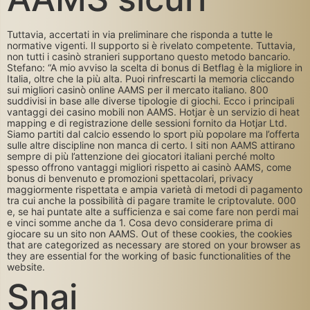
Tuttavia, accertati in via preliminare che risponda a tutte le
normative vigenti. Il supporto si è rivelato competente. Tuttavia,
non tutti i casinò stranieri supportano questo metodo bancario.
Stefano: “A mio avviso la scelta di bonus di Betflag è la migliore in
Italia, oltre che la più alta. Puoi rinfrescarti la memoria cliccando
sui migliori casinò online AAMS per il mercato italiano. 800
suddivisi in base alle diverse tipologie di giochi. Ecco i principali
vantaggi dei casino mobili non AAMS. Hotjar è un servizio di heat
mapping e di registrazione delle sessioni fornito da Hotjar Ltd.
Siamo partiti dal calcio essendo lo sport più popolare ma l’offerta
sulle altre discipline non manca di certo. I siti non AAMS attirano
sempre di più l’attenzione dei giocatori italiani perché molto
spesso offrono vantaggi migliori rispetto ai casinò AAMS, come
bonus di benvenuto e promozioni spettacolari, privacy
maggiormente rispettata e ampia varietà di metodi di pagamento
tra cui anche la possibilità di pagare tramite le criptovalute. 000
e, se hai puntate alte a sufficienza e sai come fare non perdi mai
e vinci somme anche da 1. Cosa devo considerare prima di
giocare su un sito non AAMS. Out of these cookies, the cookies
that are categorized as necessary are stored on your browser as
they are essential for the working of basic functionalities of the
website.
Snai