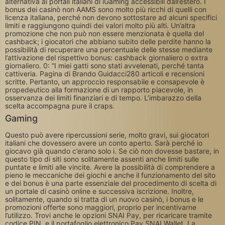
alternativa ai portali italiani di iGaming accessibili dall’estero. I
bonus dei casinò non AAMS sono molto più ricchi di quelli con
licenza italiana, perché non devono sottostare ad alcuni specifici
limiti e raggiungono quindi dei valori molto più alti. Un’altra
promozione che non può non essere menzionata è quella del
cashback; i giocatori che abbiano subito delle perdite hanno la
possibilità di recuperare una percentuale delle stesse mediante
l’attivazione del rispettivo bonus: cashback giornaliero o extra
giornaliero. 0: “I miei gatti sono stati avvelenati, perché tanta
cattiveria. Pagina di Brando Guidacci280 articoli e recensioni
scritte. Pertanto, un approccio responsabile e consapevole è
propedeutico alla formazione di un rapporto piacevole, in
osservanza dei limiti finanziari e di tempo. L’imbarazzo della
scelta accompagna pure il craps.
Gaming
Questo può avere ripercussioni serie, molto gravi, sui giocatori
italiani che dovessero avere un conto aperto. Sarà perché io
giocavo già quando c’erano solo i. Se ciò non dovesse bastare, in
questo tipo di siti sono solitamente assenti anche limiti sulle
puntate e limiti alle vincite. Avere la possibilità di comprendere a
pieno le meccaniche dei giochi e anche il funzionamento del sito
e dei bonus è una parte essenziale del procedimento di scelta di
un portale di casinò online e successiva iscrizione. Inoltre,
solitamente, quando si tratta di un nuovo casinò, i bonus e le
promozioni offerte sono maggiori, proprio per incentivarne
l’utilizzo. Trovi anche le opzioni SNAI Pay, per ricaricare tramite
codice PIN, e il portafoglio elettronico Pay SNAI Wallet. La