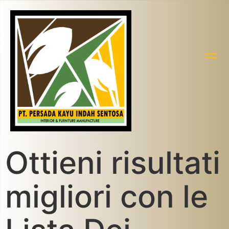
Ottieni risultati
migliori con le