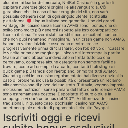
alcuni nomi leader del mercato, NetBet Casinò è in grado di
ospitare numerose giochi originali e all’avanguardia. Ciò
garantisce che, in caso di hackeraggio del sito, non sarà
possibile ottenere i dati di ogni singolo utente iscritti alla
piattaforma.
Lingua italiana non garantita. Uno dei grandi
vantaggi dei casinò senza licenza AAMS sono i bonus, che di
solito sono molto più generosi rispetto alle loro controparti con
licenza italiana. Troverai slot incredibilmente eccitanti con temi
che non puoi nemmeno immaginare. In un crash game non AAMS,
hanno un valore iniziale e osservano mentre cresce
progressivamente prima di “crashare”, con l’obiettivo di incassare
le vincite prima che raggiunga il picco e si interrompa la partita.
Grazie al menù abbiamo individuato in fretta tutto ciò che
cercavamo, comprese alcune categorie non sempre facili da
trovare, come ad esempio la arcade, con tanti titoli slingo e i
quick game più famosi con l’aeroplano, primo tra tutti Aviator.
Quando giochi in un casinò regolamentato, hai diverse opzioni in
caso di problemi, inclusa la possibilità di presentare un reclamo
alla commissione di gioco del tuo stato. Tuttavia, vegono imposte
moltissime restrizioni, senza parlare del fatto che le licenze AAMS
sono estremamente costose. Depositate 15 euro o più e la
compagnia vi darà un bonus del 100%. A differenza dei casino
tradizionali, in questo caso, pochissimi casino non AAMS
amettono quale metodo di pagamento il circuito Payapal.
Iscriviti oggi e ricevi
subito bonus esclusivi!