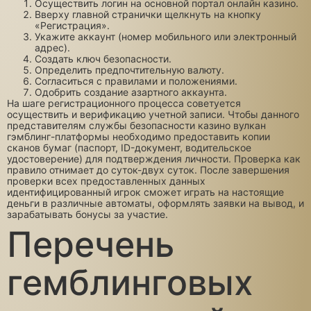
Осуществить логин на основной портал онлайн казино.
Вверху главной странички щелкнуть на кнопку
«‎Регистрация».
Укажите аккаунт (номер мобильного или электронный
адрес).
Создать ключ безопасности.
Определить предпочтительную валюту.
Согласиться с правилами и положениями.
Одобрить создание азартного аккаунта.
На шаге регистрационного процесса советуется
осуществить и верификацию учетной записи. Чтобы данного
представителям службы безопасности казино вулкан
гэмблинг-платформы необходимо предоставить копии
сканов бумаг (паспорт, ID-документ, водительское
удостоверение) для подтверждения личности. Проверка как
правило отнимает до суток-двух суток. После завершения
проверки всех предоставленных данных
идентифицированный игрок сможет играть на настоящие
деньги в различные автоматы, оформлять заявки на вывод, и
зарабатывать бонусы за участие.
Перечень
гемблинговых