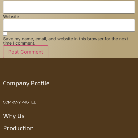
Website
Save my name, email, and website in this browser for the next
time I comment.
Company Profile
COMPANY PROFILE
Why Us
Production