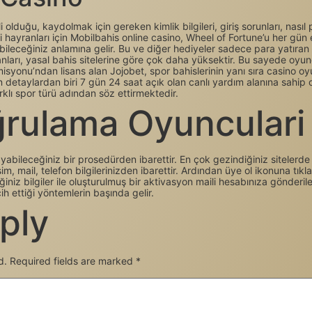
olduğu, kaydolmak için gereken kimlik bilgileri, giriş sorunları, nasıl
i hayranları için Mobilbahis online casino, Wheel of Fortune’u her gün etk
leceğiniz anlamına gelir. Bu ve diğer hediyeler sadece para yatıran o
nları, yasal bahis sitelerine göre çok daha yüksektir. Bu sayede oyu
isyonu’ndan lisans alan Jojobet, spor bahislerinin yanı sıra casino oy
lan detaylardan biri 7 gün 24 saat açık olan canlı yardım alanına sahi
arklı spor türü adından söz ettirmektedir.
ğrulama Oyunculari
abileceğiniz bir prosedürden ibarettir. En çok gezindiğiniz sitelerde
m, mail, telefon bilgilerinizden ibarettir. Ardından üye ol ikonuna tıkla
iniz bilgiler ile oluşturulmuş bir aktivasyon maili hesabınıza gönderilec
 ettiği yöntemlerin başında gelir.
ply
d.
Required fields are marked
*