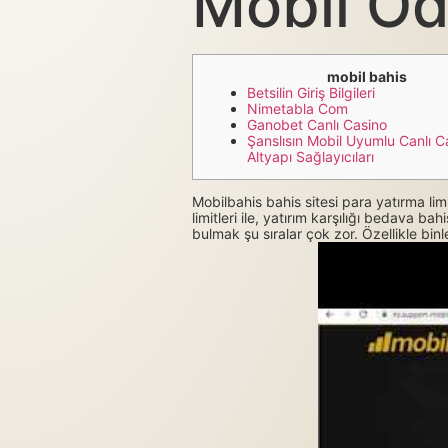
Mobil Öd
mobil bahis
Betsilin Giriş Bilgileri
Nimetabla Com
Ganobet Canlı Casino
Şanslısın Mobil Uyumlu Canlı C
Altyapı Sağlayıcıları
Mobilbahis bahis sitesi para yatırma li
limitleri ile, yatırım karşılığı bedava b
bulmak şu sıralar çok zor. Özellikle bin