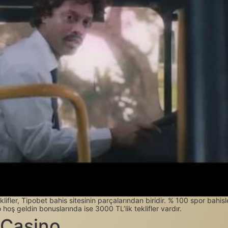
ifler, Tipobet bahis sitesinin parçalarından biridir. % 100 spor bahis
 hoş geldin bonuslarında ise 3000 TL’lik teklifler vardır.
 Casino