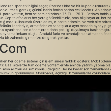
lendiren spor etkinliğini seçer, üzerine tıklar ve bir kupon oluşturarak
 doldurması gerekir, çünkü bahis fonları ondan çekilecektir. Arkadaş
TL para yatırsın, hem se hem arkadaşın 75 TL + 75 TL Bedava bahis ka
. Cep telefonlarını her yere götürebilirsiniz, ama bilgisayarları her
ptığımda kullanılmak üzere adımı, e-posta adresimi ve web site adres
örünün liderleriyle, armatörler ve sanatçılarla aynı masada oynayıp gelir
is oyunlarına son dönemlerde daha çok ilgi duyulmaya başlanmıştır.
his oynama imkanı oluştu. Aradaki farkı ve avantajları anlatmadan önce
azla bir zahmete girmenize de gerek yoktur.
 Com
nirken her ödeme sistemi için işlem süresi farklılık gösterir. Mobil ödeme 
hiptir. Bazı sitelerde tüm ödeme yöntemleriyle anında yatırım yapma o
isyon alımları da söz konusu değildir. Her ne kadar son zamanlarda ço
mak mümkün görünmüyor. Mobilbahis, açıldığı ilk zamanlarda oyuncular