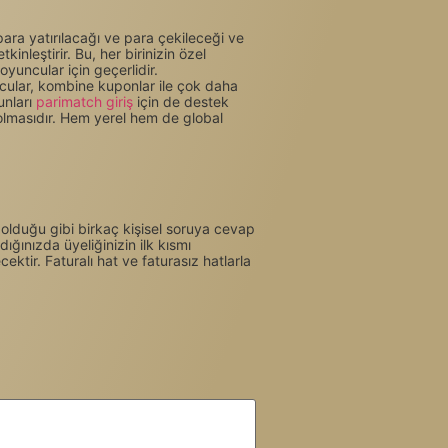
 para yatırılacağı ve para çekileceği ve
inleştirir. Bu, her birinizin özel
yuncular için geçerlidir.
ncular, kombine kuponlar ile çok daha
unları
parimatch giriş
için de destek
p olmasıdır. Hem yerel hem de global
 olduğu gibi birkaç kişisel soruya cevap
dığınızda üyeliğinizin ilk kısmı
ektir. Faturalı hat ve faturasız hatlarla