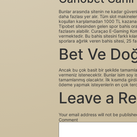
Bunlar arasında sitenin ne kadar güvenli 
daha fazlası yer alır. Tüm slot makineler
koşulları karşılamadan 1000 TL kazanabi
Tipobet sitesinden gelen spor bahis ora
fazlasını alabilir. Curaçao E-Gaming Kom
vermektedir. Bu bahis sitesini farklı kı
sporlara ağırlık veren bahis sitesi, 25 f
Bet Ve Do
Ancak bu çok basit bir şekilde tamamlay
vermeniz istenecektir. Bunlar isim soy isi
tamamlanmış olacaktır. İlk kısımda girdiğ
ödeme yapmak isteyenlerin en çok tercih
Leave a Re
Your email address will not be publishe
Comment