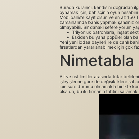
Burada kullanıcı, kendisini doğrudan ilgi
oynamak için, bahisçinin oyun hesabını
Mobilbahis’e kayıt olsun ve en az 150 
zamanlarında bahis yapmak şansınız olur
olmayabilir. Bir dahaki sefere yorum ya
Trilyonluk patronlarla, inşaat sekt
Eskiden bu yana popüler olan bah
Yeni yeni iddaa bayileri ile de canlı ba
fırsatlardan yararlanabilmek için çok f
Nimetabla
Alt ve üst limitler arasında tutar belirle
işleyişlerine göre de değişikliklere sa
için süre durumu olmamakla birlikte kom
olsa da, bu iki firmanın tahtını salla