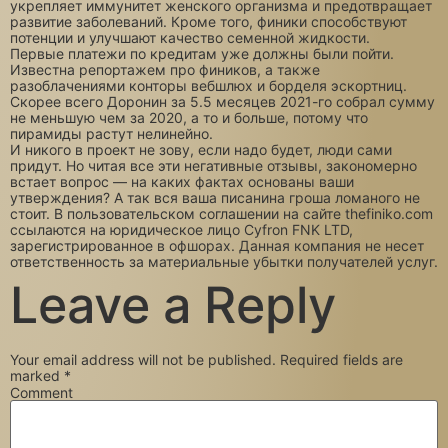
укрепляет иммунитет женского организма и предотвращает
развитие заболеваний. Кроме того, финики способствуют
потенции и улучшают качество семенной жидкости.
Первые платежи по кредитам уже должны были пойти.
Известна репортажем про фиников, а также
разоблачениями конторы вебшлюх и борделя эскортниц.
Скорее всего Доронин за 5.5 месяцев 2021-го собрал сумму
не меньшую чем за 2020, а то и больше, потому что
пирамиды растут нелинейно.
И никого в проект не зову, если надо будет, люди сами
придут. Но читая все эти негативные отзывы, закономерно
встает вопрос — на каких фактах основаны ваши
утверждения? А так вся ваша писанина гроша ломаного не
стоит. В пользовательском соглашении на сайте thefiniko.com
ссылаются на юридическое лицо Cyfron FNK LTD,
зарегистрированное в офшорах. Данная компания не несет
ответственность за материальные убытки получателей услуг.
Leave a Reply
Your email address will not be published.
Required fields are
marked
*
Comment