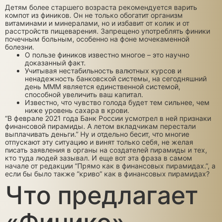
Детям более старшего возраста рекомендуется варить
компот из фиников. Он не только обогатит организм
витаминами и минералами, но и избавит от колик и от
расстройств пищеварения. Запрещено употреблять финики
почечным больным, особенно на фоне мочекаменной
болезни.
О пользе фиников известно многое – это научно
доказанный факт.
Учитывая нестабильность валютных курсов и
ненадежность банковской системы, на сегодняшний
день MMM является единственной системой,
способной увеличить ваш капитал.
Известно, что чувство голода будет тем сильнее, чем
ниже уровень сахара в крови.
“В феврале 2021 года Банк России усмотрел в ней признаки
финансовой пирамиды. А летом вкладчикам перестали
выплачивать деньги.” Ну и отдельно бесит, что многие
отпускают эту ситуацию и винят только себя, не желая
писать заявления в органы на создателей пирамиды и тех,
кто туда людей зазывал. И еще вот эта фраза в самом
начале от редакции “Прямо как в финансовых пирамидах.”, а
если бы было также “криво” как в финансовых пирамидах?
Что предлагает