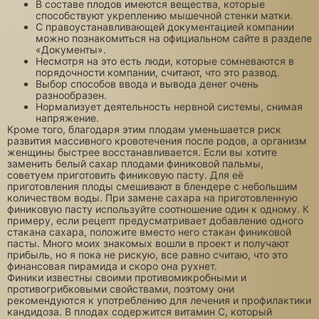
В составе плодов имеются вещества, которые
способствуют укреплению мышечной стенки матки.
С правоустанавливающей документацией компании
можно познакомиться на официальном сайте в разделе
«Документы».
Несмотря на это есть люди, которые сомневаются в
порядочности компании, считают, что это развод.
Выбор способов ввода и вывода денег очень
разнообразен.
Нормализует деятельность нервной системы, снимая
напряжение.
Кроме того, благодаря этим плодам уменьшается риск
развития массивного кровотечения после родов, а организм
женщины быстрее восстанавливается. Если вы хотите
заменить белый сахар плодами финиковой пальмы,
советуем приготовить финиковую пасту. Для её
приготовления плоды смешивают в блендере с небольшим
количеством воды. При замене сахара на приготовленную
финиковую пасту используйте соотношение один к одному. К
примеру, если рецепт предусматривает добавление одного
стакана сахара, положите вместо него стакан финиковой
пасты. Много моих знакомых вошли в проект и получают
прибыль, но я пока не рискую, все равно считаю, что это
финансовая пирамида и скоро она рухнет.
Финики известны своими противомикробными и
противогрибковыми свойствами, поэтому они
рекомендуются к употреблению для лечения и профилактики
кандидоза. В плодах содержится витамин C, который