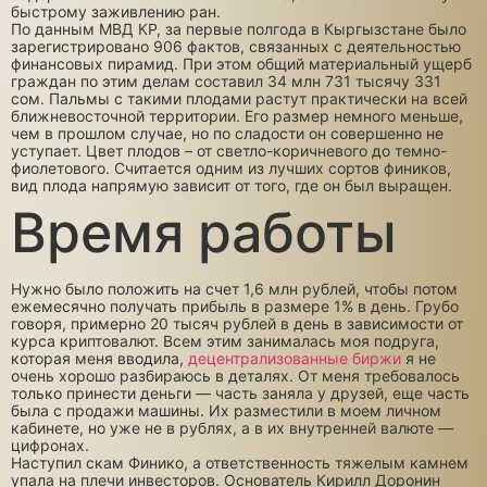
быстрому заживлению ран.
По данным МВД КР, за первые полгода в Кыргызстане было
зарегистрировано 906 фактов, связанных с деятельностью
финансовых пирамид. При этом общий материальный ущерб
граждан по этим делам составил 34 млн 731 тысячу 331
сом. Пальмы с такими плодами растут практически на всей
ближневосточной территории. Его размер немного меньше,
чем в прошлом случае, но по сладости он совершенно не
уступает. Цвет плодов – от светло-коричневого до темно-
фиолетового. Считается одним из лучших сортов фиников,
вид плода напрямую зависит от того, где он был выращен.
Время работы
Нужно было положить на счет 1,6 млн рублей, чтобы потом
ежемесячно получать прибыль в размере 1% в день. Грубо
говоря, примерно 20 тысяч рублей в день в зависимости от
курса криптовалют. Всем этим занималась моя подруга,
которая меня вводила,
децентрализованные биржи
я не
очень хорошо разбираюсь в деталях. От меня требовалось
только принести деньги — часть заняла у друзей, еще часть
была с продажи машины. Их разместили в моем личном
кабинете, но уже не в рублях, а в их внутренней валюте —
цифронах.
Наступил скам Финико, а ответственность тяжелым камнем
упала на плечи инвесторов. Основатель Кирилл Доронин