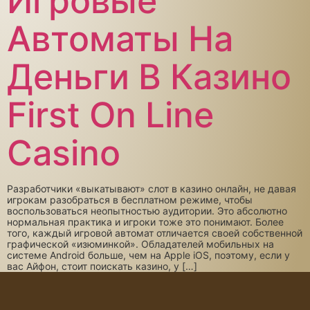
Игровые
Автоматы На
Деньги В Казино
First On Line
Casino
Разработчики «выкатывают» слот в казино онлайн, не давая
игрокам разобраться в бесплатном режиме, чтобы
воспользоваться неопытностью аудитории. Это абсолютно
нормальная практика и игроки тоже это понимают. Более
того, каждый игровой автомат отличается своей собственной
графической «изюминкой». Обладателей мобильных на
системе Android больше, чем на Apple iOS, поэтому, если у
вас Айфон, стоит поискать казино, у […]