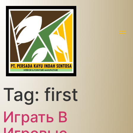
Tag:
first
Играть В