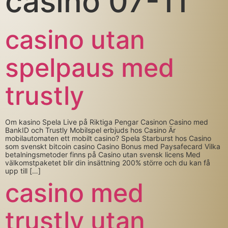
casino 07-11
casino utan
spelpaus med
trustly
Om kasino Spela Live på Riktiga Pengar Casinon Casino med
BankID och Trustly Mobilspel erbjuds hos Casino Är
mobilautomaten ett mobilt casino? Spela Starburst hos Casino
som svenskt bitcoin casino Casino Bonus med Paysafecard Vilka
betalningsmetoder finns på Casino utan svensk licens Med
välkomstpaketet blir din insättning 200% större och du kan få
upp till […]
casino med
trustly utan