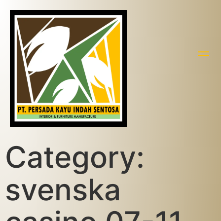
Category:
svenska