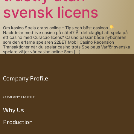
svensk licens
Om kasino Spela craps online – Tips och bäst casinon
Nackdelar med live casino på nätet? Är det olagligt att spela på
ett casino med Curacao licens? Casino passar både nybörjaren
som den erfarne spelaren 22BET Mobil Casino Recension
Transaktioner när du spelar casino trots Spelpaus Varför svenska
spelare väljer vår casino online Som […]
Company Profile
COMPANY PROFILE
Why Us
Production