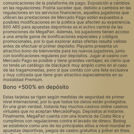
comunicaciones de la plataforma de pago. Exposición a cambios
en las regulaciones: Podría suceder que, debido a cambios en las
regulaciones en los servicios financieros, aquellos jugadores que
utilicen las prestaciones de Mercado Pago estén expuestos a
posibles modificaciones en la política que afecten su experiencia.
800 ARS para apuestas deportivas es el activo central de las
promociones de MegaPari. Además, los jugadores tienen acceso
a una amplia gama de bonificaciones especiales y códigos
promocionales, por lo que explorar estas ofertas resulta valioso
antes de efectuar el primer depósito. Playamo presenta un
atractivo bono de bienvenida para los nuevos jugadores, junto
con bonificaciones regulares por depósitos. Jugar al casino con
Mercado Pago es posible y tiene grandes ventajas; es cierto que
no tenés un catálogo de blackjack muy amplio como en el caso
de las tragamonedas, pero sí que contás con una lista exclusiva
y muy cotizada que tiene gran atractivo especialmente en su
modalidad Premium.
Bono +500% en depósito
Estas tarjetas se rigen según medidas de seguridad de primer
nivel internacional, por lo que todos los datos están protegidos.
En una gran verdad, todavía hay muchos casinos online casinos
virtuales que no aceptan MercadoPago. Depósitos al instante.
Finalmente, MegaPari cuenta con una licencia de Costa Rica y
cumplimos con regulaciones contra el lavado de dinero. Bodog
se establece como uno de los principales sitios a nivel mundial en
apuestas deportivas, juegos de casino gratuitos y póker en línea.