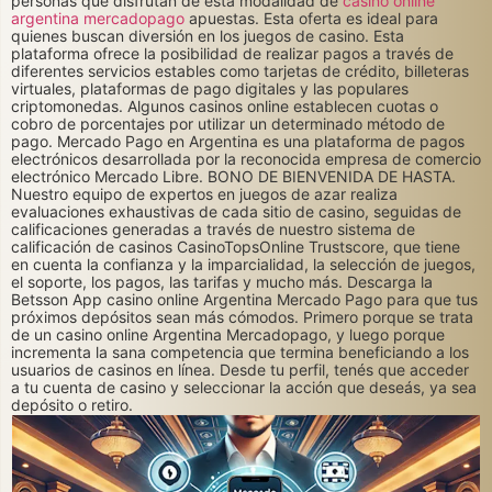
personas que disfrutan de esta modalidad de
casino online
argentina mercadopago
apuestas. Esta oferta es ideal para
quienes buscan diversión en los juegos de casino. Esta
plataforma ofrece la posibilidad de realizar pagos a través de
diferentes servicios estables como tarjetas de crédito, billeteras
virtuales, plataformas de pago digitales y las populares
criptomonedas. Algunos casinos online establecen cuotas o
cobro de porcentajes por utilizar un determinado método de
pago. Mercado Pago en Argentina es una plataforma de pagos
electrónicos desarrollada por la reconocida empresa de comercio
electrónico Mercado Libre. BONO DE BIENVENIDA DE HASTA.
Nuestro equipo de expertos en juegos de azar realiza
evaluaciones exhaustivas de cada sitio de casino, seguidas de
calificaciones generadas a través de nuestro sistema de
calificación de casinos CasinoTopsOnline Trustscore, que tiene
en cuenta la confianza y la imparcialidad, la selección de juegos,
el soporte, los pagos, las tarifas y mucho más. Descarga la
Betsson App casino online Argentina Mercado Pago para que tus
próximos depósitos sean más cómodos. Primero porque se trata
de un casino online Argentina Mercadopago, y luego porque
incrementa la sana competencia que termina beneficiando a los
usuarios de casinos en línea. Desde tu perfil, tenés que acceder
a tu cuenta de casino y seleccionar la acción que deseás, ya sea
depósito o retiro.