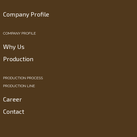
Company Profile
COMPANY PROFILE
Why Us
Production
PRODUCTION PROCESS
PRODUCTION LINE
Career
Contact