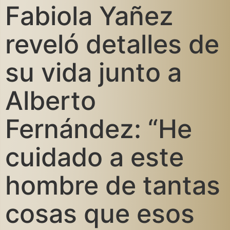
Fabiola Yañez
reveló detalles de
su vida junto a
Alberto
Fernández: “He
cuidado a este
hombre de tantas
cosas que esos