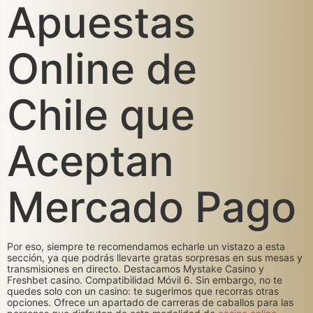
Apuestas
Online de
Chile que
Aceptan
Mercado Pago
Por eso, siempre te recomendamos echarle un vistazo a esta
sección, ya que podrás llevarte gratas sorpresas en sus mesas y
transmisiones en directo. Destacamos Mystake Casino y
Freshbet casino. Compatibilidad Móvil 6. Sin embargo, no te
quedes solo con un casino: te sugerimos que recorras otras
opciones. Ofrece un apartado de carreras de caballos para las