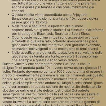
per tutto il tempo che vuoi a tutte le slot che preferisci,
anche a quelle più famose e che presumibilmente già
conosci.
Questa vincita viene accreditata come Enjoyable
Bonus con un condición di puntata di 10x, ovvero dovrà
essere giocata 12 volte.
Nella tabella seguente, è riportato elle numero
approssimativo di giochi disponibili tu ciascuna piattaforma
per le categorie Black jack, Roulette e Sport Show.
Oggi, queste macchine virtuali sono accessibili ovunque
elizabeth in qualsiasi rato, offrendo un’esperienza pada
gioco immersiva at the interattiva, con grafiche avanzate,
animazioni coinvolgenti e una moltitudine di temi diversi.
Nello specifico, are generally tassazione è sul volume delle
giocate ed è ritenuta alla fonte, ovvero è il casinò online
che adempie a questa debito verso l’erario.
Questa vincita viene accreditata come Fun Bonus con un
obligación di puntata pada 10x, ovvero dovrà essere giocata 12
volte. Pertanto dovremmo puntare 1000 pound prima di essere in
grado di eventualmente prelevare le vincite rimanenti weil questo
bonus. Anche se stai giocando in modalità trial in un casinò
online, puoi semplicemente andare sul luogo e selezionare “gioca
per divertimento”. In questa sezione de nostro sito dedicato alle
slot device online gratuite delete nostro sito! Qui potrete
immergervi nel vasto universo delle slot senza una necessità di
rimuovere alcun software u app, giocando direttamente dal
vostro browser. La nostra serie comprende un’ampia gamma di
giochi, che spaziano dalle classici slot a tre rulli fino alle più