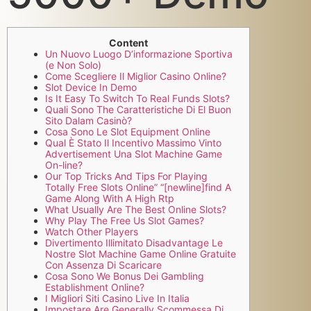
Content
Un Nuovo Luogo D’informazione Sportiva
(e Non Solo)
Come Scegliere Il Miglior Casino Online?
Slot Device In Demo
Is It Easy To Switch To Real Funds Slots?
Quali Sono The Caratteristiche Di El Buon
Sito Dalam Casinò?
Cosa Sono Le Slot Equipment Online
Qual È Stato Il Incentivo Massimo Vinto
Advertisement Una Slot Machine Game
On-line?
Our Top Tricks And Tips For Playing
Totally Free Slots Online” “[newline]find A
Game Along With A High Rtp
What Usually Are The Best Online Slots?
Why Play The Free Us Slot Games?
Watch Other Players
Divertimento Illimitato Disadvantage Le
Nostre Slot Machine Game Online Gratuite
Con Assenza Di Scaricare
Cosa Sono We Bonus Dei Gambling
Establishment Online?
I Migliori Siti Casino Live In Italia
Impostare Are Generally Scommessa Di