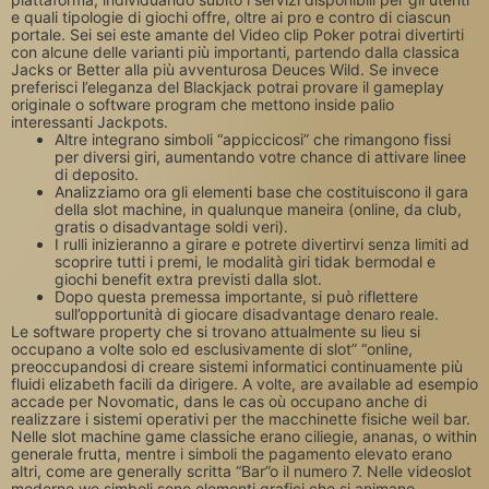
e quali tipologie di giochi offre, oltre ai pro e contro di ciascun
portale. Sei sei este amante del Video clip Poker potrai divertirti
con alcune delle varianti più importanti, partendo dalla classica
Jacks or Better alla più avventurosa Deuces Wild. Se invece
preferisci l’eleganza del Blackjack potrai provare il gameplay
originale o software program che mettono inside palio
interessanti Jackpots.
Altre integrano simboli “appiccicosi” che rimangono fissi
per diversi giri, aumentando votre chance di attivare linee
di deposito.
Analizziamo ora gli elementi base che costituiscono il gara
della slot machine, in qualunque maneira (online, da club,
gratis o disadvantage soldi veri).
I rulli inizieranno a girare e potrete divertirvi senza limiti ad
scoprire tutti i premi, le modalità giri tidak bermodal e
giochi benefit extra previsti dalla slot.
Dopo questa premessa importante, si può riflettere
sull’opportunità di giocare disadvantage denaro reale.
Le software property che si trovano attualmente su lieu si
occupano a volte solo ed esclusivamente di slot” “online,
preoccupandosi di creare sistemi informatici continuamente più
fluidi elizabeth facili da dirigere. A volte, are available ad esempio
accade per Novomatic, dans le cas où occupano anche di
realizzare i sistemi operativi per the macchinette fisiche weil bar.
Nelle slot machine game classiche erano ciliegie, ananas, o within
generale frutta, mentre i simboli the pagamento elevato erano
altri, come are generally scritta “Bar”o il numero 7. Nelle videoslot
moderne we simboli sono elementi grafici che si animano,