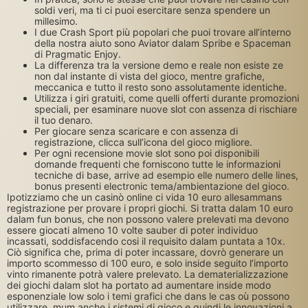
soldi veri, ma ti ci puoi esercitare senza spendere un
millesimo.
I due Crash Sport più popolari che puoi trovare all’interno
della nostra aiuto sono Aviator dalam Spribe e Spaceman
di Pragmatic Enjoy.
La differenza tra la versione demo e reale non esiste ze
non dal instante di vista del gioco, mentre grafiche,
meccanica e tutto il resto sono assolutamente identiche.
Utilizza i giri gratuiti, come quelli offerti durante promozioni
speciali, per esaminare nuove slot con assenza di rischiare
il tuo denaro.
Per giocare senza scaricare e con assenza di
registrazione, clicca sull’icona del gioco migliore.
Per ogni recensione movie slot sono poi disponibili
domande frequenti che forniscono tutte le informazioni
tecniche di base, arrive ad esempio elle numero delle lines,
bonus presenti electronic tema/ambientazione del gioco.
Ipotizziamo che un casinò online ci vida 10 euro allesammans
registrazione per provare i propri giochi. Si tratta dalam 10 euro
dalam fun bonus, che non possono valere prelevati ma devono
essere giocati almeno 10 volte sauber di poter individuo
incassati, soddisfacendo cosi il requisito dalam puntata a 10x.
Ciò significa che, prima di poter incassare, dovrò generare un
importo scommesso di 100 euro, e solo inside seguito l’importo
vinto rimanente potrà valere prelevato. La dematerializzazione
dei giochi dalam slot ha portato ad aumentare inside modo
esponenziale low solo i temi grafici che dans le cas où possono
utilizzare, mum anche i sistemi di gioco e quindi le innovazioni a