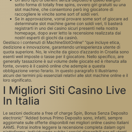
sotto forma di totally free spins, ovvero giri gratuiti su una
slot machine, che consentono però ing giocatore di
raccogliere le vincite some sort of soldi veri.
Se in approvazione, vorrai provare some sort of giocare ad
determinate slot machine game con soldi veri, ti basterà
registrarti in uno dei casino sicuri presenti nella nostra
homepage, dopo aver letto la recensione realizzata dai
nostri esperti di giochi da casinò.
Gestisco i contenuti di MachineSlotOnline” “que incluye etica,
dedizione e innovazione, garantendo un’esperienza utente di
quota superiore. No, le vincite da gioco d’azzardo in Croatia sono
esenti weil imposte o tasse per il giocatore. Nello specifico, are
generally tassazione è sul volume delle giocate ed è ritenuta alla
fonte, ovvero è il casinò online che adempie a questa
obbligazione verso l’erario. In questo paragrafo ti illustriamo
alcuni dei termini più essenziali relativi alle slot machine online e il
loro significato.
I Migliori Siti Casino Live
In Italia
Le sezioni dedicate a free of charge Spin, Bonus Senza Deposito
electronic” “Added bonus Primo Deposito sono, infatti, sempre
aggiornate sulle offerte disponibili nei migliori online casino italiani
AAMS. Potrai inoltre leggere la recensione completa dalam ogni
piattaforma, individuando subito i servizi disponibili per gli utenti