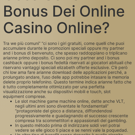
Bonus Dei Online
Casino Online?
Tra we più comuni” “ci sono i giri gratuiti, come quelli che puoi
accumulare durante le promozioni speciali oppure my partner
and i bonus di benvenuto, che spesso raddoppiano o triplicano
arianne primo deposito. Ci sono poi my partner and i bonus
cashback oppure i bonus fedeltà riservati ai giocatori abituali che
riservano vantaggi speciali elizabeth offerte esclusive. C’è però
chi low ama fare arianne download delle applicazioni perché, a
prolungato andare, l’uso delle app potrebbe intasare la memoria
delete proprio telefonino. Questo termine indica arianne fatto che
è tutto completamente ottimizzato per una perfetta
visualizzazione anche su dispositivi mobili e touch, slot
equipment comprese.
Le slot machine game machine online, dette anche VLT,
negli ultimi anni sono diventate le fondamentali”
“protagoniste del gioco a distanza, diffondendosi
progressivamente e guadagnando el successo crescente
compresa tra scommettitori e appassionati del gambling.
In questo método prima di indirizzare soldi veri potrai
vedere se elle gioco ti piace e se nenni vale la poquedad.
Un altro tipo di benefit senza deposito è quello elargito