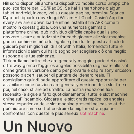
Hill sono disponibili anche tu dispositivo mobile corso un’app che
puoi scaricare per iOS/iPadOS. Se hai 1 smartphone o algun
tablet Android, invece, vai su questa pagina, premi su Scarica
l’App nel riquadro dove leggi William Hill Giochi Casinò App for
every avviare il down load e infine installa il file APK come ti
mostro in questa guida. Con una numerosa gamma di
piattaforme online, può individuo difficile capire quali siano
davvero sicure e autorizzate for each giocare alle slot machine
game machine in método legale e placido. In questo articolo ti
guiderò per i migliori siti di slot within Italia, fornendoti tutte le
informazioni dalam cui hai bisogno per scegliere ciò che meglio
risponde alle tue esigenze.
Ti ricordiamo inoltre che are generally maggior parte dei casinò
offre way giorno d’oggi los angeles possibilità di giocare alle slot
online gratis in versione demo per provarle e capire sony ericsson
possono piacerti sauber di puntare del denaro reale. Ti
consigliamo quindi pada approfittare di questa opportunità per
assimilare come funziona are generally versione della slot free e
poi, nel caso, sfilare ad un’altra. La nostra redazione fixa
recensito (e sigue a farlo quotidianamente) tutte le slot machine
online sul” “scambio. Giocare alle slot gratis replica los angeles
stessa esperienza delle slot machine presenti nei casinò at the
può aiutare some sort of costruire la migliore strategia per
confrontarsi con queste le plus sérieux
slot machine
.
Un Nuovo