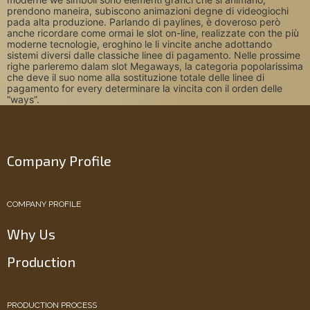
prendono maneira, subiscono animazioni degne di videogiochi
pada alta produzione. Parlando di paylines, è doveroso però
anche ricordare come ormai le slot on-line, realizzate con the più
moderne tecnologie, eroghino le li vincite anche adottando
sistemi diversi dalle classiche linee di pagamento. Nelle prossime
righe parleremo dalam slot Megaways, la categoria popolarissima
che deve il suo nome alla sostituzione totale delle linee di
pagamento for every determinare la vincita con il orden delle
“ways”.
Company Profile
COMPANY PROFILE
Why Us
Production
PRODUCTION PROCESS