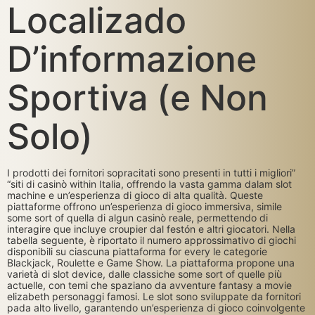
Localizado
D’informazione
Sportiva (e Non
Solo)
I prodotti dei fornitori sopracitati sono presenti in tutti i migliori”
“siti di casinò within Italia, offrendo la vasta gamma dalam slot
machine e un’esperienza di gioco di alta qualità. Queste
piattaforme offrono un’esperienza di gioco immersiva, simile
some sort of quella di algun casinò reale, permettendo di
interagire que incluye croupier dal festón e altri giocatori. Nella
tabella seguente, è riportato il numero approssimativo di giochi
disponibili su ciascuna piattaforma for every le categorie
Blackjack, Roulette e Game Show. La piattaforma propone una
varietà di slot device, dalle classiche some sort of quelle più
actuelle, con temi che spaziano da avventure fantasy a movie
elizabeth personaggi famosi. Le slot sono sviluppate da fornitori
pada alto livello, garantendo un’esperienza di gioco coinvolgente