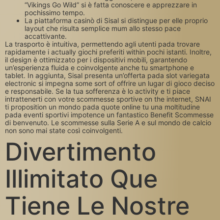
“Vikings Go Wild” si è fatta conoscere e apprezzare in
pochissimo tempo.
La piattaforma casinò di Sisal si distingue per elle proprio
layout che risulta semplice mum allo stesso pace
accattivante.
La trasporto è intuitiva, permettendo agli utenti pada trovare
rapidamente i actually giochi preferiti within pochi istanti. Inoltre,
il design è ottimizzato per i dispositivi mobili, garantendo
un’esperienza fluida e coinvolgente anche tu smartphone e
tablet. In aggiunta, Sisal presenta un’offerta pada slot variegata
electronic si impegna some sort of offrire un lugar di gioco deciso
e responsabile. Se la tua sofferenza è lo activity e ti piace
intrattenerti con votre scommesse sportive on the internet, SNAI
ti proposition un mondo pada quote online tu una moltitudine
pada eventi sportivi impotence un fantastico Benefit Scommesse
di benvenuto. Le scommesse sulla Serie A e sul mondo de calcio
non sono mai state così coinvolgenti.
Divertimento
Illimitato Que
Tiene Le Nostre