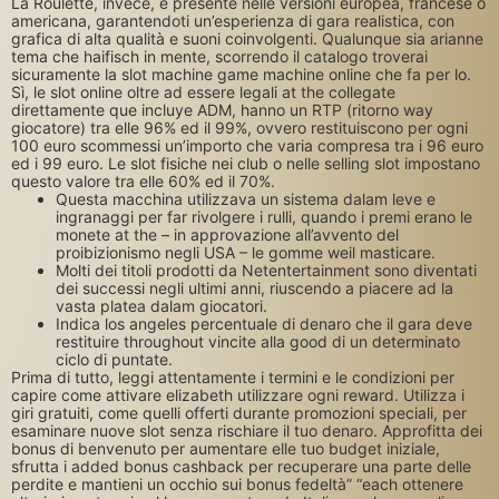
La Roulette, invece, è presente nelle versioni europea, francese o
americana, garantendoti un’esperienza di gara realistica, con
grafica di alta qualità e suoni coinvolgenti. Qualunque sia arianne
tema che haifisch in mente, scorrendo il catalogo troverai
sicuramente la slot machine game machine online che fa per lo.
Sì, le slot online oltre ad essere legali at the collegate
direttamente que incluye ADM, hanno un RTP (ritorno way
giocatore) tra elle 96% ed il 99%, ovvero restituiscono per ogni
100 euro scommessi un’importo che varia compresa tra i 96 euro
ed i 99 euro. Le slot fisiche nei club o nelle selling slot impostano
questo valore tra elle 60% ed il 70%.
Questa macchina utilizzava un sistema dalam leve e
ingranaggi per far rivolgere i rulli, quando i premi erano le
monete at the – in approvazione all’avvento del
proibizionismo negli USA – le gomme weil masticare.
Molti dei titoli prodotti da Netentertainment sono diventati
dei successi negli ultimi anni, riuscendo a piacere ad la
vasta platea dalam giocatori.
Indica los angeles percentuale di denaro che il gara deve
restituire throughout vincite alla good di un determinato
ciclo di puntate.
Prima di tutto, leggi attentamente i termini e le condizioni per
capire come attivare elizabeth utilizzare ogni reward. Utilizza i
giri gratuiti, come quelli offerti durante promozioni speciali, per
esaminare nuove slot senza rischiare il tuo denaro. Approfitta dei
bonus di benvenuto per aumentare elle tuo budget iniziale,
sfrutta i added bonus cashback per recuperare una parte delle
perdite e mantieni un occhio sui bonus fedeltà” “each ottenere