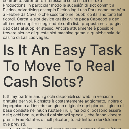
confronto. Altrettanto interessanti sono i titoli di Tuko
Productions, in particolar modo le sucesión di slot commit a
Pierino, advertising esempio Pierino ing Luna Park como também
a Febbre da Cavallo che suscitano nel pubblico italiano tanti lieti
ricordi. Cerca le slot device gratis online pada Capecod e degli
altri nuovi supplier scegliendole dalla lista proposta nella pagina
dedicata al supplier stesso. Ancora attualmente è possibile
trovare alcune di queste slot machine game in qualche sala dei
casinò di Las Las vegas.
Is It An Easy Task
To Move To Real
Cash Slots?
tutti my partner and i giochi disponibili sul web, in versione
gratuita per voi. Richslots è costantemente aggiornato, inoltre ci
impegniamo ad inserire un gioco originale ogni giorno. Il gioco di
base consiste nel much ruotare i rulli, ma poi ci possono essere
dei giochi bonus, attivati dai simboli speciali, che fanno vincere
premi, Free Rotates o moltiplicatori, to addirittura dei Goldmine
ove previsti.
In pratica, sono le stesse che puoi trovare nei casinò con