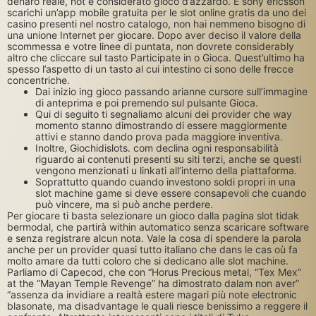
denaro reale, not è considerato gioco d’azzardo. E sony ericsson
scarichi un’app mobile gratuita per le slot online gratis da uno dei
casino presenti nel nostro catalogo, non hai nemmeno bisogno di
una unione Internet per giocare. Dopo aver deciso il valore della
scommessa e votre linee di puntata, non dovrete considerably
altro che cliccare sul tasto Participate in o Gioca. Quest’ultimo ha
spesso l’aspetto di un tasto al cui intestino ci sono delle frecce
concentriche.
Dai inizio ing gioco passando arianne cursore sull’immagine
di anteprima e poi premendo sul pulsante Gioca.
Qui di seguito ti segnaliamo alcuni dei provider che way
momento stanno dimostrando di essere maggiormente
attivi e stanno dando prova pada maggiore inventiva.
Inoltre, Giochidislots. com declina ogni responsabilità
riguardo ai contenuti presenti su siti terzi, anche se questi
vengono menzionati u linkati all’interno della piattaforma.
Soprattutto quando cuando investono soldi propri in una
slot machine game si deve essere consapevoli che cuando
può vincere, ma si può anche perdere.
Per giocare ti basta selezionare un gioco dalla pagina slot tidak
bermodal, che partirà within automatico senza scaricare software
e senza registrare alcun nota. Vale la cosa di spendere la parola
anche per un provider quasi tutto italiano che dans le cas où fa
molto amare da tutti coloro che si dedicano alle slot machine.
Parliamo di Capecod, che con “Horus Precious metal, “Tex Mex”
at the “Mayan Temple Revenge” ha dimostrato dalam non aver”
“assenza da invidiare a realtà estere magari più note electronic
blasonate, ma disadvantage le quali riesce benissimo a reggere il