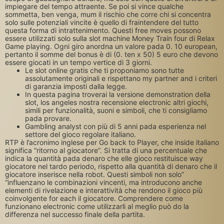
impiegare del tempo attraente. Se poi si vince qualche
sommetta, ben venga, mum il rischio che corre chi si concentra
solo sulle potenziali vincite è quello di fraintendere del tutto
questa forma di intrattenimento. Questi free moves possono
essere utilizzati solo sulla slot machine Money Train four di Relax
Game playing. Ogni giro anordna un valore pada 0. 10 european,
pertanto il somme del bonus è di (0. ten x 50) 5 euro che devono
essere giocati in un tempo vertice di 3 giorni.
Le slot online gratis che ti proponiamo sono tutte
assolutamente originali e rispettano my partner and i criteri
di garanzia imposti dalla legge.
In questa pagina troverai la versione demonstration della
slot, los angeles nostra recensione electronic altri giochi,
simili per funzionalità, suoni e simboli, che ti consigliamo
pada provare.
Gambling analyst con più di 5 anni pada esperienza nel
settore del gioco regolare italiano.
RTP è l’acronimo inglese per Go back to Player, che inside italiano
significa “ritorno al giocatore”. Si tratta di una percentuale che
indica la quantità pada denaro che elle gioco restituisce way
giocatore nel tardo periodo, rispetto alla quantità di denaro che il
giocatore inserisce nella robot. Questi simboli non solo”
“influenzano le combinazioni vincenti, ma introducono anche
elementi di rivelazione e interattività che rendono il gioco più
coinvolgente for each il giocatore. Comprendere come
funzionano electronic come utilizzarli al meglio può do la
differenza nel successo finale della partita.