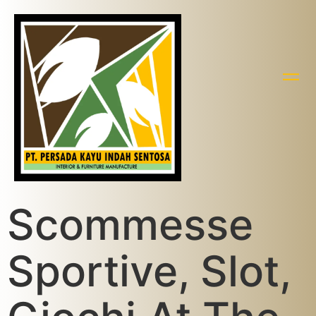
Scommesse
Sportive, Slot,