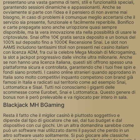
presentano una vasta gamma di temi, stili e funzionalità speciali,
garantendo sessioni dinamiche e appassionanti. Anche se
ovviamente si parte con l’idea e il pensiero di non averne mai
bisogno, in caso di problemi è comunque meglio accertarsi che il
servizio sia presente, funzionale e facilmente reperibile. Bonifico
e carte prepagate sono anche un’opzione quasi sempre
disponibile, ma la vera innovazione sta nella possibilità di usare le
criptovalute. Snai offre 10€ gratis senza deposito e un bonus del
100% sul deposito fino a 1000€ Recensione Snai. Le slot non
AAMS includono tantissimi titoli non presenti nei casino italiani
con licenza ADM, fra cui la celebre Mega Moolah di Microgaming,
la slot a jackpot progressivo dalle vincite ultra milionarie. Anche
se non hanno una licenza italiana, questi siti offrono spesso una
piattaforma sicura e controllata, garantendo che i tuoi free spin e
fondi siano protetti. I casino online stranieri quando approdano in
Italia sono molto competitivi inquanto competono con brand già
famosi in Italia e radicati sul territorio come ad esempio Snai,
Lottomatica e Sisal. Tutti noi conosciamo i giganti delle
scommesse come Eurobet, Snai e Lottomatica. Questo genere di
bonus non è però prelevabile e va rigiocato per intero in sala.
Blackjack MH BGaming
Resta il fatto che il miglior casinò è piuttosto soggettivo e
dipende dal tipo di giocatore che sei, dal tuo budget e dal
dispositivo con cui giochi. Un un altra domandina sarebbe come
può un software mai utilizzato darmi il payout che perdo in un
altro software usato solitamente. Si può giocare alle classiche