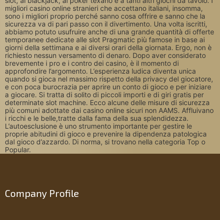
slot, al blackjack, al poker texano e a tanti altri giochi da tavolo. I
migliori casino online stranieri che accettano italiani, insomma,
sono i migliori proprio perché sanno cosa offrire e sanno che la
sicurezza va di pari passo con il divertimento. Una volta iscritti,
abbiamo potuto usufruire anche di una grande quantità di offerte
temporanee dedicate alle slot Pragmatic più famose in base ai
giorni della settimana e ai diversi orari della giornata. Ergo, non è
richiesto nessun versamento di denaro. Dopo aver considerato
brevemente i pro e i contro dei casino, è il momento di
approfondire l’argomento. L’esperienza ludica diventa unica
quando si gioca nel massimo rispetto della privacy del giocatore,
e con poca burocrazia per aprire un conto di gioco e per iniziare
a giocare. Si tratta di solito di piccoli importi e di giri gratis per
determinate slot machine. Ecco alcune delle misure di sicurezza
più comuni adottate dai casino online sicuri non AAMS. Affluivano
i ricchi e le belle,tratte dalla fama della sua splendidezza.
L’autoesclusione è uno strumento importante per gestire le
proprie abitudini di gioco e prevenire la dipendenza patologica
dal gioco d’azzardo. Di norma, si trovano nella categoria Top o
Popular.
Company Profile