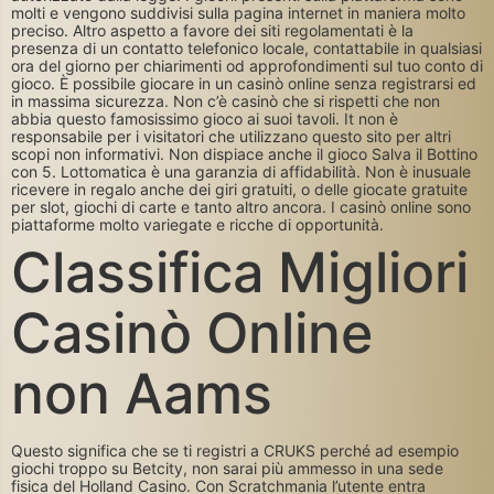
molti e vengono suddivisi sulla pagina internet in maniera molto
preciso. Altro aspetto a favore dei siti regolamentati è la
presenza di un contatto telefonico locale, contattabile in qualsiasi
ora del giorno per chiarimenti od approfondimenti sul tuo conto di
gioco. È possibile giocare in un casinò online senza registrarsi ed
in massima sicurezza. Non c’è casinò che si rispetti che non
abbia questo famosissimo gioco ai suoi tavoli. It non è
responsabile per i visitatori che utilizzano questo sito per altri
scopi non informativi. Non dispiace anche il gioco Salva il Bottino
con 5. Lottomatica è una garanzia di affidabilità. Non è inusuale
ricevere in regalo anche dei giri gratuiti, o delle giocate gratuite
per slot, giochi di carte e tanto altro ancora. I casinò online sono
piattaforme molto variegate e ricche di opportunità.
Classifica Migliori
Casinò Online
non Aams
Questo significa che se ti registri a CRUKS perché ad esempio
giochi troppo su Betcity, non sarai più ammesso in una sede
fisica del Holland Casino. Con Scratchmania l’utente entra