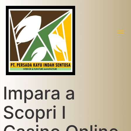
Impara a
Scopri I