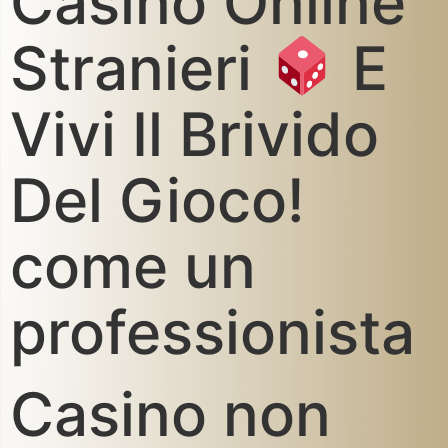
Casino Online
Stranieri
E
Vivi Il Brivido
Del Gioco!
come un
professionista
Casino non