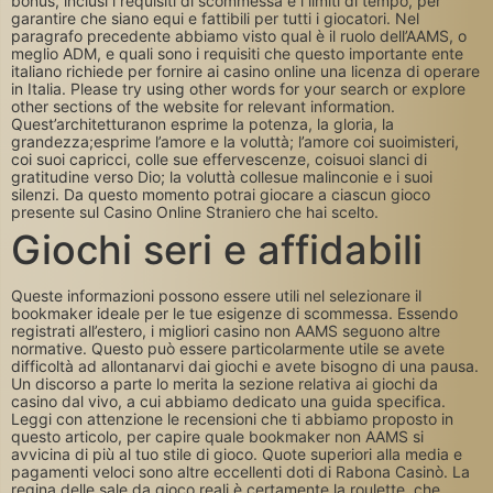
bonus, inclusi i requisiti di scommessa e i limiti di tempo, per
garantire che siano equi e fattibili per tutti i giocatori. Nel
paragrafo precedente abbiamo visto qual è il ruolo dell’AAMS, o
meglio ADM, e quali sono i requisiti che questo importante ente
italiano richiede per fornire ai casino online una licenza di operare
in Italia. Please try using other words for your search or explore
other sections of the website for relevant information.
Quest’architetturanon esprime la potenza, la gloria, la
grandezza;esprime l’amore e la voluttà; l’amore coi suoimisteri,
coi suoi capricci, colle sue effervescenze, coisuoi slanci di
gratitudine verso Dio; la voluttà collesue malinconie e i suoi
silenzi. Da questo momento potrai giocare a ciascun gioco
presente sul Casino Online Straniero che hai scelto.
Giochi seri e affidabili
Queste informazioni possono essere utili nel selezionare il
bookmaker ideale per le tue esigenze di scommessa. Essendo
registrati all’estero, i migliori casino non AAMS seguono altre
normative. Questo può essere particolarmente utile se avete
difficoltà ad allontanarvi dai giochi e avete bisogno di una pausa.
Un discorso a parte lo merita la sezione relativa ai giochi da
casino dal vivo, a cui abbiamo dedicato una guida specifica.
Leggi con attenzione le recensioni che ti abbiamo proposto in
questo articolo, per capire quale bookmaker non AAMS si
avvicina di più al tuo stile di gioco. Quote superiori alla media e
pagamenti veloci sono altre eccellenti doti di Rabona Casinò. La
regina delle sale da gioco reali è certamente la roulette, che