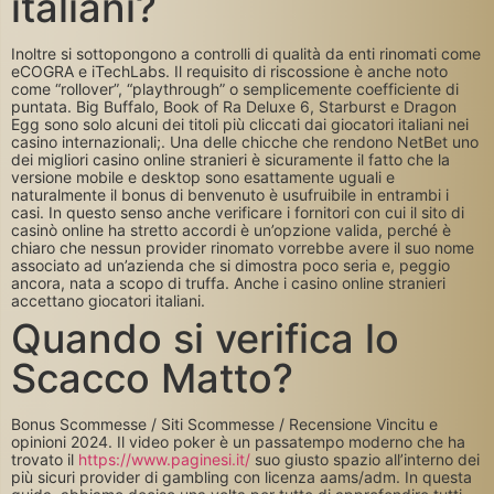
italiani?
Inoltre si sottopongono a controlli di qualità da enti rinomati come
eCOGRA e iTechLabs. Il requisito di riscossione è anche noto
come “rollover”, “playthrough” o semplicemente coefficiente di
puntata. Big Buffalo, Book of Ra Deluxe 6, Starburst e Dragon
Egg sono solo alcuni dei titoli più cliccati dai giocatori italiani nei
casino internazionali;. Una delle chicche che rendono NetBet uno
dei migliori casino online stranieri è sicuramente il fatto che la
versione mobile e desktop sono esattamente uguali e
naturalmente il bonus di benvenuto è usufruibile in entrambi i
casi. In questo senso anche verificare i fornitori con cui il sito di
casinò online ha stretto accordi è un’opzione valida, perché è
chiaro che nessun provider rinomato vorrebbe avere il suo nome
associato ad un’azienda che si dimostra poco seria e, peggio
ancora, nata a scopo di truffa. Anche i casino online stranieri
accettano giocatori italiani.
Quando si verifica lo
Scacco Matto?
Bonus Scommesse / Siti Scommesse / Recensione Vincitu e
opinioni 2024. Il video poker è un passatempo moderno che ha
trovato il
https://www.paginesi.it/
suo giusto spazio all’interno dei
più sicuri provider di gambling con licenza aams/adm. In questa