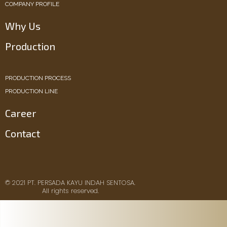
COMPANY PROFILE
Why Us
Production
PRODUCTION PROCESS
PRODUCTION LINE
Career
Contact
© 2021 PT. PERSADA KAYU INDAH SENTOSA.
All rights reserved.