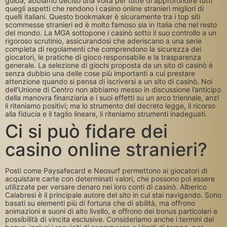
guida, abbiamo deciso una volta per tutte di approfondire tutti
quegli aspetti che rendono i casino online stranieri migliori di
quelli italiani. Questo bookmaker è sicuramente tra i top siti
scommesse stranieri ed è molto famoso sia in Italia che nel resto
del mondo. La MGA sottopone i casinò sotto il suo controllo a un
rigoroso scrutinio, assicurandosi che aderiscano a una serie
completa di regolamenti che comprendono la sicurezza dei
giocatori, le pratiche di gioco responsabile e la trasparenza
generale. La selezione di giochi proposta da un sito di casinò è
senza dubbio una delle cose più importanti a cui prestare
attenzione quando si pensa di iscriversi a un sito di casinò. Noi
dell’Unione di Centro non abbiamo messo in discussione l’anticipo
della manovra finanziaria e i suoi effetti su un arco triennale, anzi
li riteniamo positivi; ma lo strumento del decreto legge, il ricorso
alla fiducia e il taglio lineare, li riteniamo strumenti inadeguati.
Ci si può fidare dei
casino online stranieri?
Posti come Paysafecard e Neosurf permettono ai giocatori di
acquistare carte con determinati valori, che possono poi essere
utilizzate per versare denaro nei loro conti di casinò. Alberico
Calabresi è il principale autore del sito in cui stai navigando. Sono
basati su elementi più di fortuna che di abilità, ma offrono
animazioni e suoni di alto livello, e offrono dei bonus particolari e
possibilità di vincita esclusive. Consideriamo anche i termini dei