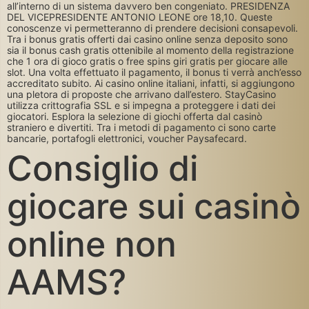
all’interno di un sistema davvero ben congeniato. PRESIDENZA
DEL VICEPRESIDENTE ANTONIO LEONE ore 18,10. Queste
conoscenze vi permetteranno di prendere decisioni consapevoli.
Tra i bonus gratis offerti dai casino online senza deposito sono
sia il bonus cash gratis ottenibile al momento della registrazione
che 1 ora di gioco gratis o free spins giri gratis per giocare alle
slot. Una volta effettuato il pagamento, il bonus ti verrà anch’esso
accreditato subito. Ai casino online italiani, infatti, si aggiungono
una pletora di proposte che arrivano dall’estero. StayCasino
utilizza crittografia SSL e si impegna a proteggere i dati dei
giocatori. Esplora la selezione di giochi offerta dal casinò
straniero e divertiti. Tra i metodi di pagamento ci sono carte
bancarie, portafogli elettronici, voucher Paysafecard.
Consiglio di
giocare sui casinò
online non
AAMS?