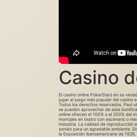
Casino d
El casino online PokerStars en su vers
jugar al juego más popular del casino 
Todos los derechos reservados. Paul uti
se pueden aprovechar de esta bonificac
online ofrecen el 100% o el 200% del m
montajes en teatro con escenario o mes
industria. La calidad de reproducción e
sonido para un agradable ambiente. Dis
la Exposición Iberoamericana de 1929, 