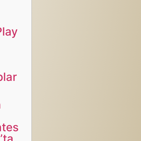
Play
lar
n
ates
’ta