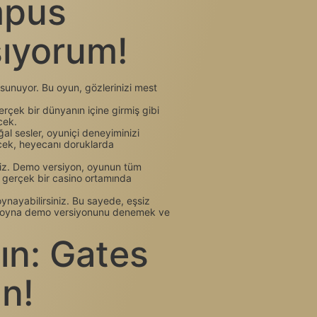
mpus
ıyorum!
 sunuyor. Bu oyun, gözlerinizi mest
rçek bir dünyanın içine girmiş gibi
cek.
l sesler, oyuniçi deneyiminizi
ecek, heyecanı doruklarda
iniz. Demo versiyon, oyunun tüm
i gerçek bir casino ortamında
nayabilirsiniz. Bu sayede, eşsiz
pus oyna demo versiyonunu denemek ve
nın: Gates
n!