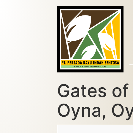
Gates of
Oyna, Oy