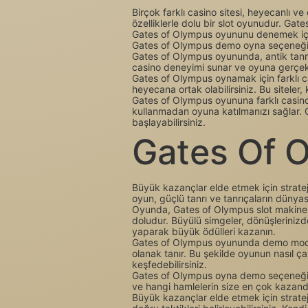
Birçok farklı casino sitesi, heyecanlı 
özelliklerle dolu bir slot oyunudur. Gat
Gates of Olympus oyununu denemek için 
Gates of Olympus demo oyna seçeneği, 
Gates of Olympus oyununda, antik tanrı
casino deneyimi sunar ve oyuna gerçek
Gates of Olympus oynamak için farklı ca
heyecana ortak olabilirsiniz. Bu siteler
Gates of Olympus oyununa farklı casino 
kullanmadan oyuna katılmanızı sağlar.
başlayabilirsiniz.
Gates Of 
Büyük kazançlar elde etmek için stratej
oyun, güçlü tanrı ve tanrıçaların dünya
Oyunda, Gates of Olympus slot makineler
doludur. Büyülü simgeler, dönüşlerinizd
yaparak büyük ödülleri kazanın.
Gates of Olympus oyununda demo modun
olanak tanır. Bu şekilde oyunun nasıl ç
keşfedebilirsiniz.
Gates of Olympus oyna demo seçeneği, ge
ve hangi hamlelerin size en çok kazandı
Büyük kazançlar elde etmek için stratej