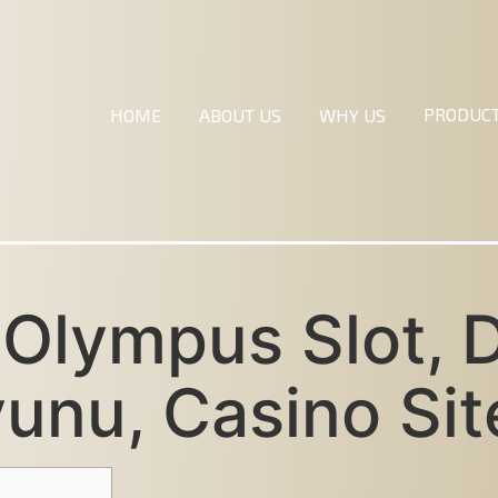
PRODUC
HOME
ABOUT US
WHY US
 Olympus Slot,
unu, Casino Site