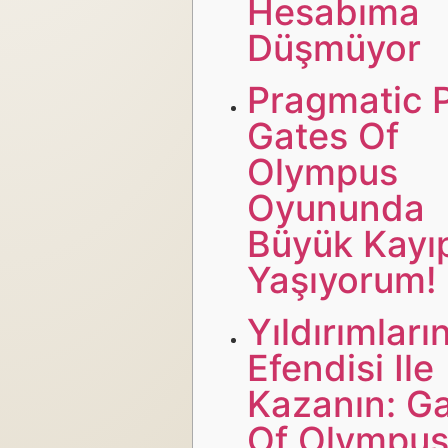
Hesabıma
Düşmüyor
Pragmatic 
Gates Of
Olympus
Oyununda
Büyük Kayıp
Yaşıyorum!
Yıldırımları
Efendisi Ile
Kazanın: G
Of Olympus