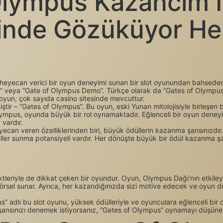
Olympus Kazancım 
rinde Gözüküyor H
yecan verici bir oyun deneyimi sunan bir slot oyunundan bahsedeceğiz
” veya “Gate of Olympus Demo”. Türkçe olarak da “Gates of Olymp
oyun, çok sayıda casino sitesinde mevcuttur.
ştir – “Gates of Olympus”. Bu oyun, eski Yunan mitolojisiyle birleşen 
Olympus, oyunda büyük bir rol oynamaktadır. Eğlenceli bir oyun dene
 vardır.
an veren özelliklerinden biri, büyük ödüllerin kazanma şansınızdır. 
ödüller sunma potansiyeli vardır. Her dönüşte büyük bir ödül kazanma
ktleriyle de dikkat çeken bir oyundur. Oyun, Olympus Dağı’nın etkiley
bir görsel sunar. Ayrıca, her kazandığınızda sizi motive edecek ve oyu
” adlı bu slot oyunu, yüksek ödülleriyle ve oyunculara eğlenceli bir
nsınızı denemek istiyorsanız, “Gates of Olympus” oynamayı düşünebi