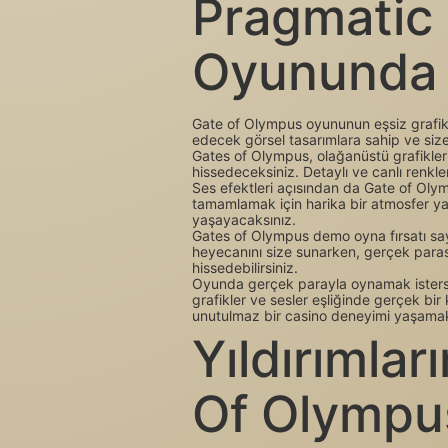
Pragmatic
Oyununda 
Gate of Olympus oyununun eşsiz grafikle
edecek görsel tasarımlara sahip ve siz
Gates of Olympus, olağanüstü grafikleri
hissedeceksiniz. Detaylı ve canlı renkler
Ses efektleri açısından da Gate of Oly
tamamlamak için harika bir atmosfer ya
yaşayacaksınız.
Gates of Olympus demo oyna fırsatı saye
heyecanını size sunarken, gerçek paras
hissedebilirsiniz.
Oyunda gerçek parayla oynamak istersen
grafikler ve sesler eşliğinde gerçek 
unutulmaz bir casino deneyimi yaşamak
Yıldırımlar
Of Olympus