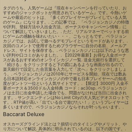
タグのうち、人気ゲームは『現在キャンペーンを行っていたり、お
すすめのジャックポットが用意されているゲーム』です。今熱いゲ
ームや最近のヒットは、『多くのプレイヤーがプレイしている人気
のゲーム』になります。. この記事では、「ベラジョンカジノの特徴
や評判、登録方法や入出金方法、ボーナスやキャンペーン情報」に
ついて解説していきいました。. ただ、リアルマネーでベットする前
にゲームの感触を味わいたい・・・、ごもっともです。ベラジョン
カジノでは、お試しで遊べるデモプレイというモードがあります。.
次回のコメントで使用するためブラウザーに自分の名前、メールア
ドレス、サイトを保存する。. ベラジョンカジノには以下のような悪
い評判や口コミがありました。. 【2022年最新】お得な入金ボーナ
スがあるおすすめのオンラインカジノ一覧. 送金元銀行を選択して
「続ける」をクリックすると下の図にあるような画面が出るので、
楽天銀行で設定した合言葉を入力して「次へ」をクリックしましょ
う。. ベラジョンカジノは2010年にサービスを開始、現在では数あ
る日本語対応オンラインカジノの中で最も日本プレイヤーへの知名
度がダントツ一位という人気サイトです。. 【限定】3000円 入金不
要ボーナス＆3500ドル入金特典 コード：ac30sp. ベラジョンカジ
ノは土日に出金申請した場合でも、問題がなければ当日に出金され
ます。. サンクエンティンはNo Limit Cityの大人気ビデオスロットで
す。. RTP値が高い「出ている台で遊びたい！」というプレイヤーは
多くいますので、ベラジョンカジノならそれが叶っちゃいます。.
Baccarat Deluxe
オスカーズグラインド法とは？損切りのタイミングやメリット、や
り方について解説. 具体的に明示されているのは、以下の国です。.