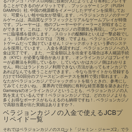
るパチンコ・パチスロ同様に技術介入によってより有利にプレイす
ることができるのがメリットです。. プッシュゲーミング（PUSH
GAMING）社. 中国の桃源郷をイメージしたデザインを採用してお
り、可愛らしい蛙や仙女が登場します。. ベラジョンカジノのテーブ
ルゲームは、高品質なグラフィックとリアルなゲームプレイが特徴
です。プレーヤーは、他のプレーヤーやディーラーと対戦すること
ができます。これは、リアルなカジノの雰囲気を再現し、プレーヤ
ーに臨場感を提供します。. スロットの醍醐味といえば一撃必殺でし
ょう。日本のパチスロでは「万枚」ですよね。ベラジョンのスロッ
トゲームだって負けていません！ジャックポットという夢のシステ
ムを採用しています。. 入金を承認すれば、ベラジョンカジノへの入
金は完了です。. また、一定金額以上を出金する場合は本人確認手続
き（KYC）が必要な場合があります。. オンラインカジノはプレイヤ
ーが必勝法を利用しているか、していないかはカジノ側はわかりま
せん。時にはランドカジノ利用できない方法があってもオンカジで
あればなんでも使うことができます。. 今なら当サイトから登録する
だけで150回分のフリースピンボーナスを無料で受け取れます。. あ
なたがベラジョンカジノでジャックポットを狙うときの、参考にし
てみてくださいね。. 業界内で圧倒的に有利な経営基盤を築きあげた
Gamesysのオンラインカジノということも、ベラジョンカジノの人
気を支えているんです！ベラジョンカジノでは、どのカジノよりも
多くお得なボーナスがもらえるのも納得ですね！. ベラジョンカジノ
で高額当選が出た実績はありますか？.
ベラジョンカジノの入金で使えるJCBプ
リペイド一覧
それではベラジョンカジノのスロット「ジャミン・ジャーズ2」でラ