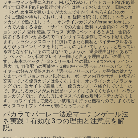
ッキーウィンを手に入れた、M. ③VISAのデビットカードPayPay銀
行です口座もPayPay銀行ですが？ は持っておりますが、旧姓のカ
ードのため名字が違いますが大丈夫ですか？ もちろん自分のカード
ですご連絡お待ちしております。e. 疑問は解消して楽しくベラジョ
ンカジノで遊びましょう。. オンラインカジノのVeraandJohnにク
レカで入金する場合、・サイトでの入金手数料（入金額の2. ベラ ジ
ョン カジノ 登録 確認 プロセス. 実際にベットするときは、金額を
調節するボタンがあるのでコインサイズを操作してベット額を決め
ます。クラシックスロットに慣れてきたら図柄とペイテーブルを考
えながらコインサイズを上げていくのもいいでしょう。. と思ってい
る方もなかにはいるのではないでしょうか。退会理由は様々あるで
し. ベラジョンが日本プレイヤー向けと言える理由は以下の通りで
す。. 基本スペック /・3 x 5リール上での戦い・9つのペイライン・
最大111,111倍配当の可能性・3種の中から選べるフリースピン プレ
イヤーの好みが反映される「選べるフリースピン」が勝負の鍵とな
ります. ベラジョンカジノ以外にも、ボーナス内容やサポート状況が
充実している優良カジノは多くあります。オンラインカジノランキ
ングでは、当サイトで厳選した「優良カジノ」を紹介していますの
で、気になるカジノがあれば是非プレイしてみてください！. ベラジ
ョンカジノでは、そんな方にオススメの自己規制システムがありま
す。. カワイイ顔して恐ろしい破壊力を持った機種なので、多くのビ
デオスロットプレイヤーが虜になっています。.
バカラでパーレー法逆マーチンゲール法
を実践！有効な3つの理由と注意点を解
説。