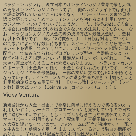
ベラジョンカジノは、現在日本のオンラインカジノ業界で最も人気
のあるオンラインカジノの一つです。. 他のカジノサイトではまた日
本語に対応しているところは多くなく、サポートサービスまで日本
語に対応しているためオンラインカジノを初心者にも利用しやすい
カジノサイトなのではないでしょうか。. また、銀行振込にて入金し
た場合には銀行送金でしか出金できないため注意してください。. な
お、ベラジョンカジノの入金の際の決済方法や最低入金額、手数料
は以下の通りです。. 最大48時間かかり、土日祝は対応していない
ので場合によっては数日待ちます。スピーディーな出金なら電子ウ
ォレットを選択してみてください。. プレイヤーのベット額の一部が
配当として積み立てられるプログレッシブ型や、当選時に決まった
配当がもらえる固定型といった種類がありますが、いずれにしても
大きな賞金がもらえることは間違いありません。. ベラジョンカジノ
のボーナスは出金条件が軽く、出金しやすいものが多いです。. ベラ
ジョンカジノの出金最低額は、一部の支払い方法では5000円からと
なっています。. ベラジョンカジノの退会方法の注意点【知らないと
利用規約違反になる重要事項】. 【リール数】5リール・3行【ライ
ン数】最大25ライン【Coin value（コイン・バリュー）】0.
Vicky Ventura
新規登録から入金・出金まで非常に簡単に行えるので初心者の方も
利用しやすく、ボーナス・プロモーションも充実しているので日常
的に遊びやすいですし、もしトラブルが起きても年中無休でカスタ
マーサポートが利用できるため心配無用、と三拍子揃ったサービス
が大変好評となっています。. このゲームは配当が発生すると、配当
を生み出した絵柄を固定したままリスピンするという独自の機能が
あります。 それにより配当が膨らむ可能性がありますので、回して