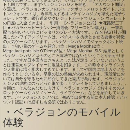
トも同じです。. まずベラジョンカジノを開き、「アカウント開設」
を選択。. ベラジョンカジノのジャックポットスロットガイド. ジェ
トン ウォレットは、近年導入するオンラインカジノが増えた電子ウ
ォレットです。銀行送金やクレジットカードでジェトン ウォレット
の口座に入金できます。. 引用：【ベラジョン公式】★花路野三丁
目★バカラハッピーナンバー抽選会. フリースピン購入は、一撃高
配当を狙いたい方にピッタリのプレイ方法です。. WIN FAST社が開
発したハワイアンドリームは、パチスロを彷彿とさせる要素が特徴
の人気ゲームになります。. ベラジョンカジノでジャックポット続
出！？狙い目のゲームを紹介. 1位：Mega Moolha2位：
MegaJackpots Isle O’Plenty3位：Mega Moolha ISIS. 結果として
ベラジョンカジノは今のところ違法ではないということがわかりま
した。ですが日本国内にきちんとした法が定まっていないというこ
とは運営元やプレイヤーに混乱を招きます。この昨今オンラインカ
ジノ業界は増々肥大してきています。ましてや国内に地上カジノを
作ろうとしている今、早期の法の整備が求められます。現段階にお
いては自分を守るために紹介してきた違法行為はせず、ベラジョン
カジノの規約にのっとった形で楽しくプレイをしていきましょう。.
今回は、そんなあなたに向けて「ベラジョンカジノでおすすめのス
ロットゲームやカジノゲーム、ライブゲーム」などを紹介していき
ます。. ベラジョンカジノでは、初めて出金する前に本人確認（アカ
ウント認証）は必ずしも必須ではありません。.
・ベラジョンのモバイル
体験