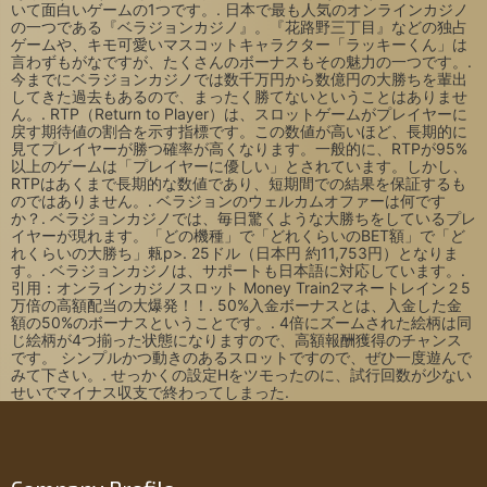
いて面白いゲームの1つです。. 日本で最も人気のオンラインカジノ
の一つである『ベラジョンカジノ』。『花路野三丁目』などの独占
ゲームや、キモ可愛いマスコットキャラクター「ラッキーくん」は
言わずもがなですが、たくさんのボーナスもその魅力の一つです。.
今までにベラジョンカジノでは数千万円から数億円の大勝ちを輩出
してきた過去もあるので、まったく勝てないということはありませ
ん。. RTP（Return to Player）は、スロットゲームがプレイヤーに
戻す期待値の割合を示す指標です。この数値が高いほど、長期的に
見てプレイヤーが勝つ確率が高くなります。一般的に、RTPが95%
以上のゲームは「プレイヤーに優しい」とされています。しかし、
RTPはあくまで長期的な数値であり、短期間での結果を保証するも
のではありません。. ベラジョンのウェルカムオファーは何です
か？. ベラジョンカジノでは、毎日驚くような大勝ちをしているプレ
イヤーが現れます。「どの機種」で「どれくらいのBET額」で「ど
れくらいの大勝ち」㼯p>. 25ドル（日本円 約11,753円）となりま
す。. ベラジョンカジノは、サポートも日本語に対応しています。.
引用：オンラインカジノスロット Money Train2マネートレイン２5
万倍の高額配当の大爆発！！. 50%入金ボーナスとは、入金した金
額の50%のボーナスということです。. 4倍にズームされた絵柄は同
じ絵柄が4つ揃った状態になりますので、高額報酬獲得のチャンス
です。 シンプルかつ動きのあるスロットですので、ぜひ一度遊んで
みて下さい。. せっかくの設定Hをツモったのに、試行回数が少ない
せいでマイナス収支で終わってしまった.