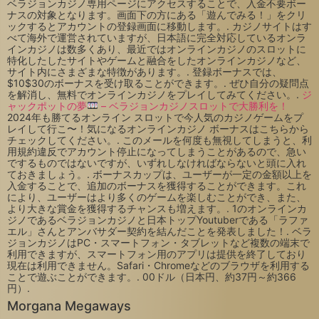
ベラジョンカジノ専用ページにアクセスすることで、入金不要ボー
ナスの対象となります。画面下の方にある「遊んでみる！」をクリ
ックするとアカウントの登録画面に移動します。. カジノサイトはす
べて海外で運営されていますが、日本語に完全対応しているオンラ
インカジノは数多くあり、最近ではオンラインカジノのスロットに
特化したしたサイトやゲームと融合をしたオンラインカジノなど、
サイト内にさまざまな特徴があります。. 登録ボーナスでは、
$10$30のボーナスを受け取ることができます。. ぜひ自分の疑問点
を解消し、無料でオンラインカジノをプレイしてみてください。.
ジ
ャックポットの夢
– ベラジョンカジノスロットで大勝利を！
2024年も勝てるオンライン スロットで今人気のカジノゲームをプ
レイして行こ〜！気になるオンラインカジノ ボーナスはこちらから
チェックしてください。. このメールを何度も無視してしまうと、利
用規約違反でアカウント停止になってしまうことがあるので、急い
でするものではないですが、いずれしなければならないと頭に入れ
ておきましょう。. ボーナスカップは、ユーザーが一定の金額以上を
入金することで、追加のボーナスを獲得することができます。これ
により、ユーザーはより多くのゲームを楽しむことができ、また、
より大きな賞金を獲得するチャンスも増えます。. 1のオンラインカ
ジノであるベラジョンカジノと日本トップYoutuberである「ラファ
エル」さんとアンバサダー契約を結んだことを発表しました！. ベラ
ジョンカジノはPC・スマートフォン・タブレットなど複数の端末で
利用できますが、スマートフォン用のアプリは提供を終了しており
現在は利用できません。Safari・Chromeなどのブラウザを利用する
ことで遊ぶことができます。. 00ドル（日本円、約37円～約366
円）.
Morgana Megaways