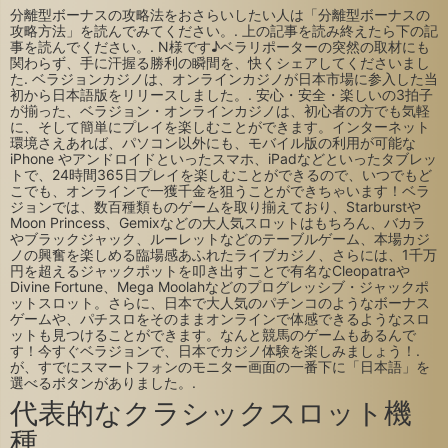
分離型ボーナスの攻略法をおさらいしたい人は「分離型ボーナスの
攻略方法」を読んでみてください。. 上の記事を読み終えたら下の記
事を読んでください。. N様です♪ベラリポーターの突然の取材にも
関わらず、手に汗握る勝利の瞬間を、快くシェアしてくださいまし
た. ベラジョンカジノは、オンラインカジノが日本市場に参入した当
初から日本語版をリリースしました。. 安心・安全・楽しいの3拍子
が揃った、ベラジョン・オンラインカジノは、初心者の方でも気軽
に、そして簡単にプレイを楽しむことができます。インターネット
環境さえあれば、パソコン以外にも、モバイル版の利用が可能な
iPhone やアンドロイドといったスマホ、iPadなどといったタブレッ
トで、24時間365日プレイを楽しむことができるので、いつでもど
こでも、オンラインで一獲千金を狙うことができちゃいます！ベラ
ジョンでは、数百種類ものゲームを取り揃えており、Starburstや
Moon Princess、Gemixなどの大人気スロットはもちろん、バカラ
やブラックジャック、ルーレットなどのテーブルゲーム、本場カジ
ノの興奮を楽しめる臨場感あふれたライブカジノ、さらには、1千万
円を超えるジャックポットを叩き出すことで有名なCleopatraや
Divine Fortune、Mega Moolahなどのプログレッシブ・ジャックポ
ットスロット。さらに、日本で大人気のパチンコのようなボーナス
ゲームや、パチスロをそのままオンラインで体感できるようなスロ
ットも見つけることができます。なんと競馬のゲームもあるんで
す！今すぐベラジョンで、日本でカジノ体験を楽しみましょう！.
が、すでにスマートフォンのモニター画面の一番下に「日本語」を
選べるボタンがありました。.
代表的なクラシックスロット機
種