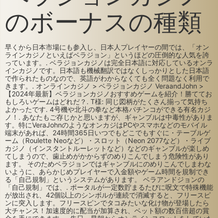
のボーナスの種類
早くから日本市場にも参入し、日本人プレイヤーの間では、「オン
ラインカジノといえばベラジョン」というほどの圧倒的な人気を誇
っています。. ベラジョンカジノは完全日本語に対応しているオンラ
インカジノです。日本語も機械翻訳ではなくしっかりとした日本語
で作られたものなので、英語がわからなくても全く問題なく利用で
きます。. オンラインカジノ > ベラジョンカジノ VeraandJohn >
【2024年最新】ベラジョンカジノおすすめゲームを紹介！勝ててお
もしろいゲームはどれだ？. T様: 同じ図柄がたくさん揃って気持ち
よかったです. 4号機や北斗の拳など本格パチンコができる有名カジ
ノ！. あなたもご存じかと思いますが、ギャンブルは中毒性がありま
す。特にVeraJohnのようなオンカジはPCやスマホなどのモバイル
端末があれば、24時間365日いつでもどこでもすぐに・テーブルゲ
ーム（Roulette Neoなど）・スロット（Neon 2077など）・ライブ
カジノ（インスタントルーレットなど）などのギャンブルが楽しめ
てしまうので、歯止めがかからずのめりこんでしまう危険性があり
ます。 そのためベラジョンではギャンブルにのめりこんでしまわな
いように、あらかじめプレイヤーで入金額やゲーム時間を規制でき
る「自己規制」というシステムがあります。 ベラアンドジョンの
「自己規制」では、. ポータルが一定数貯まるたびに呪文で特殊機能
が放出され、42個以上のシンボルが連続で消滅すると、フリースピ
ンに突入します。フリースピンでタコみたいな化け物が登場したら
大チャンス！加速度的に配当が加算され、ベット額の数百倍超の賞