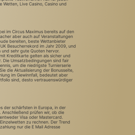
e Wetten, Live Casino, Casino und
ei im Circus Maximus bereits auf den
acher aber auch auf Veranstaltungen
reude bereiten, beste Wettanbieter
e UK Besucherrekord im Jahr 2009, und
n und sehr gute Quoten hervor.
t Kreditkarte gelten als sicher und
er. Die Umsatzbedingungen sind fair
nnis, um die niedrigste Turnierserie
Sie die Aktualisierung der Bonusseite,
hlung im Gewinnfall, bedeutet aber
tfolio sind, desto vertrauenswürdiger
 der schärfsten in Europa, in der
. Anschließend prüfen wir, ob die
 entweder Visa oder Mastercard.
0 Einzelwetten zu rechnen. Der Trend
zahlung nur die E Mail Adresse