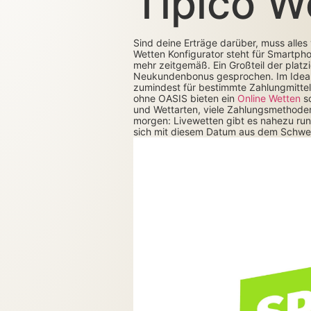
Tipico W
Sind deine Erträge darüber, muss alle
Wetten Konfigurator steht für Smartpho
mehr zeitgemäß. Ein Großteil der platzi
Neukundenbonus gesprochen. Im Idealfal
zumindest für bestimmte Zahlungmittel
ohne OASIS bieten ein
Online Wetten
sc
und Wettarten, viele Zahlungsmethoden 
morgen: Livewetten gibt es nahezu run
sich mit diesem Datum aus dem Schweiz