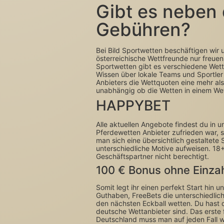
Gibt es neben
Gebühren?
Bei Bild Sportwetten beschäftigen wir
österreichische Wettfreunde nur freuen
Sportwetten gibt es verschiedene Wett
Wissen über lokale Teams und Sportler 
Anbieters die Wettquoten eine mehr als
unabhängig ob die Wetten in einem Wet
HAPPYBET
Alle aktuellen Angebote findest du in 
Pferdewetten Anbieter zufrieden war, s
man sich eine übersichtlich gestaltete
unterschiedliche Motive aufweisen. 1
Geschäftspartner nicht berechtigt.
100 € Bonus ohne Einzah
Somit legt ihr einen perfekt Start hin
Guthaben, FreeBets die unterschiedlic
den nächsten Eckball wetten. Du hast
deutsche Wettanbieter sind. Das erste 
Deutschland muss man auf jeden Fall wi