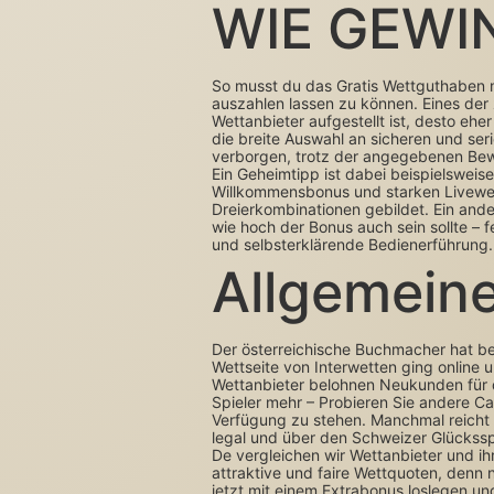
WIE GEWI
So musst du das Gratis Wettguthaben 
auszahlen lassen zu können. Eines der
Wettanbieter aufgestellt ist, desto e
die breite Auswahl an sicheren und ser
verborgen, trotz der angegebenen Bew
Ein Geheimtipp ist dabei beispielswei
Willkommensbonus und starken Livewet
Dreierkombinationen gebildet. Ein ande
wie hoch der Bonus auch sein sollte – 
und selbsterklärende Bedienerführung.
Allgemein
Der österreichische Buchmacher hat be
Wettseite von Interwetten ging online 
Wettanbieter belohnen Neukunden für d
Spieler mehr – Probieren Sie andere C
Verfügung zu stehen. Manchmal reicht 
legal und über den Schweizer Glücksspi
De vergleichen wir Wettanbieter und ih
attraktive und faire Wettquoten, denn 
jetzt mit einem Extrabonus loslegen u