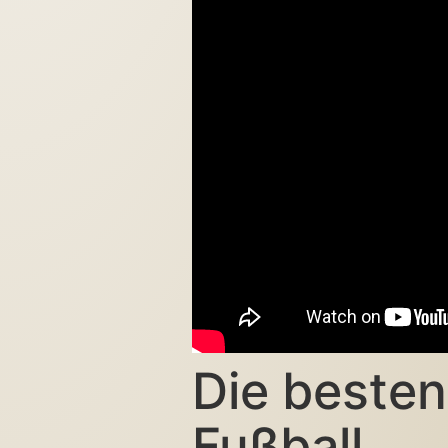
Die besten
Fußball