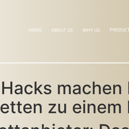
PRODUC
HOME
ABOUT US
WHY US
 Hacks machen 
etten zu einem 