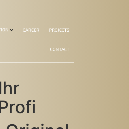
TION
CAREER
PROJECTS
CONTACT
Ihr
Profi