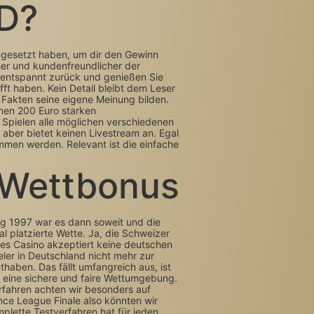
D?
mgesetzt haben, um dir den Gewinn
ser und kundenfreundlicher der
r entspannt zurück und genießen Sie
ft haben. Kein Detail bleibt dem Leser
Fakten seine eigene Meinung bilden.
inen 200 Euro starken
Spielen alle möglichen verschiedenen
 aber bietet keinen Livestream an. Egal
ommen werden. Relevant ist die einfache
 Wettbonus
ng 1997 war es dann soweit und die
l platzierte Wette. Ja, die Schweizer
es Casino akzeptiert keine deutschen
ler in Deutschland nicht mehr zur
aben. Das fällt umfangreich aus, ist
ce eine sichere und faire Wettumgebung.
erfahren achten wir besonders auf
nce League Finale also könnten wir
plette Testverfahren hat für jeden