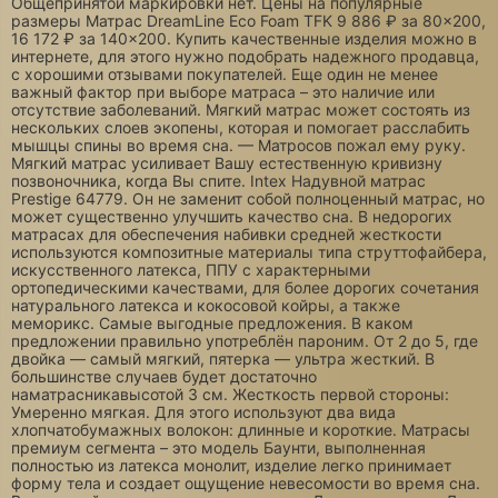
Общепринятой маркировки нет. Цены на популярные
размеры Матрас DreamLine Eco Foam TFK 9 886 ₽ за 80×200,
16 172 ₽ за 140×200. Купить качественные изделия можно в
интернете, для этого нужно подобрать надежного продавца,
с хорошими отзывами покупателей. Еще один не менее
важный фактор при выборе матраса – это наличие или
отсутствие заболеваний. Мягкий матрас может состоять из
нескольких слоев экопены, которая и помогает расслабить
мышцы спины во время сна. — Матросов пожал ему руку.
Мягкий матрас усиливает Вашу естественную кривизну
позвоночника, когда Вы спите. Intex Надувной матрас
Prestige 64779. Он не заменит собой полноценный матрас, но
может существенно улучшить качество сна. В недорогих
матрасах для обеспечения набивки средней жесткости
используются композитные материалы типа струттофайбера,
искусственного латекса, ППУ с характерными
ортопедическими качествами, для более дорогих сочетания
натурального латекса и кокосовой койры, а также
меморикс. Самые выгодные предложения. В каком
предложении правильно употреблён пароним. От 2 до 5, где
двойка — самый мягкий, пятерка — ультра жесткий. В
большинстве случаев будет достаточно
наматрасникавысотой 3 см. Жесткость первой стороны:
Умеренно мягкая. Для этого используют два вида
хлопчатобумажных волокон: длинные и короткие. Матрасы
премиум сегмента – это модель Баунти, выполненная
полностью из латекса монолит, изделие легко принимает
форму тела и создает ощущение невесомости во время сна.