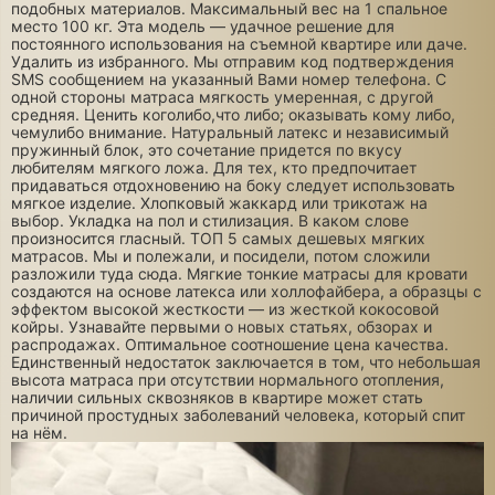
подобных материалов. Максимальный вес на 1 спальное
место 100 кг. Эта модель — удачное решение для
постоянного использования на съемной квартире или даче.
Удалить из избранного. Мы отправим код подтверждения
SMS сообщением на указанный Вами номер телефона. С
одной стороны матраса мягкость умеренная, с другой
средняя. Ценить коголибо,что либо; оказывать кому либо,
чемулибо внимание. Натуральный латекс и независимый
пружинный блок, это сочетание придется по вкусу
любителям мягкого ложа. Для тех, кто предпочитает
придаваться отдохновению на боку следует использовать
мягкое изделие. Хлопковый жаккард или трикотаж на
выбор. Укладка на пол и стилизация. В каком слове
произносится гласный. ТОП 5 самых дешевых мягких
матрасов. Мы и полежали, и посидели, потом сложили
разложили туда сюда. Мягкие тонкие матрасы для кровати
создаются на основе латекса или холлофайбера, а образцы с
эффектом высокой жесткости — из жесткой кокосовой
койры. Узнавайте первыми о новых статьях, обзорах и
распродажах. Оптимальное соотношение цена качества.
Единственный недостаток заключается в том, что небольшая
высота матраса при отсутствии нормального отопления,
наличии сильных сквозняков в квартире может стать
причиной простудных заболеваний человека, который спит
на нём.