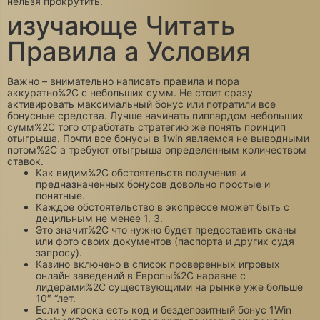
нельзя прокрутить.
изучающе Читать
Правила а Условия
Важно – внимательно написать правила и пора
аккуратно%2C с небольших сумм. Не стоит сразу
активировать максимальный бонус или потратили все
бонусные средства. Лучше начинать пиппардом небольших
сумм%2C того отработать стратегию же понять принцип
отыгрыша. Почти все бонусы в 1win являемся не выводными
потом%2C а требуют отыгрыша определенным количеством
ставок.
Как видим%2C обстоятельств получения и
предназначенных бонусов довольно простые и
понятные.
Каждое обстоятельство в экспрессе может быть с
децильным не менее 1. 3.
Это значит%2C что нужно будет предоставить сканы
или фото своих документов (паспорта и других судя
запросу).
Казино включено в список проверенных игровых
онлайн заведений в Европы%2C наравне с
лидерами%2C существующими на рынке уже больше
10″ “лет.
Если у игрока есть код и бездепозитный бонус 1Win