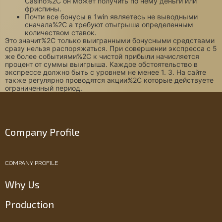
Casino%2C он может получить по нему деньги или
фриспины.
Почти все бонусы в 1win являетесь не выводными
сначала%2C а требуют отыгрыша определенным
количеством ставок.
Это значит%2C только выигранными бонусными средствами
сразу нельзя распоряжаться. При совершении экспресса с 5
же более событиями%2C к чистой прибыли начисляется
процент от суммы выигрыша. Каждое обстоятельство в
экспрессе должно быть с уровнем не менее 1. 3. На сайте
также регулярно проводятся акции%2C которые действуете
ограниченный период.
Company Profile
COMPANY PROFILE
Why Us
Production