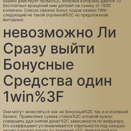
казино действует промо%2C вопреки которому дается 70
бесплатных вращений ним депозит на сумму от 1500
копеечки. Список свежих бонус-кодов казино 1Win
следующий не такой огромной%2C но предложения
выгодные.
невозможно Ли
Сразу выйти
Бонусные
Средства один
1win%3F
Они могут зачисляться как на бонусный%2C так и и основной
баланс. Приемлема сумма ставок%2C которой нужно
совершить ддя снятия денег%2C зависимости по вейджеру.
Его коэффициент устанавливается отдельности под каждую
акцию и может дошло до значения x50. Уникальный код