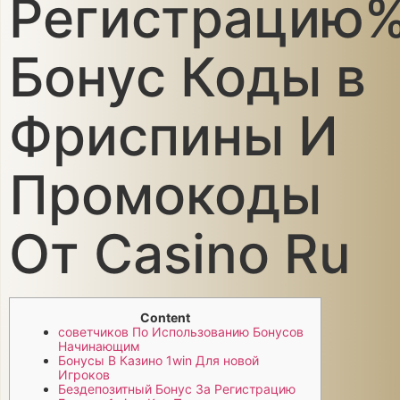
Регистрацию
Бонус Коды в
Фриспины И
Промокоды
От Casino Ru
Content
советчиков По Использованию Бонусов
Начинающим
Бонусы В Казино 1win Для новой
Игроков
Бездепозитный Бонус За Регистрацию