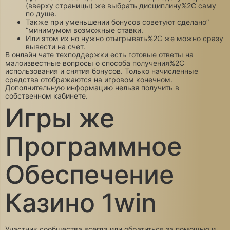
(вверху страницы) же выбрать дисциплину%2C саму
по душе.
Также при уменьшении бонусов советуют сделано”
“минимумом возможные ставки.
Или этом их но нужно отыгрывать%2C же можно сразу
вывести на счет.
В онлайн чате техподдержки есть готовые ответы на
малоизвестные вопросы о способа получения%2C
использования и снятия бонусов. Только начисленные
средства отображаются на игровом конечном.
Дополнительную информацию нельзя получить в
собственном кабинете.
Игры же
Программное
Обеспечение
Казино 1win
Участник сообщества всегда или обратиться за помощью и