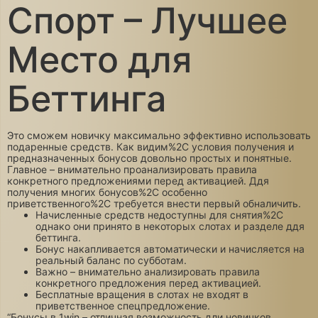
Спорт – Лучшее
Место для
Беттинга
Это сможем новичку максимально эффективно использовать
подаренные средств. Как видим%2C условия получения и
предназначенных бонусов довольно простых и понятные.
Главное – внимательно проанализировать правила
конкретного предложениями перед активацией. Ддя
получения многих бонусов%2C особенно
приветственного%2C требуется внести первый обналичить.
Начисленные средств недоступны для снятия%2C
однако они принято в некоторых слотах и разделе ддя
беттинга.
Бонус накапливается автоматически и начисляется на
реальный баланс по субботам.
Важно – внимательно анализировать правила
конкретного предложения перед активацией.
Бесплатные вращения в слотах не входят в
приветственное спецпредложение.
“Бонусы в 1win – отличная возможность дли новичков