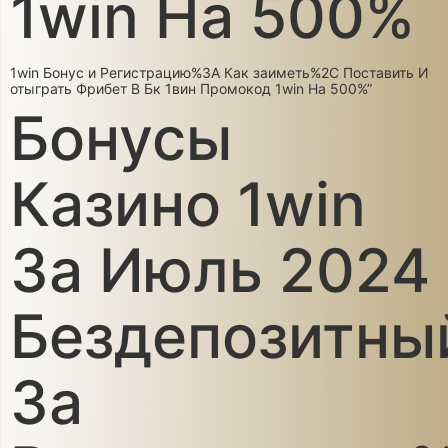
1win На 500%
1win Бонус и Регистрацию%3A Как заиметь%2C Поставить И
отыграть Фрибет В Бк 1вин Промокод 1win На 500%”
Бонусы
Казино 1win
За Июль 2024
Бездепозитны
За