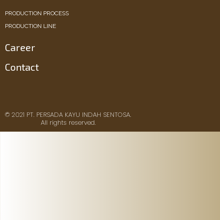
PRODUCTION PROCESS
PRODUCTION LINE
Career
Contact
© 2021 PT. PERSADA KAYU INDAH SENTOSA.
All rights reserved.