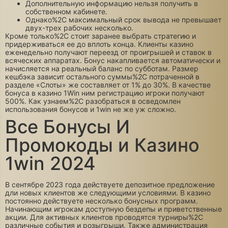
Дополнительную информацию нельзя получить в
собственном кабинете.
Однако%2C максимальный срок вывода не превышает
двух-трех рабочих несколько.
Кроме только%2C стоит заранее выбрать стратегию и
придерживаться ее до вплоть конца. Клиенты казино
еженедельно получают переезд от проигрышей и ставок в
всяческих аппаратах. Бонус накапливается автоматически и
начисляется на реальный баланс по субботам. Размер
кешбэка зависит остального суммы%2C потраченной в
разделе «Слоты» же составляет от 1% до 30%. В качестве
бонуса в казино 1Win ним регистрацию игроки получают
500%. Как узнаем%2C разобраться в осведомлен
использования бонусов и 1win не же уж сложно.
Все Бонусы И
Промокоды и Казино
1win 2024
В сентябре 2023 года действуете депозитное предложение
дли новых клиентов же следующими условиями. В казино
постоянно действуете несколько бонусных программ.
Начинающим игрокам доступную бездепы и приветственные
акции. Для активных клиентов проводятся турниры%2C
различные события и розыгрыши. Также администрация