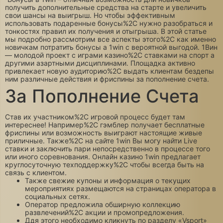
получить дополнительные средства на старте и увеличить
свои шансы на выигрыш. Но чтобы эффективным
использовать подаренные бонусы%2C нужно разобраться и
тонкостях правил их получения и отыгрыша. В этой статье
мы подробно рассмотрим все аспекты этого%2C как именно
новичкам потратить бонусы а 1win с вероятной выгодой. 1Вин
— молодой проект с играми казино%2C ставками на спорт а
другими азартными дисциплинами. Площадка активно
привлекает новую аудиторию%2C выдать клиентам бездепы
ним различные действия и фриспины за пополнение счета.
За Пополнение Счета
Став их участником%2C игровой процесс будет там
интереснее! Например%2C гэмблер получает бесплатные
фриспины или возможность выиграют настоящие живые
приличные. Также%2C на сайте 1win Вы могу найти Live
ставки и заключить пари непосредственно в процессе того
или иного соревнования. Онлайн казино 1win предлагает
круглосуточную техподдержку%2C чтобы всегда быть на
связь с клиентом.
Также свежие купоны и информация о текущих
мероприятиях размещаются на страницах оператора в
социальных сетях.
Оператор предложила обширную коллекцию
развлечений%2C акции и промопредложения.
Ддя этого необходимо кликнуть по разделу «Vsport»