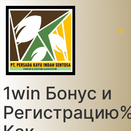
1win Бонус и
Регистрацию