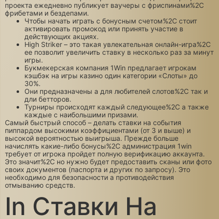
проекта ежедневно публикует ваучеры с фриспинами%2C
фрибетами и бездепами.
Чтобы начать играть с бонусным счетом%2C стоит
активировать промокод или принять участие в
действующих акциях.
High Striker – это такая увлекательная онлайн-игра%2C
ее позволит увеличить ставку в несколько раз за минут
игры.
Букмекерская компания 1Win предлагает игрокам
кэшбэк на игры казино один категории «Слоты» до
30%.
Они предназначены а для любителей слотов%2C так и
дли бетторов.
Турниры происходят каждый следующее%2C а также
каждые с наибольшими призами.
Самый быстрый способ – делать ставки на события
пиппардом высокими коэффициентами (от 3 и выше) и
высокой вероятностью выигрыша. Прежде больше
начислять какие-либо бонусы%2C администрация 1win
требует от игрока пройдет полную верификацию аккаунта.
Это значит%2C но нужно будет предоставить сканы или фото
своих документов (паспорта и других по запросу). Это
необходимо для безопасности а противодействия
отмыванию средств.
In Cтавки На