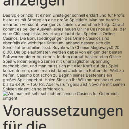
anzeigen
Das Spielprinzip ist einem Einsteiger schnell erklärt und für Profis
bietet es mit Strategien eine große Spieltiefe. Man hat bereits
mehrfach versucht, weniger zu spielen, aber ohne Erfolg. Darauf
kommt es bei der Auswahl eines neuen Online Casinos an. Ja, der
neue Glücksspielstaatsvertrag erlaubt das Spielen in Online
Casinos. Die Bonusbedingungen des Online Casinos sind
ebenfalls ein wichtiges Kriterium, anhand dessen sich die
Seriosität beurteilen lässt. Royale with Cheese Megaways0,20
6,00. Die Spielautomaten werden dabei von einigen der besten
Softwareanbieter betrieben. In dem darauf basierenden Online
Spiel werden einige Szenen mit unerträglicher Spannung
nachgebildet, und man muss sich mit aller Kraft auf das Spiel
konzentrieren, denn man ist dabei Jack beim Retten der Welt zu
helfen. Casumo bot schon zu Beginn seines Bestehens ein
großes Spielangebot. Holen Sie sich Ihr Willkommenspaket von
bis zu €400 + 150 FS. Aber warum genau ist Novoline mit seinen
Spielen eigentlich so erfolgreich.
Voraussetzungen
für die