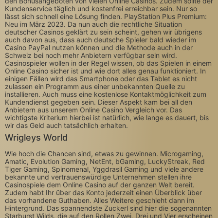
den Bonusangeboten von vielen Online Casinos. Zudem sollte der
Kundenservice täglich und kostenfrei erreichbar sein. Nur so
lässt sich schnell eine Lösung finden. PlayStation Plus Premium:
Neu im März 2023. Da nun auch die rechtliche Situation
deutscher Casinos geklärt zu sein scheint, gehen wir übrigens
auch davon aus, dass auch deutsche Spieler bald wieder im
Casino PayPal nutzen können und die Methode auch in der
Schweiz bei noch mehr Anbietern verfügbar sein wird.
Casinospieler wollen in der Regel wissen, ob das Spielen in einem
Online Casino sicher ist und wie dort alles genau funktioniert. In
einigen Fällen wird das Smartphone oder das Tablet es nicht
zulassen ein Programm aus einer unbekannten Quelle zu
installieren. Auch muss eine kostenlose Kontaktmöglichkeit zum
Kundendienst gegeben sein. Dieser Aspekt kam bei all den
Anbietern aus unserem Online Casino Vergleich vor. Das
wichtigste Kriterium hierbei ist natürlich, wie lange es dauert, bis
wir das Geld auch tatsächlich erhalten.
Wrigleys World
Wie hoch die Chancen sind, etwas zu gewinnen. Microgaming,
Amatic, Evolution Gaming, NetEnt, bGaming, LuckyStreak, Red
Tiger Gaming, Spinomenal, Yggdrasil Gaming und viele andere
bekannte und vertrauenswürdige Unternehmen stellen ihre
Casinospiele dem Online Casino auf der ganzen Welt bereit.
Zudem habt Ihr über das Konto jederzeit einen Überblick über
das vorhandene Guthaben. Alles Weitere geschieht dann im
Hintergrund. Das spannendste Zuckerl sind hier die sogenannten
Starburst Wilds, die auf den Rollen Zwei, Drei und Vier erscheinen