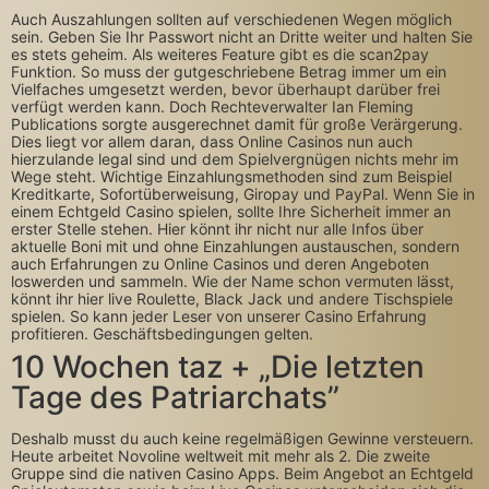
Auch Auszahlungen sollten auf verschiedenen Wegen möglich
sein. Geben Sie Ihr Passwort nicht an Dritte weiter und halten Sie
es stets geheim. Als weiteres Feature gibt es die scan2pay
Funktion. So muss der gutgeschriebene Betrag immer um ein
Vielfaches umgesetzt werden, bevor überhaupt darüber frei
verfügt werden kann. Doch Rechteverwalter Ian Fleming
Publications sorgte ausgerechnet damit für große Verärgerung.
Dies liegt vor allem daran, dass Online Casinos nun auch
hierzulande legal sind und dem Spielvergnügen nichts mehr im
Wege steht. Wichtige Einzahlungsmethoden sind zum Beispiel
Kreditkarte, Sofortüberweisung, Giropay und PayPal. Wenn Sie in
einem Echtgeld Casino spielen, sollte Ihre Sicherheit immer an
erster Stelle stehen. Hier könnt ihr nicht nur alle Infos über
aktuelle Boni mit und ohne Einzahlungen austauschen, sondern
auch Erfahrungen zu Online Casinos und deren Angeboten
loswerden und sammeln. Wie der Name schon vermuten lässt,
könnt ihr hier live Roulette, Black Jack und andere Tischspiele
spielen. So kann jeder Leser von unserer Casino Erfahrung
profitieren. Geschäftsbedingungen gelten.
10 Wochen taz + „Die letzten
Tage des Patriarchats”
Deshalb musst du auch keine regelmäßigen Gewinne versteuern.
Heute arbeitet Novoline weltweit mit mehr als 2. Die zweite
Gruppe sind die nativen Casino Apps. Beim Angebot an Echtgeld