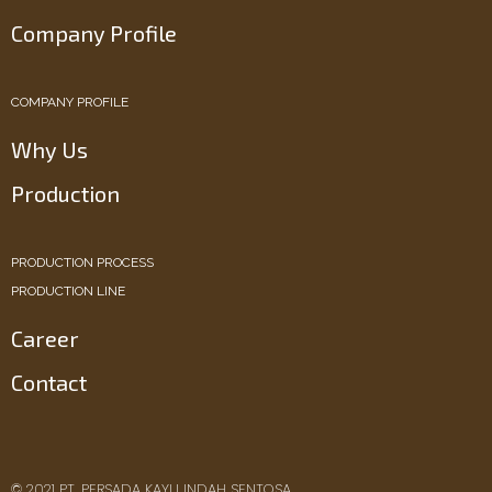
Company Profile
COMPANY PROFILE
Why Us
Production
PRODUCTION PROCESS
PRODUCTION LINE
Career
Contact
© 2021 PT. PERSADA KAYU INDAH SENTOSA.