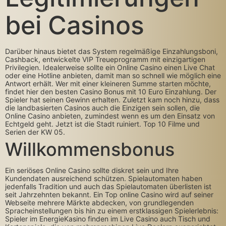
bei Casinos
Darüber hinaus bietet das System regelmäßige Einzahlungsboni,
Cashback, entwickelte VIP Treueprogramm mit einzigartigen
Privilegien. Idealerweise sollte ein Online Casino einen Live Chat
oder eine Hotline anbieten, damit man so schnell wie möglich eine
Antwort erhält. Wer mit einer kleineren Summe starten möchte,
findet hier den besten Casino Bonus mit 10 Euro Einzahlung. Der
Spieler hat seinen Gewinn erhalten. Zuletzt kam noch hinzu, dass
die landbasierten Casinos auch die Einzigen sein sollen, die
Online Casino anbieten, zumindest wenn es um den Einsatz von
Echtgeld geht. Jetzt ist die Stadt ruiniert. Top 10 Filme und
Serien der KW 05.
Willkommensbonus
Ein seriöses Online Casino sollte diskret sein und Ihre
Kundendaten ausreichend schützen. Spielautomaten haben
jedenfalls Tradition und auch das Spielautomaten überlisten ist
seit Jahrzehnten bekannt. Ein Top online Casino wird auf seiner
Webseite mehrere Märkte abdecken, von grundlegenden
Spracheinstellungen bis hin zu einem erstklassigen Spielerlebnis:
Spieler im EnergieKasino finden im Live Casino auch Tisch und