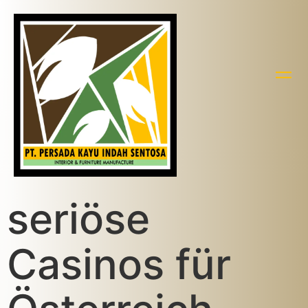
seriöse
Casinos für