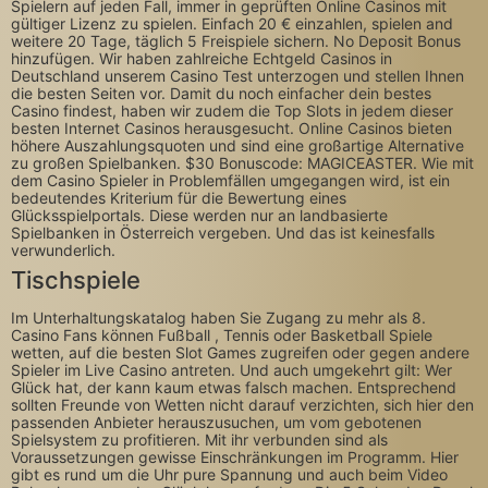
Spielern auf jeden Fall, immer in geprüften Online Casinos mit
gültiger Lizenz zu spielen. Einfach 20 € einzahlen, spielen and
weitere 20 Tage, täglich 5 Freispiele sichern. No Deposit Bonus
hinzufügen. Wir haben zahlreiche Echtgeld Casinos in
Deutschland unserem Casino Test unterzogen und stellen Ihnen
die besten Seiten vor. Damit du noch einfacher dein bestes
Casino findest, haben wir zudem die Top Slots in jedem dieser
besten Internet Casinos herausgesucht. Online Casinos bieten
höhere Auszahlungsquoten und sind eine großartige Alternative
zu großen Spielbanken. $30 Bonuscode: MAGICEASTER. Wie mit
dem Casino Spieler in Problemfällen umgegangen wird, ist ein
bedeutendes Kriterium für die Bewertung eines
Glücksspielportals. Diese werden nur an landbasierte
Spielbanken in Österreich vergeben. Und das ist keinesfalls
verwunderlich.
Tischspiele
Im Unterhaltungskatalog haben Sie Zugang zu mehr als 8.
Casino Fans können Fußball , Tennis oder Basketball Spiele
wetten, auf die besten Slot Games zugreifen oder gegen andere
Spieler im Live Casino antreten. Und auch umgekehrt gilt: Wer
Glück hat, der kann kaum etwas falsch machen. Entsprechend
sollten Freunde von Wetten nicht darauf verzichten, sich hier den
passenden Anbieter herauszusuchen, um vom gebotenen
Spielsystem zu profitieren. Mit ihr verbunden sind als
Voraussetzungen gewisse Einschränkungen im Programm. Hier
gibt es rund um die Uhr pure Spannung und auch beim Video