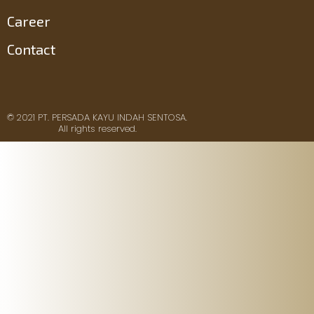
Career
Contact
© 2021 PT. PERSADA KAYU INDAH SENTOSA.
All rights reserved.