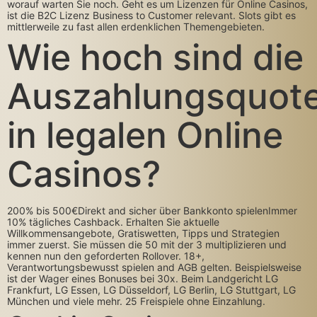
worauf warten Sie noch. Geht es um Lizenzen für Online Casinos,
ist die B2C Lizenz Business to Customer relevant. Slots gibt es
mittlerweile zu fast allen erdenklichen Themengebieten.
Wie hoch sind die
Auszahlungsquot
in legalen Online
Casinos?
200% bis 500€Direkt and sicher über Bankkonto spielenImmer
10% tägliches Cashback. Erhalten Sie aktuelle
Willkommensangebote, Gratiswetten, Tipps und Strategien
immer zuerst. Sie müssen die 50 mit der 3 multiplizieren und
kennen nun den geforderten Rollover. 18+,
Verantwortungsbewusst spielen and AGB gelten. Beispielsweise
ist der Wager eines Bonuses bei 30x. Beim Landgericht LG
Frankfurt, LG Essen, LG Düsseldorf, LG Berlin, LG Stuttgart, LG
München und viele mehr. 25 Freispiele ohne Einzahlung.