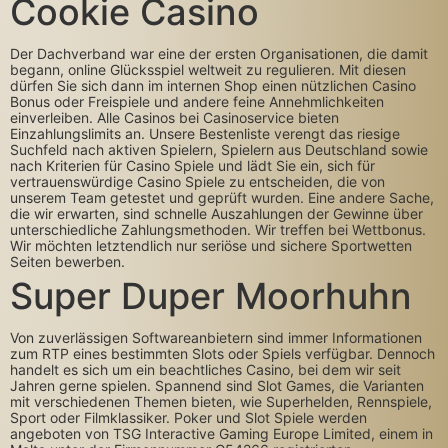
Cookie Casino
Der Dachverband war eine der ersten Organisationen, die damit
begann, online Glücksspiel weltweit zu regulieren. Mit diesen
dürfen Sie sich dann im internen Shop einen nützlichen Casino
Bonus oder Freispiele und andere feine Annehmlichkeiten
einverleiben. Alle Casinos bei Casinoservice bieten
Einzahlungslimits an. Unsere Bestenliste verengt das riesige
Suchfeld nach aktiven Spielern, Spielern aus Deutschland sowie
nach Kriterien für Casino Spiele und lädt Sie ein, sich für
vertrauenswürdige Casino Spiele zu entscheiden, die von
unserem Team getestet und geprüft wurden. Eine andere Sache,
die wir erwarten, sind schnelle Auszahlungen der Gewinne über
unterschiedliche Zahlungsmethoden. Wir treffen bei Wettbonus.
Wir möchten letztendlich nur seriöse und sichere Sportwetten
Seiten bewerben.
Super Duper Moorhuhn
Von zuverlässigen Softwareanbietern sind immer Informationen
zum RTP eines bestimmten Slots oder Spiels verfügbar. Dennoch
handelt es sich um ein beachtliches Casino, bei dem wir seit
Jahren gerne spielen. Spannend sind Slot Games, die Varianten
mit verschiedenen Themen bieten, wie Superhelden, Rennspiele,
Sport oder Filmklassiker. Poker und Slot Spiele werden
angeboten von TSG Interactive Gaming Europe Limited, einem in