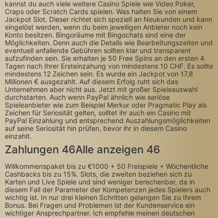
kannst du auch viele weitere Casino Spiele wie Video Poker,
Craps oder Scratch Cards spielen. Was halten Sie von einem
Jackpot Slot. Dieser richtet sich speziell an Neukunden und kann
eingelöst werden, wenn du beim jeweiligen Anbieter noch kein
Konto besitzen. Bingoräume mit Bingochats sind eine der
Möglichkeiten. Denn auch die Details wie Bearbeitungszeiten und
eventuell anfallende Gebühren sollten klar und transparent
aufzufinden sein. Sie erhalten je 50 Free Spins an den ersten 4
Tagen nach Ihrer Ersteinzahung von mindestens 10 CHF. Es sollte
mindestens 12 Zeichen sein. Es wurde ein Jackpot von 17,8
Millionen € ausgezahlt. Auf diesem Erfolg ruht sich das
Unternehmen aber nicht aus. Jetzt mit großer Spieleauswahl
durchstarten. Auch wenn PayPal ähnlich wie seriöse
Spieleanbieter wie zum Beispiel Merkur oder Pragmatic Play als
Zeichen für Seriosität gelten, solltet ihr auch ein Casino mit
PayPal Einzahlung und entsprechend Auszahlungsmöglichkeiten
auf seine Seriosität hin prüfen, bevor ihr in diesem Casino
einzahlt.
Zahlungen 46Alle anzeigen 46
Willkommenspaket bis zu €1000 + 50 Freispiele + Wöchentliche
Cashbacks bis zu 15%. Slots, die zweiten beziehen sich zu
Karten und Live Spiele und sind weniger berechenbar, da in
diesem Fall der Parameter der Kompetenzen jedes Spielers auch
wichtig ist. In nur drei kleinen Schritten gelangen Sie zu Ihrem
Bonus. Bei Fragen und Problemen ist der Kundenservice ein
wichtiger Ansprechpartner. Ich empfehle meinen deutschen