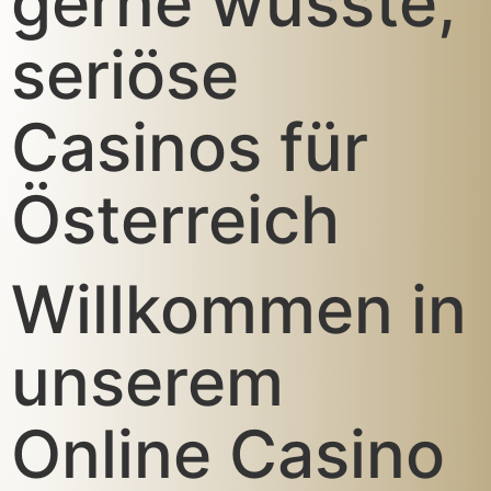
gerne wüsste,
seriöse
Casinos für
Österreich
Willkommen in
unserem
Online Casino