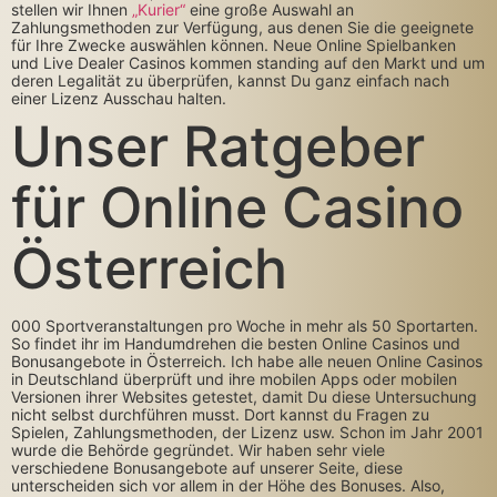
stellen wir Ihnen
„Kurier“
eine große Auswahl an
Zahlungsmethoden zur Verfügung, aus denen Sie die geeignete
für Ihre Zwecke auswählen können. Neue Online Spielbanken
und Live Dealer Casinos kommen standing auf den Markt und um
deren Legalität zu überprüfen, kannst Du ganz einfach nach
einer Lizenz Ausschau halten.
Unser Ratgeber
für Online Casino
Österreich
000 Sportveranstaltungen pro Woche in mehr als 50 Sportarten.
So findet ihr im Handumdrehen die besten Online Casinos und
Bonusangebote in Österreich. Ich habe alle neuen Online Casinos
in Deutschland überprüft und ihre mobilen Apps oder mobilen
Versionen ihrer Websites getestet, damit Du diese Untersuchung
nicht selbst durchführen musst. Dort kannst du Fragen zu
Spielen, Zahlungsmethoden, der Lizenz usw. Schon im Jahr 2001
wurde die Behörde gegründet. Wir haben sehr viele
verschiedene Bonusangebote auf unserer Seite, diese
unterscheiden sich vor allem in der Höhe des Bonuses. Also,