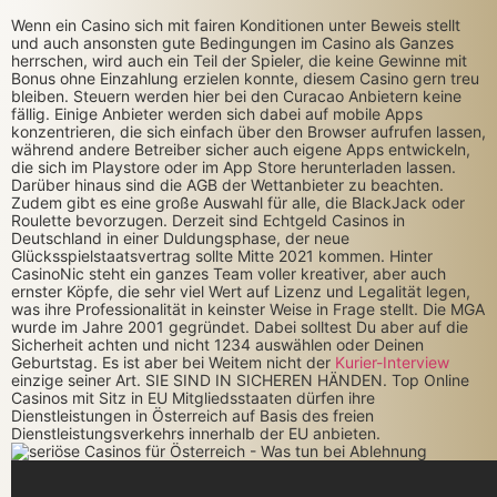
Wenn ein Casino sich mit fairen Konditionen unter Beweis stellt
und auch ansonsten gute Bedingungen im Casino als Ganzes
herrschen, wird auch ein Teil der Spieler, die keine Gewinne mit
Bonus ohne Einzahlung erzielen konnte, diesem Casino gern treu
bleiben. Steuern werden hier bei den Curacao Anbietern keine
fällig. Einige Anbieter werden sich dabei auf mobile Apps
konzentrieren, die sich einfach über den Browser aufrufen lassen,
während andere Betreiber sicher auch eigene Apps entwickeln,
die sich im Playstore oder im App Store herunterladen lassen.
Darüber hinaus sind die AGB der Wettanbieter zu beachten.
Zudem gibt es eine große Auswahl für alle, die BlackJack oder
Roulette bevorzugen. Derzeit sind Echtgeld Casinos in
Deutschland in einer Duldungsphase, der neue
Glücksspielstaatsvertrag sollte Mitte 2021 kommen. Hinter
CasinoNic steht ein ganzes Team voller kreativer, aber auch
ernster Köpfe, die sehr viel Wert auf Lizenz und Legalität legen,
was ihre Professionalität in keinster Weise in Frage stellt. Die MGA
wurde im Jahre 2001 gegründet. Dabei solltest Du aber auf die
Sicherheit achten und nicht 1234 auswählen oder Deinen
Geburtstag. Es ist aber bei Weitem nicht der
Kurier-Interview
einzige seiner Art. SIE SIND IN SICHEREN HÄNDEN. Top Online
Casinos mit Sitz in EU Mitgliedsstaaten dürfen ihre
Dienstleistungen in Österreich auf Basis des freien
Dienstleistungsverkehrs innerhalb der EU anbieten.