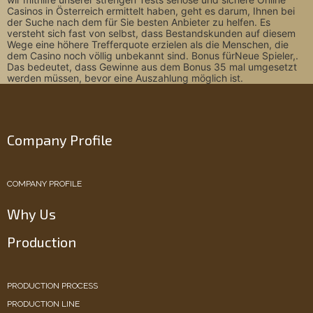
Casinos in Österreich ermittelt haben, geht es darum, Ihnen bei
der Suche nach dem für Sie besten Anbieter zu helfen. Es
versteht sich fast von selbst, dass Bestandskunden auf diesem
Wege eine höhere Trefferquote erzielen als die Menschen, die
dem Casino noch völlig unbekannt sind. Bonus fürNeue Spieler,.
Das bedeutet, dass Gewinne aus dem Bonus 35 mal umgesetzt
werden müssen, bevor eine Auszahlung möglich ist.
Company Profile
COMPANY PROFILE
Why Us
Production
PRODUCTION PROCESS
PRODUCTION LINE