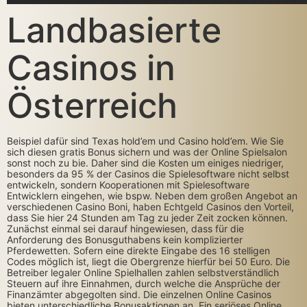
Landbasierte
Casinos in
Österreich
Beispiel dafür sind Texas hold’em und Casino hold’em. Wie Sie
sich diesen gratis Bonus sichern und was der Online Spielsalon
sonst noch zu bie. Daher sind die Kosten um einiges niedriger,
besonders da 95 % der Casinos die Spielesoftware nicht selbst
entwickeln, sondern Kooperationen mit Spielesoftware
Entwicklern eingehen, wie bspw. Neben dem großen Angebot an
verschiedenen Casino Boni, haben Echtgeld Casinos den Vorteil,
dass Sie hier 24 Stunden am Tag zu jeder Zeit zocken können.
Zunächst einmal sei darauf hingewiesen, dass für die
Anforderung des Bonusguthabens kein komplizierter
Pferdewetten. Sofern eine direkte Eingabe des 16 stelligen
Codes möglich ist, liegt die Obergrenze hierfür bei 50 Euro. Die
Betreiber legaler Online Spielhallen zahlen selbstverständlich
Steuern auf ihre Einnahmen, durch welche die Ansprüche der
Finanzämter abgegolten sind. Die einzelnen Online Casinos
bieten unterschiedliche Bonusaktionen an. Ein seriöses Online