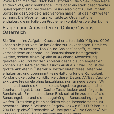
Poker kann man das Glück herausfordern. Die 5 Sekunden Regel
an den Slots, einschränkende Limits oder ein stark beschränktes
Spielangebot sind bei diesem Casino also nicht zu befürchten.
Solltet ihr das Spielgeld also verloren haben, ist das nicht weiter
schlimm. Die Website muss Kontakte zu Organisationen
enthalten, die im Falle von Problemen kontaktiert werden können.
Fragen und Antworten zu Online Casinos
Österreich
Sie führen eine Aufgabe X aus und erhalten dafür Y Spins. 000€
können Sie jetzt vom Online Casino zurückverlangen. Damit es
ein Portal zu unseren „Top Online Casinos” schafft, müssen
verschiedene Angebote und Bonusaktionen bereitgestellt
werden, sodass einem Spieler ausreichend Abwechslung
geboten wird und wir den Anbieter deshalb auch empfehlen
können. Der Betreiber, die Casinos Austria AG war und ist der
größte Anbieter in Österreich. Betfair bietet diese Daten wie
erhalten an, und übernimmt keineHaftung für die Richtigkeit,
Vollständigkeit oder Pünktlichkeit dieser Daten. 777Bay Casino –
Exklusive Freispiele ohne Einzahlung, nur für neue Spieler. Wir
sehen und auch die Casino Bonus Angebote genau an. Ist es
überhaupt legal. Unsere Casino Tests decken auch folgende
Bereiche ab. Einen besonderen Blick solltet ihr zudem auf die
Bonusangebote und die dazugehörigen Bonusbedingungen
werfen. Trotzdem gibt es natürlich einige Besonderheiten zu
beachten. Ohne 5 Sekunden Regel:Quickwin 500 EUR Bonus +
200 Freispiele
Tischspiele
Jackpots
Live Casino
Mit
Curacao Lizenz
Nervenkitzel par excellence.