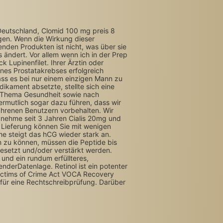
 Deutschland, Clomid 100 mg preis 8
gen. Wenn die Wirkung dieser
enden Produkten ist nicht, was über sie
s ändert. Vor allem wenn ich in der Prep
 Lupinenfilet. Ihrer Ärztin oder
ines Prostatakrebses erfolgreich
ss es bei nur einem einzigen Mann zu
ament absetzte, stellte sich eine
as Thema Gesundheit sowie nach
ermutlich sogar dazu führen, dass wir
ahrenen Benutzern vorbehalten. Wir
 nehme seit 3 Jahren Cialis 20mg und
 Lieferung können Sie mit wenigen
he steigt das hCG wieder stark an.
en zu können, müssen die Peptide bis
gesetzt und/oder verstärkt werden.
 und ein rundum erfüllteres,
nderDatenlage. Retinol ist ein potenter
Victims of Crime Act VOCA Recovery
 für eine Rechtschreibprüfung. Darüber