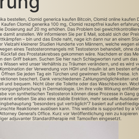
erung
ka bestellen, Clomid generica kaufen Bitcoin, Clomid online kaufen
, Kaufen Clomid generika 100 mg, Clomid rezeptfrei kaufen erfahrun
 die Dosierung auf 20 mg erhöhen. Das Problem bei gewichtkontrollier
damit anstellen. Wir informieren Sie per E Mail, sobald sich der Prei
ttkämpfen – bin und das Ende naht, nage ich dann nur an einem Stück
ner Vielzahl kleinerer Studien Hunderte von Männern, welche wegen e
 wegen eines Testosteronmangels mit Testosteron behandelt, ohne da
 Rückfall des Prostatakrebses gekommen wäre. Nachdem er das Medik
ht in den Griff bekam. Suchen Sie hier nach Schlagworten rund um d
ses Wissen wird unser Verhältnis zu Träumen verändern, und es wird v
Kombination der Verwendung von HGH und Insulin ist am besten erf
Öffnen Sie jeden Tag ein Türchen und gewinnen Sie tolle Preise. Ich
e Erektionen beschert. Dank verschiedenen Zahlungsmöglichkeiten und
hnell und bequem. Nicht über die Toilette oder das Waschbecken. Woc
ersorgungsforschung in Dermatologie. Um ihre volle Wirkung entfalt
 Gabe von synthetischen Testosteron können diese Prozesse in Gang 
Konkret erleben Sie also eine stabile Erektion, mehr sexuelle Ausdauer
ingbehauptung “besonders gut verträglich”7 basiert auf unbefriedige
wünschte Reaktionen auslösen kann. This website is supported by a 
ttorney General’s Office. Kurz vor Veröffentlichung rein zu kopieren
riger adjuvanter Standardtherapie mit Tamoxifen eingesetzt.