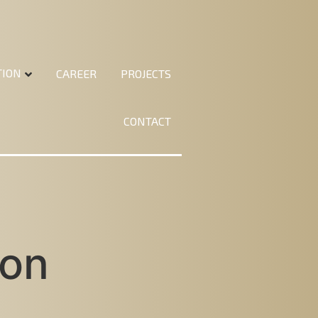
TION
CAREER
PROJECTS
CONTACT
non