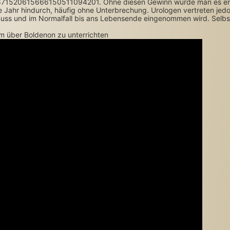
871520615666150511094201. Ohne diesen Gewinn würde man es erst 
Jahr hindurch, häufig ohne Unterbrechung. Urologen vertreten jedo
ss und im Normalfall bis ans Lebensende eingenommen wird. Selbs