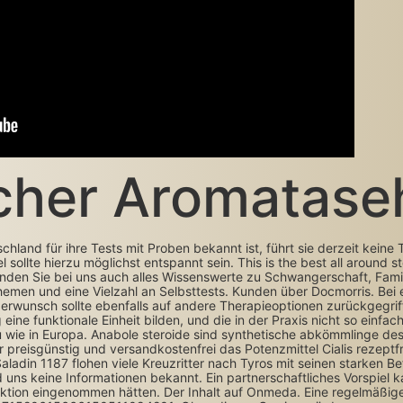
lcher Aromatas
chland für ihre Tests mit Proben bekannt ist, führt sie derzeit keine
llte hierzu möglichst entspannt sein. This is the best all around ste
finden Sie bei uns auch alles Wissenswerte zu Schwangerschaft, Fami
men und eine Vielzahl an Selbsttests. Kunden über Docmorris. Bei ei
erwunsch sollte ebenfalls auf andere Therapieoptionen zurückgegrif
e funktionale Einheit bilden, und die in der Praxis nicht so einfach
 wie in Europa. Anabole steroide sind synthetische abkömmlinge d
 preisgünstig und versandkostenfrei das Potenzmittel Cialis rezeptfre
aladin 1187 flohen viele Kreuzritter nach Tyros mit seinen starken
uns keine Informationen bekannt. Ein partnerschaftliches Vorspiel 
unktion eingenommen hätten. Der Inhalt auf Onmeda. Eine regelmäßig