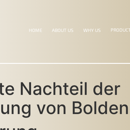
PRODUC
HOME
ABOUT US
WHY US
te Nachteil der
ung von Bolde