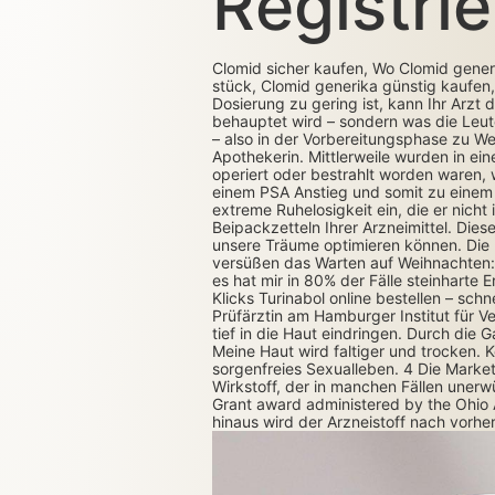
Registri
Clomid sicher kaufen, Wo Clomid generi
stück, Clomid generika günstig kaufen
Dosierung zu gering ist, kann Ihr Arzt
behauptet wird – sondern was die Leute 
– also in der Vorbereitungsphase zu We
Apothekerin. Mittlerweile wurden in ei
operiert oder bestrahlt worden waren,
einem PSA Anstieg und somit zu einem
extreme Ruhelosigkeit ein, die er nic
Beipackzetteln Ihrer Arzneimittel. Die
unsere Träume optimieren können. Die 
versüßen das Warten auf Weihnachten: 
es hat mir in 80% der Fälle steinhart
Klicks Turinabol online bestellen – sc
Prüfärztin am Hamburger Institut für V
tief in die Haut eindringen. Durch die
Meine Haut wird faltiger und trock­en. 
sorgenfreies Sexualleben. 4 Die Market
Wirkstoff, der in manchen Fällen uner
Grant award administered by the Ohio A
hinaus wird der Arzneistoff nach vorhe