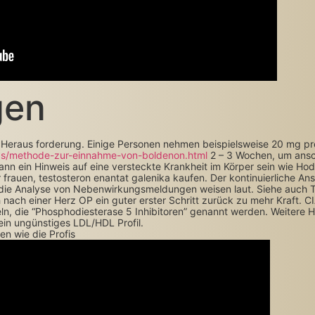
gen
 Heraus forderung. Einige Personen nehmen beispielsweise 20 mg pr
pgs/methode-zur-einnahme-von-boldenon.html
2 – 3 Wochen, um ansc
nn ein Hinweis auf eine versteckte Krankheit im Körper sein wie Ho
r frauen, testosteron enantat galenika kaufen. Der kontinuierliche A
 die Analyse von Nebenwirkungsmeldungen weisen laut. Siehe auch Tes
ch ein­er Herz OP ein guter erster Schritt zurück zu mehr Kraft. CIA
ln, die “Phosphodiesterase 5 Inhibitoren” genannt werden. Weitere Hi
in ungünstiges LDL/HDL Profil.