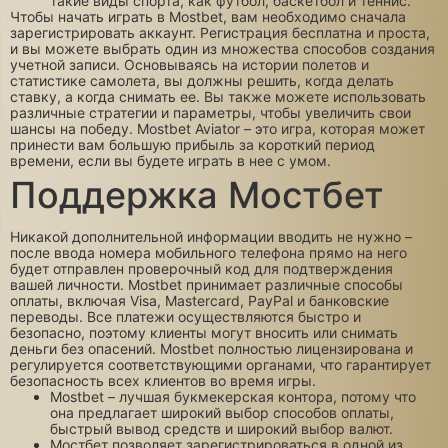
такие виды спорта, как футбол, баскетбол и теннис.
Чтобы начать играть в Mostbet, вам необходимо сначала
зарегистрировать аккаунт. Регистрация бесплатна и проста,
и вы можете выбрать один из множества способов создания
учетной записи. Основываясь на истории полетов и
статистике самолета, вы должны решить, когда делать
ставку, а когда снимать ее. Вы также можете использовать
различные стратегии и параметры, чтобы увеличить свои
шансы на победу. Mostbet Aviator – это игра, которая может
принести вам большую прибыль за короткий период
времени, если вы будете играть в нее с умом.
Поддержка Мостбет
Никакой дополнительной информации вводить не нужно –
после ввода номера мобильного телефона прямо на него
будет отправлен проверочный код для подтверждения
вашей личности. Mostbet принимает различные способы
оплаты, включая Visa, Mastercard, PayPal и банковские
переводы. Все платежи осуществляются быстро и
безопасно, поэтому клиенты могут вносить или снимать
деньги без опасений. Mostbet полностью лицензирована и
регулируется соответствующими органами, что гарантирует
безопасность всех клиентов во время игры.
Mostbet – лучшая букмекерская контора, потому что
она предлагает широкий выбор способов оплаты,
быстрый вывод средств и широкий выбор валют.
Мостбет позволяет зарегистрироваться в одной из