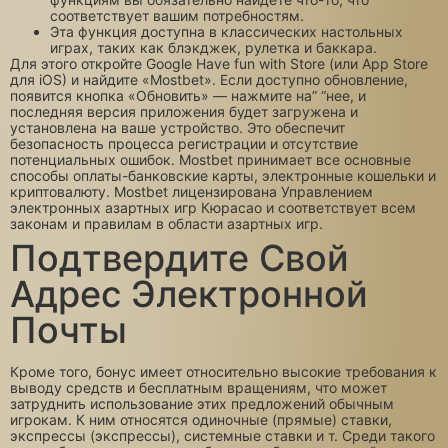
соответствует вашим потребностям.
Эта функция доступна в классических настольных
играх, таких как блэкджек, рулетка и баккара.
Для этого откройте Google Have fun with Store (или App Store
для iOS) и найдите «Mostbet». Если доступно обновление,
появится кнопка «Обновить» — нажмите на” “нее, и
последняя версия приложения будет загружена и
установлена ​​на ваше устройство. Это обеспечит
безопасность процесса регистрации и отсутствие
потенциальных ошибок. Mostbet принимает все основные
способы оплаты-банковские карты, электронные кошельки и
криптовалюту. Mostbet лицензирована Управлением
электронных азартных игр Кюрасао и соответствует всем
законам и правилам в области азартных игр.
Подтвердите Свой
Адрес Электронной
Почты
Кроме того, бонус имеет относительно высокие требования к
выводу средств и бесплатным вращениям, что может
затруднить использование этих предложений обычным
игрокам. К ним относятся одиночные (прямые) ставки,
экспрессы (экспрессы), системные ставки и т. Среди такого