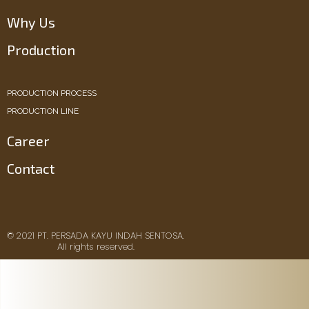
Why Us
Production
PRODUCTION PROCESS
PRODUCTION LINE
Career
Contact
© 2021 PT. PERSADA KAYU INDAH SENTOSA.
All rights reserved.