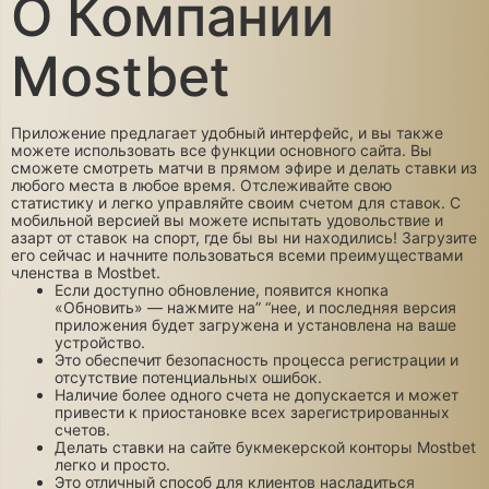
О Компании
Mostbet
Приложение предлагает удобный интерфейс, и вы также
можете использовать все функции основного сайта. Вы
сможете смотреть матчи в прямом эфире и делать ставки из
любого места в любое время. Отслеживайте свою
статистику и легко управляйте своим счетом для ставок. С
мобильной версией вы можете испытать удовольствие и
азарт от ставок на спорт, где бы вы ни находились! Загрузите
его сейчас и начните пользоваться всеми преимуществами
членства в Mostbet.
Если доступно обновление, появится кнопка
«Обновить» — нажмите на” “нее, и последняя версия
приложения будет загружена и установлена ​​на ваше
устройство.
Это обеспечит безопасность процесса регистрации и
отсутствие потенциальных ошибок.
Наличие более одного счета не допускается и может
привести к приостановке всех зарегистрированных
счетов.
Делать ставки на сайте букмекерской конторы Mostbet
легко и просто.
Это отличный способ для клиентов насладиться