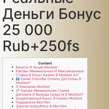
Деньги Бонус
25 000
Rub+250fs
Content
Бонусы И Акции Mostbet
Каковы Минимальные И Максимальные
Ставки В Играх Казино В Mostbet Az?
Какие Способы Оплаты Доступны В
Mostbet?
О Компании Mostbet
Какова Минимальная Сумма
Депозита И Вывода Средств В Mostbet?
Бездепозитный Бонус В Казино Mostbet
Поддержка Мостбет
Зарегистрируйтесь В Мостбет