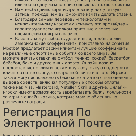
или через одну из многочисленных платежных систем.
Вам необходимо зарегистрировать у них учетную
запись, прежде чем вы сможете начать делать ставки.
Благодаря самым передовым технологиям и
исключительному игровому контенту эти провайдеры
гарантируют всем игрокам приятные и полезные
впечатления от игры в казино.
Клиенты могут выбрать десятичные, дробные или
американские коэффициенты при ставках на события.
Mostbet предлагает своим клиентам лучшие коэффициенты
на различные спортивные события со всего мира. Вы
можете делать ставки на футбол, теннис, хоккей, баскетбол,
бейсбол, бокс и другие виды спорта. Онлайн-казино
предоставляет своим игрокам круглосуточную поддержку
клиентов по телефону, электронной почте и в чате. Игроки
также могут использовать безопасные методы пополнения и
вывода средств, включая популярные способы оплаты,
такие как Visa, Mastercard, Neteller, Skrill и другие. Онлайн-
игроки имеют возможность зарабатывать баллы лояльности
за игры в онлайн-казино, которые можно обменять на
различные награды.
Регистрация По
Электронной Почте
Как только эти данные будут проверены, вы сможете