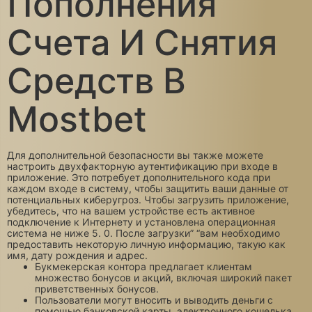
Пополнения
Счета И Снятия
Средств В
Mostbet
Для дополнительной безопасности вы также можете
настроить двухфакторную аутентификацию при входе в
приложение. Это потребует дополнительного кода при
каждом входе в систему, чтобы защитить ваши данные от
потенциальных киберугроз. Чтобы загрузить приложение,
убедитесь, что на вашем устройстве есть активное
подключение к Интернету и установлена ​​операционная
система не ниже 5. 0. После загрузки” “вам необходимо
предоставить некоторую личную информацию, такую ​​​​как
имя, дату рождения и адрес.
Букмекерская контора предлагает клиентам
множество бонусов и акций, включая широкий пакет
приветственных бонусов.
Пользователи могут вносить и выводить деньги с
помощью банковской карты, электронного кошелька