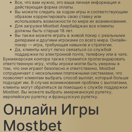
Все, что вам нужно, это ваша личная информация и
действующая форма оплаты.
Вы можете следить за ходом игры и соответствующим
образом корректировать свою ставку или
использовать возможности по мере их возникновения.
Для загрузки Mostbet Азербайджан все клиенты
должны быть старше 18 лет.
Вы также можете играть в живой покер с реальными
дилерами и другими игроками со всего мира. Онлайн-
покер — игра, требующая навыков и стратегии.
Да, клиенты могут легко связаться со службой
поддержки по электронной почте, телефону или в чате.
Букмекерская контора также стремится пропагандировать
ответственную игру, чтобы игроки могли быть уверены в
том, что они играют безопасно и ответственно. Mostbet
сотрудничает с несколькими платежными системами, что
позволяет клиентам выбрать способ выплат, который больше
подходит им. В случае возникновения проблем с выплатами,
клиенты могут обратиться за помощью к службе поддержки
Mostbet. Вы можете выбрать американскую рулетку,
европейскую рулетку и французскую рулетку.
Онлайн Игры
Mostbet