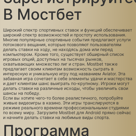
В Мостбет
Широкий спектр спортивных ставок и функций обеспечивает
широкий спектр возможностей и простоту использования.
Многие популярные спортивные события предлагают услуги
потокового вещания, которые позволяют пользователям
делать ставки на ходу, не находясь дома или перед
компьютером. Кроме того, существует обширный список
игровых опций, доступных на тысячах рынков,
охватывающих множество лиг и стран. Mostbet также
предлагает своим клиентам возможность сыграть в
интересную и уникальную игру под названием Aviator. Эта
забавная игра сочетает в себе элементы удачи и мастерства
и дает клиентам шанс выиграть по-крупному. Игроки могут
делать ставки на различные исходы, чтобы увеличить свои
шансы на победу.
Если вы хотите чего-то более реалистичного, попробуйте
живые видеоигры в казино. Эти игры транслируются в
режиме реального времени профессиональными студиями
по всему миру. Загрузите Mostbet для Android прямо сейчас
и начните делать ставки на любимые виды спорта.
Программа