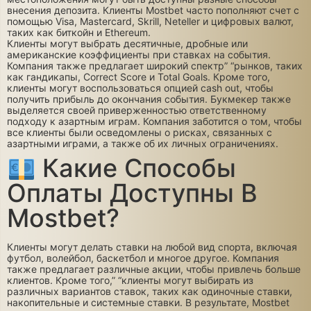
внесения депозита. Клиенты Mostbet часто пополняют счет с
помощью Visa, Mastercard, Skrill, Neteller и цифровых валют,
таких как биткойн и Ethereum.
Клиенты могут выбрать десятичные, дробные или
американские коэффициенты при ставках на события.
Компания также предлагает широкий спектр” “рынков, таких
как гандикапы, Correct Score и Total Goals. Кроме того,
клиенты могут воспользоваться опцией cash out, чтобы
получить прибыль до окончания события. Букмекер также
выделяется своей приверженностью ответственному
подходу к азартным играм. Компания заботится о том, чтобы
все клиенты были осведомлены о рисках, связанных с
азартными играми, а также об их личных ограничениях.
Какие Способы
Оплаты Доступны В
Mostbet?
Клиенты могут делать ставки на любой вид спорта, включая
футбол, волейбол, баскетбол и многое другое. Компания
также предлагает различные акции, чтобы привлечь больше
клиентов. Кроме того,” “клиенты могут выбирать из
различных вариантов ставок, таких как одиночные ставки,
накопительные и системные ставки. В результате, Mostbet