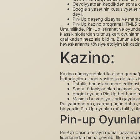
Qeydiyyatdan keçdikdən sonra oy
Google siyasətinin xüsusiyyətlə
deyil.
Pin-Up qəşəng dizayna və maraql
Pin-Up kazino proqramı HTML5 te
Ümumilikdə, Pin-Up istirahət və oyunda
klassik slotlardan tutmuş kart oyunların
qrafikadan həzz ala bildim. Bununla 
həvəskarlarına tövsiyə etdiyim bir kazi
Kazino:
Kazino nümayəndələri ilə əlaqə qurmağı
İstifadəçilər e-poçt vasitəsilə dəstək x
Üstəlik, bonusların mərc edilməsi 
Sonra, ödənişlər olan bölməni seç
Həqiqi oyunçu Pin Up bet haqqın
Maşının bu versiyası adi qaydalar 
Pul yatırmaq və çıxarmaq üçün daha çox
bir yerdir. Pin-Up oyunları müxtəlifliyi 
Pin-up Oyunlar
Pin-Up Casino onlayn qumar bazarında cə
liderlərindən birinə çevrilib. İlk növbə