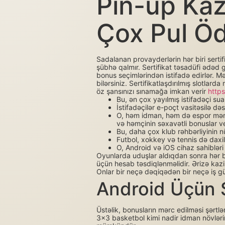
Pin-up Kaz
Çox Pul Öd
Sadalanan provayderlərin hər biri serti
şübhə qalmır. Sertifikat təsadüfi ədəd g
bonus seçimlərindən istifadə edirlər. Mə
bilərsiniz. Sertifikatlaşdırılmış slotla
öz şansınızı sınamağa imkan verir
http
Bu, ən çox yayılmış istifadəçi sual
İstifadəçilər e-poçt vasitəsilə də
O, həm idman, həm də espor mərclə
və həmçinin səxavətli bonuslar ve
Bu, daha çox klub rəhbərliyinin nü
Futbol, xokkey və tennis də daxil 
O, Android və iOS cihaz sahibləri t
Oyunlarda uduşlar aldıqdan sonra hər 
üçün hesab təsdiqlənməlidir. Ərizə kazin
Onlar bir neçə dəqiqədən bir neçə iş gü
Android Üçün S
Üstəlik, bonusların mərc edilməsi şərtlər
3×3 basketbol kimi nadir idman növlər