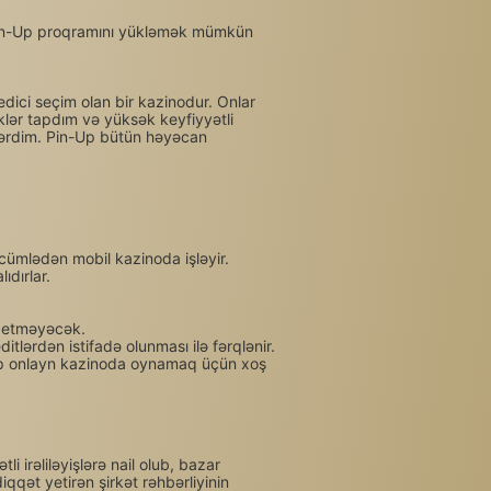
 Pin-Up proqramını yükləmək mümkün
dici seçim olan bir kazinodur. Onlar
iklər tapdım və yüksək keyfiyyətli
tərdim. Pin-Up bütün həyəcan
cümlədən mobil kazinoda işləyir.
ıdırlar.
l etməyəcək.
itlərdən istifadə olunması ilə fərqlənir.
n-Up onlayn kazinoda oynamaq üçün xoş
 irəliləyişlərə nail olub, bazar
qqət yetirən şirkət rəhbərliyinin