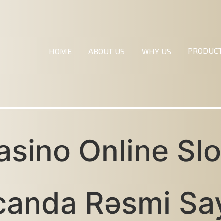
PRODUC
HOME
ABOUT US
WHY US
asino Online Slo
canda Rəsmi Sa