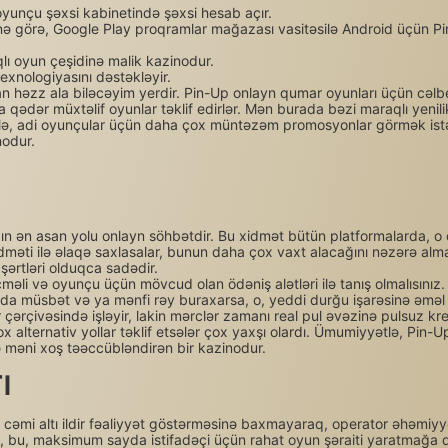
unçu şəxsi kabinetində şəxsi hesab açır.
rinə görə, Google Play proqramlar mağazası vasitəsilə Android üçün
ı oyun çeşidinə malik kazinodur.
xnologiyasını dəstəkləyir.
n həzz ala biləcəyim yerdir. Pin-Up onlayn qumar oyunları üçün cəlbe
a qədər müxtəlif oyunlar təklif edirlər. Mən burada bəzi maraqlı yenil
belə, adi oyunçular üçün daha çox müntəzəm promosyonlar görmək is
nodur.
n ən asan yolu onlayn söhbətdir. Bu xidmət bütün platformalarda, o 
idməti ilə əlaqə saxlasalar, bunun daha çox vaxt alacağını nəzərə almal
şərtləri olduqca sadədir.
məli və oyunçu üçün mövcud olan ödəniş alətləri ilə tanış olmalısınız.
da müsbət və ya mənfi rəy buraxarsa, o, yeddi durğu işarəsinə əmə
çərçivəsində işləyir, lakin mərclər zamanı real pul əvəzinə pulsuz kred
 alternativ yollar təklif etsələr çox yaxşı olardı. Ümumiyyətlə, Pi
ilə məni xoş təəccübləndirən bir kazinodur.
ı
mi altı ildir fəaliyyət göstərməsinə baxmayaraq, operator əhəmiyyətli
də, bu, maksimum sayda istifadəçi üçün rahat oyun şəraiti yaratmağa di