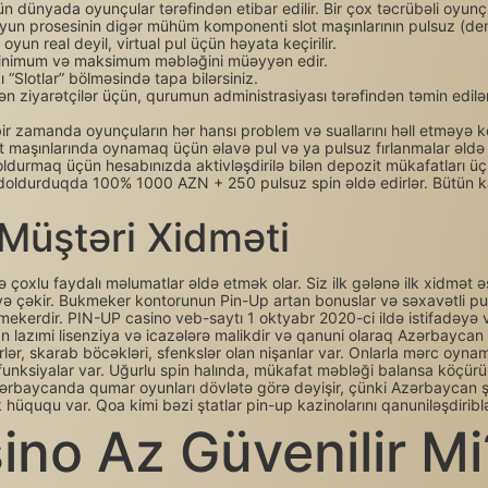
ün dünyada oyunçular tərəfindən etibar edilir. Bir çox təcrübəli oyun
un prosesinin digər mühüm komponenti slot maşınlarının pulsuz (dem
oyun real deyil, virtual pul üçün həyata keçirilir.
minimum və maksimum məbləğini müəyyən edir.
ı “Slotlar” bölməsində tapa bilərsiniz.
n ziyarətçilər üçün, qurumun administrasiyası tərəfindən təmin edilə
bir zamanda oyunçuların hər hansı problem və suallarını həll etməyə 
maşınlarında oynamaq üçün əlavə pul və ya pulsuz fırlanmalar əldə e
doldurmaq üçün hesabınızda aktivləşdirilə bilən depozit mükafatları üç
ldurduqda 100% 1000 AZN + 250 pulsuz spin əldə edirlər. Bütün kaz
Müştəri Xidməti
lə çoxlu faydalı məlumatlar əldə etmək olar. Siz ilk gələnə ilk xidmət ə
ə çəkir. Bukmeker kontorunun Pin-Up artan bonuslar və səxavətli pul
ekerdir. PIN-UP casino veb-saytı 1 oktyabr 2020-ci ildə istifadəyə 
 lazımi lisenziya və icazələrə malikdir və qanuni olaraq Azərbaycan ə
rlər, skarab böcəkləri, sfenkslər olan nişanlar var. Onlarla mərc oyna
 funksiyalar var. Uğurlu spin halında, mükafat məbləği balansa köçür
Azərbaycanda qumar oyunları dövlətə görə dəyişir, çünki Azərbaycan şta
hüququ var. Qoa kimi bəzi ştatlar pin-up kazinolarını qanuniləşdiriblə
ino Az Güvenilir Mi