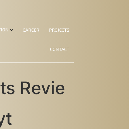
TION
CAREER
PROJECTS
CONTACT
ts Revie
yt