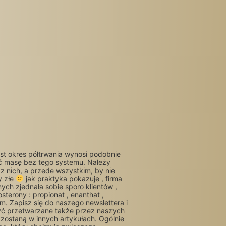
 okres półtrwania wynosi podobnie
ać masę bez tego systemu. Należy
z nich, a przede wszystkim, by nie
y złe
jak praktyka pokazuje , firma
nych zjednała sobie sporo klientów ,
terony : propionat , enanthat ,
em. Zapisz się do naszego newslettera i
yć przetwarzane także przez naszych
ostaną w innych artykułach. Ogólnie