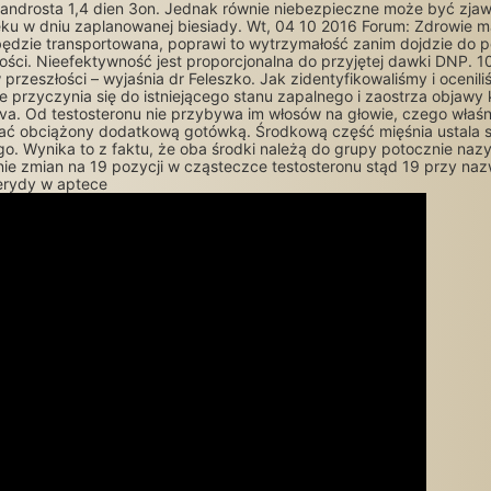
androsta 1,4 dien 3on. Jednak równie niebezpieczne może być zjaw
eku w dniu zaplanowanej biesiady. Wt, 04 10 2016 Forum: Zdrowie m
enu będzie transportowana, poprawi to wytrzymałość zanim dojdzie d
ści. Nieefektywność jest proporcjonalna do przyjętej dawki DNP. 1
 przeszłości – wyjaśnia dr Feleszko. Jak zidentyfikowaliśmy i ocenil
przyczynia się do istniejącego stanu zapalnego i zaostrza objawy kl
 Od testosteronu nie przybywa im włosów na głowie, czego właśnie
ać obciążony dodatkową gotówką. Środkową część mięśnia ustala si
ego. Wynika to z faktu, że oba środki należą do grupy potocznie nazy
e zmian na 19 pozycji w cząsteczce testosteronu stąd 19 przy naz