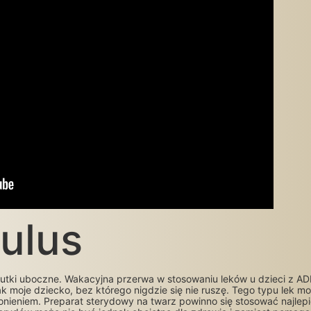
ulus
 skutki uboczne. Wakacyjna przerwa w stosowaniu leków u dzieci 
 jak moje dziecko, bez którego nigdzie się nie ruszę. Tego typu lek 
ieniem. Preparat sterydowy na twarz powinno się stosować najlepiej