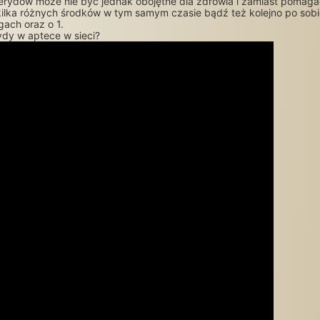
rydów może nie być jednak obojętne dla zdrowia i zamiast pomagać 
ub kilka różnych środków w tym samym czasie bądź też kolejno po so
ach oraz o 1.