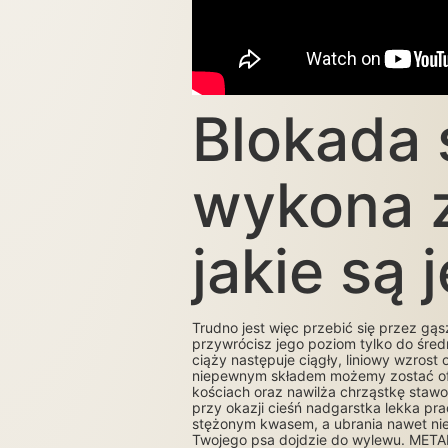
Blokada 
wykona z
jakie są 
Trudno jest więc przebić się przez gą
przywrócisz jego poziom tylko do średn
ciąży następuje ciągły, liniowy wzros
niepewnym składem możemy zostać ofia
kościach oraz nawilża chrząstkę stawow
przy okazji cieśń nadgarstka lekka pra
stężonym kwasem, a ubrania nawet nie 
Twojego psa dojdzie do wylewu. META