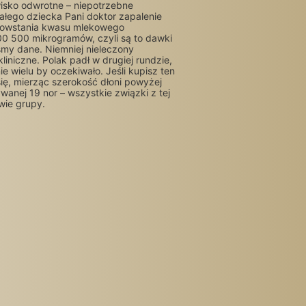
isko odwrotne – niepotrzebne
ałego dziecka Pani doktor zapalenie
o powstania kwasu mlekowego
00 500 mikrogramów, czyli są to dawki
iśmy dane. Niemniej nieleczony
iniczne. Polak padł w drugiej rundzie,
 wielu by oczekiwało. Jeśli kupisz ten
ę, mierząc szerokość dłoni powyżej
wanej 19 nor – wszystkie związki z tej
wie grupy.