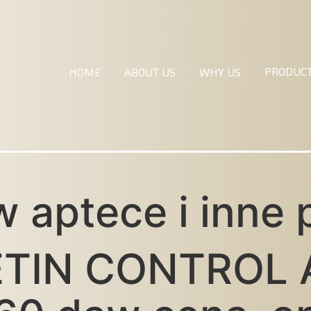
PRODUC
HOME
ABOUT US
WHY US
w aptece i inne
IN CONTROL A