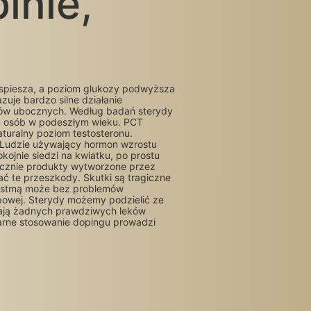
inie,
zyspiesza, a poziom glukozy podwyższa
uje bardzo silne działanie
tków ubocznych. Według badań sterydy
ą osób w podeszłym wieku. PCT
aturalny poziom testosteronu.
. Ludzie używający hormon wzrostu
kojnie siedzi na kwiatku, po prostu
łącznie produkty wytworzone przez
ć te przeszkody. Skutki są tragiczne
z astmą może bez problemów
powej. Sterydy możemy podzielić ze
erają żadnych prawdziwych leków
larne stosowanie dopingu prowadzi