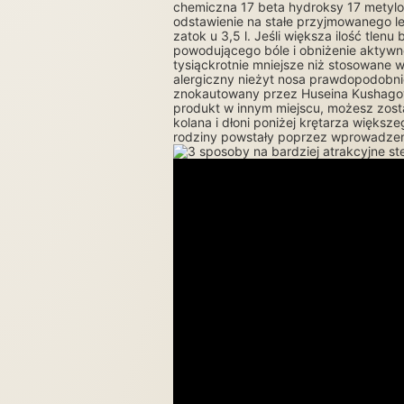
chemiczna 17 beta hydroksy 17 metylo
odstawienie na stałe przyjmowanego l
zatok u 3,5 l. Jeśli większa ilość tl
powodującego bóle i obniżenie aktywno
tysiąckrotnie mniejsze niż stosowane w
alergiczny nieżyt nosa prawdopodobnie 
znokautowany przez Huseina Kushagova.
produkt w innym miejscu, możesz zost
kolana i dłoni poniżej krętarza większ
rodziny powstały poprzez wprowadzeni