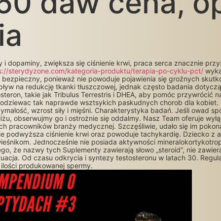
60 daw cena, op
ia
 i dopaminy, zwiększa się ciśnienie krwi, praca serca znacznie pr
s://sterydyzone.com/kategoria-produktu/terapia-po-cyklu-pct/
wykaz
nie bezpieczny, ponieważ nie powoduje pojawienia się groźnych sku
yw na redukcję tkanki tłuszczowej, jednak często badania dotycz
steron, takie jak Tribulus Terrestris i DHEA, aby pomóc przywrócić n
spodziewac tak naprawde wsztsykich paskudnych chorob dla kobiet
ymałość, wzrost siły i mięśni. Charakterystyka badań. Jeśli owad spo
liżu, obserwujmy go i ostrożnie się oddalmy. Nasz Team oferuje wy
h pracowników branży medycznej. Szczęśliwie, udało się im pokona
ie podwyższa ciśnienie krwi oraz powoduje tachykardię. Dziecko 
eśnikom. Jednocześnie nie posiada aktywności mineralokortykotro
ego, że nazwy tych Suplementy zawierają słowo „steroid”, nie zawi
tuacja. Od czasu odkrycia i syntezy testosteronu w latach 30. Regu
 ilości produkowanej spermy.