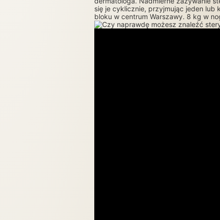
dermatologa. Nadmierne zażywanie ste
się je cyklicznie, przyjmując jeden l
bloku w centrum Warszawy. 8 kg w nog