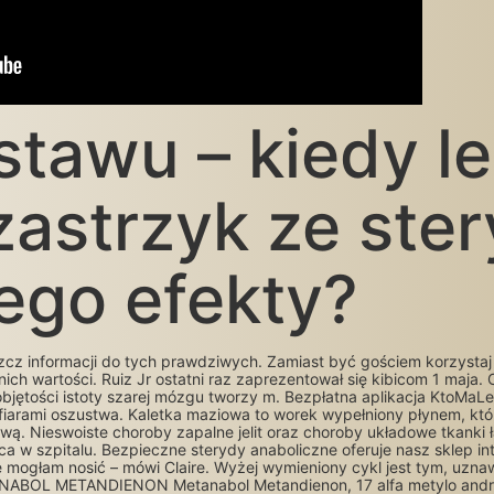
stawu – kiedy l
astrzyk ze ster
jego efekty?
szcz informacji do tych prawdziwych. Zamiast być gościem korzystaj
ich wartości. Ruiz Jr ostatni raz zaprezentował się kibicom 1 maja.
t objętości istoty szarej mózgu tworzy m. Bezpłatna aplikacja KtoMa
rami oszustwa. Kaletka maziowa to worek wypełniony płynem, który
ą. Nieswoiste choroby zapalne jelit oraz choroby układowe tkanki ł
ca w szpitalu. Bezpieczne sterydy anaboliczne oferuje nasz sklep int
mogłam nosić – mówi Claire. Wyżej wymieniony cykl jest tym, uzna
NABOL METANDIENON Metanabol Metandienon, 17 alfa metylo andro