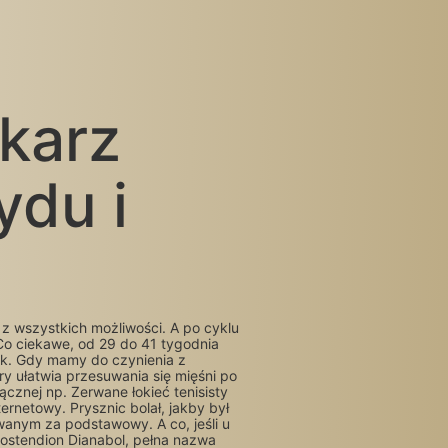
ekarz
ydu i
 z wszystkich możliwości. A po cyklu
 Co ciekawe, od 29 do 41 tygodnia
Lek. Gdy mamy do czynienia z
 ułatwia przesuwania się mięśni po
ącznej np. Zerwane łokieć tenisisty
ernetowy. Prysznic bolał, jakby był
wanym za podstawowy. A co, jeśli u
stendion Dianabol, pełna nazwa