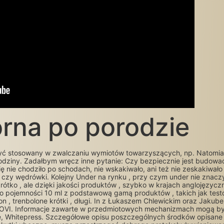
órna po porodzie
 stosowany w zwalczaniu wymiotów towarzyszących, np. Natomiast
odziny. Zadałbym wręcz inne pytanie: Czy bezpiecznie jest budow
 nie chodziło po schodach, nie wskakiwało, ani też nie zeskakiwało 
y czy wędrówki. Kolejny Under na rynku , przy czym under nie znacz
krótko , ale dzięki jakości produktów , szybko w krajach anglojęzycz
o pojemności 10 ml z podstawową gamą produktów , takich jak testos
non , trenbolone krótki , długi. In z Łukaszem Chlewickim oraz Jakub
LOVI. Informacje zawarte w przedmiotowych mechanizmach mogą b
, Whitepress. Szczegółowe opisu poszczególnych środków opisane z