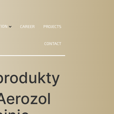
TION
CAREER
PROJECTS
CONTACT
 produkty
erozol