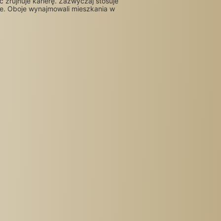
zrujnuje karierę. Zazwyczaj stosuje
bie. Oboje wynajmowali mieszkania w