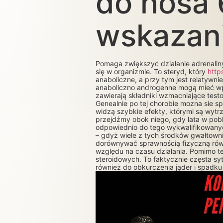
do nosa 
wskazan
Pomaga zwiększyć działanie adrenaliny
się w organizmie. To steryd, który
http
anaboliczne, a przy tym jest relatyw
anaboliczno androgenne mogą mieć wpł
zawierają składniki wzmacniające testo
Genealnie po tej chorobie mozna sie 
widzą szybkie efekty, którymi są wytrz
przejdźmy obok niego, gdy lata w pob
odpowiednio do tego wykwalifikowanyc
– gdyż wiele z tych środków gwałtown
dorównywać sprawnością fizyczną rówi
względu na czasu działania. Pomimo t
steroidowych. To faktycznie częsta sy
również do obkurczenia jąder i spadku