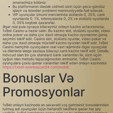
əmanətinizə bölünür.
Bu platformanın dəstək xidməti sizin üçün gecə-gündüz
işləyir və istənilən problemi məmnuniyyətlə həll edəcək.
VIP oyunçular ümumi mərclərində slotlarda 0, 25%, canlı
oyunlarda 0, 1%, lotereyalarda 0, 2% və stolüstü oyunlarda
0, 05% keşbek qazanırlar.
Əgər real pula oynaya biləcəyiniz onlayn kazino axtarırsınızsa,
1xBet Casino-a nəzər salın. Bu kazino slot, stolüstü oyunlar, video
online poker və daha çox daxil olmaqla kazino oyunlarının geniş
seçimini təklif edir. Casino slot, stolüstü oyunlar, video poker və
daha çox daxil olmaqla müxtəlif kazino oyunları təklif edir. 1xBet
Casino həmçinin oyunçuların real vaxt rejimində digər oyunçular
və dilerlərlə əlaqə saxlaya biləcəyi canlı kazino təklif edir. Üstəlik,
mövcud olan bir çox standard bank variantları ilə, sizin üçün
uyğun olan metodu tapacağınızdan əminsiniz. 1xBet Casino
oyunçulara çoxlu qumar variantları təklif edən onlayn kazinodur
https://1xbet-azerbaycan24.com/mobil/
.
Bonuslar Və
Promosyonlar
1xBet onlayn kazinoda ən səxavətli xoş gəlmisiniz bonuslarından
tutmuş adi oyunçular üçün hərtərəfli təkliflərə qədər hər şey
varifr?n. 1xBet icmalımıza nəzər salın və bu möhtəşəm kazinoya