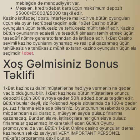
məbləğdə də məhdudiyyət var.
Məsələn, kredit/debet kartı üçün maksimum depozit
$5000/€5000/£5000 təşkil edir.
Kazino istifadəçi dostu interfeysə malikdir və bütün oyunçuları
üçün əla oyun təcrübəsi təqdim edir. 1xBet Casino bütün
oyunçuları üçün təhlükəsiz və təhlükəsiz mühit təklif edir. Kazino
bütün oyunlarının ədalətli və təsadüfi olmasını təmin etmək üçün
təsadüfi nömrə generatorlarından da istifadə edir. 1xBet Casino
sevimli kazino oyunlarını oynamaq və real pul qazanmaq üçün
təhlükəsiz və təhlükəsiz mühit axtaran kazino oyunçuları üçün əla
seçimdir
1xbet
.
Xoş Gəlmisiniz Bonus
Təklifi
1xBet kazinosu daimi müştərilərinə hədiyyə vermənin nə qədər
vacib olduğunu bilir. 1xBet kazinosu bütün müştərilərə onuncu
depoziti üçün 300 avroya qədər 50% added bonus təqdim edir.
Bütün bunlar deyil, siz Poisoned Apple slotlarında da 100-ə qədər
pulsuz fırlanma əldə edə bilərsiniz. Oyunçunun hesabındakı pulun
miqdarından asılı olaraq o, müəyyən sayda pulsuz fırlanma
qazanacaq. Bundan əlavə, iştirakçılara hər gün əlavə pulsuz
fırlanmalar qazanmaq imkanı təklif edən Günün Oyunu
promosyonu da var. Bütün 1xBet Online casino oyunçuları dərhal
kazinonun səkkiz səviyyəli VERY IMPORTANT PERSONEL
mükafat proqramına daxil olurlar.