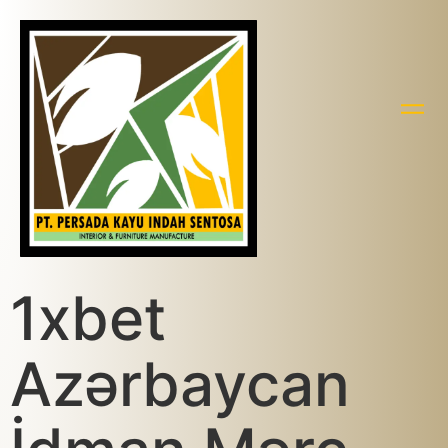
1xbet
Azərbaycan