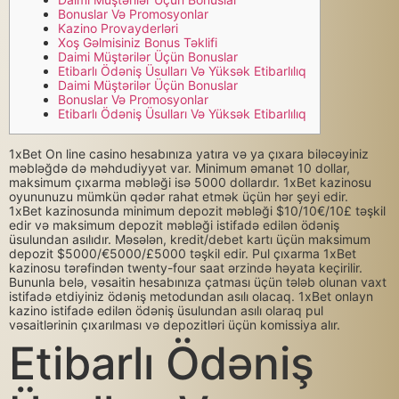
Bonuslar Və Promosyonlar
Kazino Provayderləri
Xoş Gəlmisiniz Bonus Təklifi
Daimi Müştərilər Üçün Bonuslar
Etibarlı Ödəniş Üsulları Və Yüksək Etibarlılıq
Daimi Müştərilər Üçün Bonuslar
Bonuslar Və Promosyonlar
Etibarlı Ödəniş Üsulları Və Yüksək Etibarlılıq
1xBet On line casino hesabınıza yatıra və ya çıxara biləcəyiniz
məbləğdə də məhdudiyyət var. Minimum əmanət 10 dollar,
maksimum çıxarma məbləği isə 5000 dollardır. 1xBet kazinosu
oyununuzu mümkün qədər rahat etmək üçün hər şeyi edir.
1xBet kazinosunda minimum depozit məbləği $10/10€/10£ təşkil
edir və maksimum depozit məbləği istifadə edilən ödəniş
üsulundan asılıdır. Məsələn, kredit/debet kartı üçün maksimum
depozit $5000/€5000/£5000 təşkil edir. Pul çıxarma 1xBet
kazinosu tərəfindən twenty-four saat ərzində həyata keçirilir.
Bununla belə, vəsaitin hesabınıza çatması üçün tələb olunan vaxt
istifadə etdiyiniz ödəniş metodundan asılı olacaq. 1xBet onlayn
kazino istifadə edilən ödəniş üsulundan asılı olaraq pul
vəsaitlərinin çıxarılması və depozitləri üçün komissiya alır.
Etibarlı Ödəniş