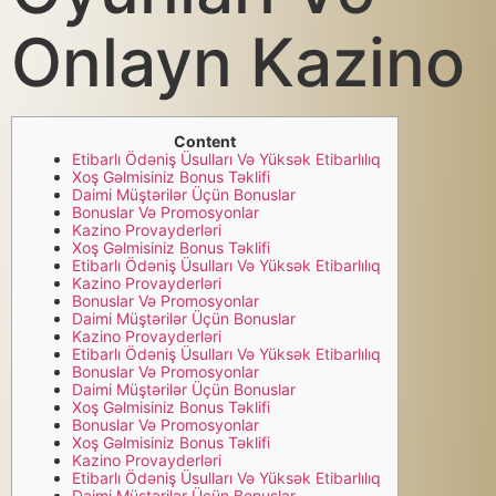
Onlayn Kazino
Content
Etibarlı Ödəniş Üsulları Və Yüksək Etibarlılıq
Xoş Gəlmisiniz Bonus Təklifi
Daimi Müştərilər Üçün Bonuslar
Bonuslar Və Promosyonlar
Kazino Provayderləri
Xoş Gəlmisiniz Bonus Təklifi
Etibarlı Ödəniş Üsulları Və Yüksək Etibarlılıq
Kazino Provayderləri
Bonuslar Və Promosyonlar
Daimi Müştərilər Üçün Bonuslar
Kazino Provayderləri
Etibarlı Ödəniş Üsulları Və Yüksək Etibarlılıq
Bonuslar Və Promosyonlar
Daimi Müştərilər Üçün Bonuslar
Xoş Gəlmisiniz Bonus Təklifi
Bonuslar Və Promosyonlar
Xoş Gəlmisiniz Bonus Təklifi
Kazino Provayderləri
Etibarlı Ödəniş Üsulları Və Yüksək Etibarlılıq
Daimi Müştərilər Üçün Bonuslar