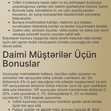
1xBet icmalımıza nəzər salın və bu möhtəşəm kazinoya
qoşulduğunuz zaman sizi nələrin gözlədiyinə özünüz baxın.
Bununla belə, bilməlisiniz ki, nə vaxt qeydiyyatdan
keçsəniz, ən yaxşı bonuslardan bəzilərindən yararlana
biləcəksiniz.
Bunlara kredit/debet kartları, elektron pul kisələri,
əvvəlcədən ödənilmiş kartlar və lender köçürmələri daxildir.
Casino slot, stolüstü oyunlar, video poker və daha çox daxil
olmaqla müxtəlif kazino oyunları təklif edir.
Bukmeker kontoru haqqında daha ətraflı məlumat əldə etmək
üçün sizi saytın mobil versiyasının icmalını oxumağa de uma
dəvət edirik.
Daimi Müştərilər Üçün
Bonuslar
Oyunçular mərhələlərlə irəliləyir, təcrübə xalları qazanır və
sonradan hər səviyyədə daha yüksək cashback alır. Siz
itkilərinizin 5%-ni geri alacağınız mis pillədən başlayırsınız və son
VIP səviyyəsində etdiyiniz bütün mərclər üzrə hər gün cashback
əldə edə bilərsiniz. VIP oyunçular ümumi mərclərində slotlarda 0,
25%, canlı oyunlarda 0, 1%, lotereyalarda 0, 2% və stolüstü
oyunlarda 0, 05% keşbek qazanırlar.
1xBet kazinosu oyununuzu mümkün qədər rahat etmək
üçün hər şeyi edir.
Pulsuz spinlər və əlaqəli matç bonusu hazırda ilk dörd