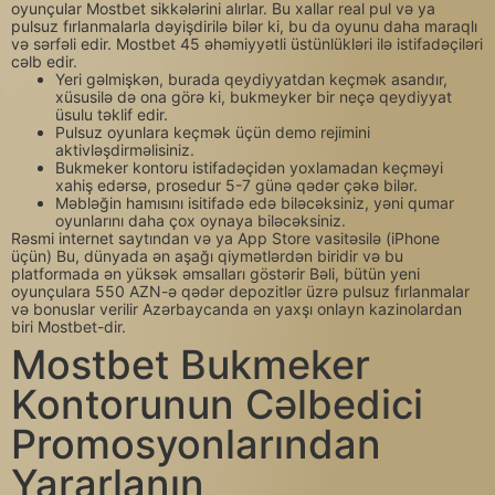
oyunçular Mostbet sikkələrini alırlar. Bu xallar real pul və ya
pulsuz fırlanmalarla dəyişdirilə bilər ki, bu da oyunu daha maraqlı
və sərfəli edir. Mostbet 45 əhəmiyyətli üstünlükləri ilə istifadəçiləri
cəlb edir.
Yeri gəlmişkən, burada qeydiyyatdan keçmək asandır,
xüsusilə də ona görə ki, bukmeyker bir neçə qeydiyyat
üsulu təklif edir.
Pulsuz oyunlara keçmək üçün demo rejimini
aktivləşdirməlisiniz.
Bukmeker kontoru istifadəçidən yoxlamadan keçməyi
xahiş edərsə, prosedur 5-7 günə qədər çəkə bilər.
Məbləğin hamısını isitifadə edə biləcəksiniz, yəni qumar
oyunlarını daha çox oynaya biləcəksiniz.
Rəsmi internet saytından və ya App Store vasitəsilə (iPhone
üçün) Bu, dünyada ən aşağı qiymətlərdən biridir və bu
platformada ən yüksək əmsalları göstərir Bəli, bütün yeni
oyunçulara 550 AZN-ə qədər depozitlər üzrə pulsuz fırlanmalar
və bonuslar verilir Azərbaycanda ən yaxşı onlayn kazinolardan
biri Mostbet-dir.
Mostbet Bukmeker
Kontorunun Cəlbedici
Promosyonlarından
Yararlanın