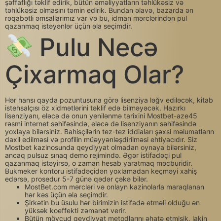
şəffaflığı təklif edirik, bütün əməliyyatların təhlükəsiz və
təhlükəsiz olmasını təmin edirik. Bundan əlavə, bazarda ən
rəqabətli əmsallarımız var və bu, idman mərclərindən pul
qazanmaq istəyənlər üçün əla seçimdir.
Pulu Necə
Çixarmaq Olar?
Hər hansı qayda pozuntusuna görə lisenziya ləğv ediləcək, kitab
istehsalçısı öz xidmətlərini təklif edə bilməyəcək. Hazırkı
lisenziyanı, eləcə də onun yenilənmə tarixini Mostbet-aze45
rəsmi internet səhifəsində, eləcə də lisenziyanın səhifəsində
yoxlaya bilərsiniz. Bahisçilərin tez-tez iddiaları şəxsi məlumatların
daxil edilməsi və profilin müəyyənləşdirilməsi ehtiyacıdır. Siz
Mostbet kazinosunda qeydiyyat olmadan oynaya bilərsiniz,
ancaq pulsuz sınaq demo rejimində. Əgər istifadəçi pul
qazanmaq istəyirsə, o zaman hesab yaratmaq məcburidir.
Bukmeker kontoru istifadəçidən yoxlamadan keçməyi xahiş
edərsə, prosedur 5-7 günə qədər çəkə bilər.
MostBet.com mərcləri və onlayn kazinolarla maraqlanan
hər kəs üçün əla seçimdir.
Şirkətin bu üsulu hər birimizin istifadə etməli olduğu ən
yüksək koeffekti zəmanət verir.
Bütün mövcud qeydiyyat metodlarını əhatə etmişik, lakin