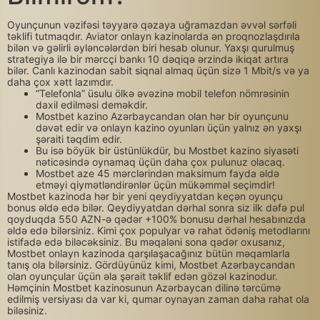
Oyunçunun vəzifəsi təyyarə qəzaya uğramazdan əvvəl sərfəli
təklifi tutmaqdır. Aviator onlayn kazinolarda ən proqnozlaşdırıla
bilən və gəlirli əyləncələrdən biri hesab olunur. Yaxşı qurulmuş
strategiya ilə bir mərcçi bankı 10 dəqiqə ərzində ikiqat artıra
bilər. Canlı kazinodan sabit siqnal almaq üçün sizə 1 Mbit/s və ya
daha çox xətt lazımdır.
“Telefonla” üsulu ölkə əvəzinə mobil telefon nömrəsinin
daxil edilməsi deməkdir.
Mostbet kazino Azərbaycandan olan hər bir oyunçunu
dəvət edir və onlayn kazino oyunları üçün yalnız ən yaxşı
şəraiti təqdim edir.
Bu isə böyük bir üstünlükdür, bu Mostbet kazino siyasəti
nəticəsində oynamaq üçün daha çox pulunuz olacaq.
Mostbet aze 45 mərclərindən maksimum fayda əldə
etməyi qiymətləndirənlər üçün mükəmməl seçimdir!
Mostbet kazinoda hər bir yeni qeydiyyatdan keçən oyunçu
bonus əldə edə bilər. Qeydiyyatdan dərhal sonra siz ilk dəfə pul
qoyduqda 550 AZN-ə qədər +100% bonusu dərhal hesabınızda
əldə edə bilərsiniz. Kimi çox populyar və rahat ödəniş metodlarını
istifadə edə biləcəksiniz. Bu məqaləni sona qədər oxusanız,
Mostbet onlayn kazinoda qarşılaşacağınız bütün məqamlarla
tanış ola bilərsiniz. Gördüyünüz kimi, Mostbet Azərbaycandan
olan oyunçular üçün əla şərait təklif edən gözəl kazinodur.
Həmçinin Mostbet kazinosunun Azərbaycan dilinə tərcümə
edilmiş versiyası da var ki, qumar oynayan zaman daha rahat ola
biləsiniz.