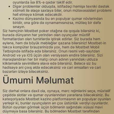
oyunlarda isə 8%-ə qədər təklif edir.
Digər problemlər olduqda, istifadəçi həmişə texniki dəstək
xidməti ilə əlaqə saxlaya bilər, onun mütəxəssisləri problemi
həll etməyə kömək edəcəkdir.
Kazino dünyasında bu ən populyar qumar növlərindən
biridir, ona görə də oynamamısınızsa, mütləq bir dəfə
sınayın.
Siz həmçinin Mostbet poker otağına da qoşula bilərsiniz ki,
burada dünyanın hər yerindən olan oyunçular müxtlif
formatlardan olan turnirlərdə iştirak edirlər. Siz burada həm
əylənə, həm də böyük məbləğlər qazana bilərsiniz! Mostbet-in
təkcə kompüter brauzerinizdə yox, həm də Mostbet Mobil
Tətbiqində istifadə edə bilərsiniz. Onun rəsmi veb-saytdan
Android və ya iOS üçün olan versiyasını endirə bilərsiniz. Sizi
maraqlandıran hər bir matçı onun adının yanındakı ulduza
klikləməklə sevimlilərə əlavə edə bilərsiniz. Beləcə siz bu
hadisəyə ani çıxış əldə edəcəksiniz və cari əmsalları və cari
bazarları izləyə biləcəksiniz.
Ümumi Məlumat
Siz dərhal onlara daxil ola, oynaya, mərc rejimlərini seçə, müxtəlif
çeşiddə slotlar və qumar oyunlarından yararlana biləcəksiniz. Bu
kateqoriyada Mostbet kazino platformasının ən populyar oyunları
yerləşir ki, bunlar oyunçuların ən çox üstünlük verdiyi oyunlardır.
Bütün oyunları görmək üçün bölmənin sağındakı xüsusi mavi
düyməyə basa bilərsiniz. Bu bölmədən Mostbet tərəfindən