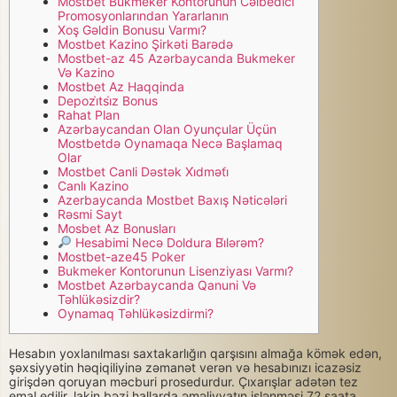
Mostbet Bukmeker Kontorunun Cəlbedici
Promosyonlarından Yararlanın
Xoş Gəldin Bonusu Varmı?
Mostbet Kazino Şirkəti Barədə
Mostbet-az 45 Azərbaycanda Bukmeker
Və Kazino
Mostbet Az Haqqinda
Depozi̇tsi̇z Bonus
Rahat Plan
Azərbaycandan Olan Oyunçular Üçün
Mostbetdə Oynamaqa Necə Başlamaq
Olar
Mostbet Canli Dəstək Xi̇dməti̇
Canlı Kazino
Azerbaycanda Mostbet Baxış Nəticələri
Rəsmi Sayt
Mosbet Az Bonusları
Hesabimi Necə Doldura Bi̇lərəm?
Mostbet-aze45 Poker
Bukmeker Kontorunun Lisenziyası Varmı?
Mostbet Azərbaycanda Qanuni Və
Təhlükəsizdir?
Oynamaq Təhlükəsizdirmi?
Hesabın yoxlanılması saxtakarlığın qarşısını almağa kömək edən,
şəxsiyyətin həqiqiliyinə zəmanət verən və hesabınızı icazəsiz
girişdən qoruyan məcburi prosedurdur. Çıxarışlar adətən tez
emal edilir, lakin bəzi hallarda əməliyyatın işlənməsi 72 saata