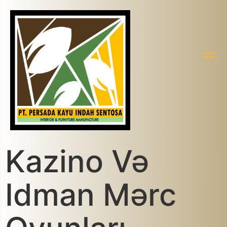
Kazino Və
Idman Mərc