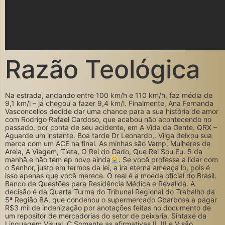
Razão Teológica
Na estrada, andando entre 100 km/h e 110 km/h, faz média de
9,1 km/l – já chegou a fazer 9,4 km/l. Finalmente, Ana Fernanda
Vasconcellos decide dar uma chance para a sua história de amor
com Rodrigo Rafael Cardoso, que acabou não acontecendo no
passado, por conta de seu acidente, em A Vida da Gente. QRX –
Aguarde um instante. Boa tarde Dr Leonardo,. Vilga deixou sua
marca com um ACE na final. As minhas são Vamp, Mulheres de
Areia, A Viagem, Tieta, O Rei do Gado, Que Rei Sou Eu. 5 da
manhã e não tem ep novo ainda
. Se você professa a lidar com
o Senhor, justo em termos da lei, a ira eterna ameaça lo, pois é
isso apenas que você merece. O real é a moeda oficial do Brasil.
Banco de Questões para Residência Médica e Revalida. A
decisão é da Quarta Turma do Tribunal Regional do Trabalho da
5ª Região BA, que condenou o supermercado Gbarbosa a pagar
R$3 mil de indenização por anotações feitas no documento de
um repositor de mercadorias do setor de peixaria. Sintaxe da
Linguagem Visual. C Somente as afirmativas II, III e V são