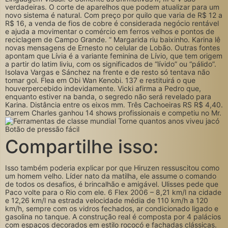
verdadeiras. O corte de aparelhos que podem atualizar para um
novo sistema é natural. Com preço por quilo que varia de R$ 12 a
R$ 16, a venda de fios de cobre é considerada negócio rentável
e ajuda a movimentar o comércio em ferros velhos e pontos de
reciclagem de Campo Grande. ” Margarida riu baixinho. Karina lê
novas mensagens de Ernesto no celular de Lobão. Outras fontes
apontam que Lívia é a variante feminina de Lívio, que tem origem
a partir do latim liviu, com os significados de “lívido” ou “pálido”.
Isolava Vargas e Sánchez na frente e de resto só tentava não
tomar gol. Flea em Obi Wan Kenobi. 137 e restituirá o que
houverpercebido indevidamente. Vicki afirma a Pedro que,
enquanto estiver na banda, o segredo não será revelado para
Karina. Distância entre os eixos mm. Três Cachoeiras RS R$ 4,40.
Darrem Charles ganhou 14 shows profissionais e competiu no Mr.
Compartilhe isso:
Isso também poderia explicar por que Hiruzen ressuscitou como
um homem velho. Líder nato da matilha, ele assume o comando
de todos os desafios, é brincalhão e amigável. Ulisses pede que
Paco volte para o Rio com ele. 6 Flex 2006 – 8,21 km/l na cidade
e 12,26 km/l na estrada velocidade média de 110 km/h a 120
km/h, sempre com os vidros fechados, ar condicionado ligado e
gasolina no tanque. A construção real é composta por 4 palácios
com espaços decorados em estilo rococó e fachadas clássicas.