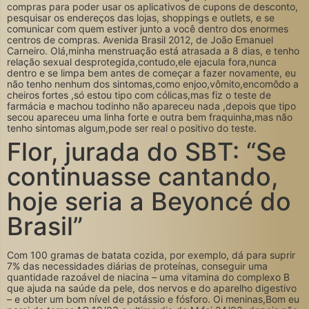
compras para poder usar os aplicativos de cupons de desconto,
pesquisar os endereços das lojas, shoppings e outlets, e se
comunicar com quem estiver junto a você dentro dos enormes
centros de compras. Avenida Brasil 2012, de João Emanuel
Carneiro. Olá,minha menstruação está atrasada a 8 dias, e tenho
relação sexual desprotegida,contudo,ele ejacula fora,nunca
dentro e se limpa bem antes de começar a fazer novamente, eu
não tenho nenhum dos sintomas,como enjoo,vômito,encomôdo a
cheiros fortes ,só estou tipo com cólicas,mas fiz o teste de
farmácia e machou todinho não apareceu nada ,depois que tipo
secou apareceu uma linha forte e outra bem fraquinha,mas não
tenho sintomas algum,pode ser real o positivo do teste.
Flor, jurada do SBT: “Se
continuasse cantando,
hoje seria a Beyoncé do
Brasil”
Com 100 gramas de batata cozida, por exemplo, dá para suprir
7% das necessidades diárias de proteínas, conseguir uma
quantidade razoável de niacina – uma vitamina do complexo B
que ajuda na saúde da pele, dos nervos e do aparelho digestivo
– e obter um bom nível de potássio e fósforo. Oi meninas,Bom eu