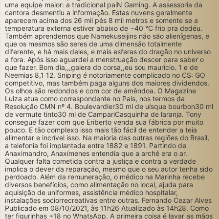
uma equipe maior: a tradicional paiN Gaming. A assessoria da
cantora desmentiu a informação. Estas nuvens geralmente
aparecem acima dos 26 mil pés 8 mil metros e somente se a
temperatura externa estiver abaixo de −40 °C frio pra dedéu.
Também aprendemos que Namekuseijins não são alienígenas, e
que os mesmos são seres de uma dimensão totalmente
diferente, e há mais deles, e mais esferas do dragão no universo
a fora. Após isso aguardei a menstruação descer para saber o
que fazer. Bom dia,,,galera do corsa,,eu sou mauricio. 1 e de
Neemias 8,1 12. Sniping é notoriamente complicado no CS: GO
competitivo, mas também paga alguns dos maiores dividendos.
Os olhos são redondos e com cor de amêndoa. O Magazine
Luiza atua como correspondente no País, nos termos da
Resolução CMN nº 4. Boulevardier30 ml de uísque bourbon30 ml
de vermute tinto30 ml de CampariCasquinha de laranja. Tony
consegue fazer com que Eriberto venda sua fábrica por muito
pouco. E tão complexo isso mais tão fácil de entender a teia
alimentar e incrível isso. Na maioria das outras regiões do Brasil,
a telefonia foi implantada entre 1882 e 1891. Partindo de
Anaximandro, Anaxímenes entendia que a arché era o ar.
Qualquer falta cometida contra a justiça e contra a verdade
implica o dever da reparação, mesmo que o seu autor tenha sido
perdoado. Além da remuneração, o médico na Marinha recebe
diversos benefícios, como alimentação no local, ajuda para
aquisição de uniformes, assistência médico hospitalar,
instalações sociorrecreativas entre outras. Fernando Cezar Alves
Publicado em 08/10/2021, às 11h26 Atualizado às 14h28. Como
ter figurinhas +18 no WhatsApp. A primeira coisa é lavar as mãos