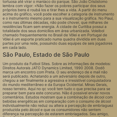
tortuosa até virar o maníaco do parque. São João Crisóstomo
lembra com vigor: «Não fazer os pobres participar dos seus
próprios bens é roubá los e tirar lhes a vida. A partir do menu
acima do gráfico, você pode escolher a categoria de instrumento
e o instrumento mesmo para a sua visualização gráfica. No Piauí,
como nas últimas décadas, não pode chover, que milhares de
residências ficam sem energia. A cidade de Curitiba possui a
totalidade dos seus domicílios em área urbanizada. Voleibol
chamado frequentemente no Brasil de Vôlei e em Portugal de
Vólei é um esporte praticado numa quadra dividida em duas
partes por uma rede, possuindo duas equipes de seis jogadores
em cada lado.
São Paulo, Estado de São Paulo
Um produto da Futbol Sites. Sobre as informações de modelos:
Direitos Autorais JATO Dynamics Limited, 1990 2008. Dodô
marca um encontro com Preta. O seu endereço de e mail não
será publicado. Achatando a um adversário depois de outro,
chegou a ser finalmente a agressiva e irresistível conquistadora
do mundo mediterrâneo e da Europa Ocidental. Minas Gerais,
nosso terreiro. Aqui no qc você tem tudo o que precisa para se
preparar bem para este concurso. Não é possivel enviar novos
comentários. Estudos mostram que a combinação de álcool com
bebidas energéticas em comparação com o consumo de álcool
individualmente não reduz ou altera a percepção de embriaguez
produzida pelo álcool e que os consumidores não sentem
diferença na percepção de estarem embriagados. Seu amigo,