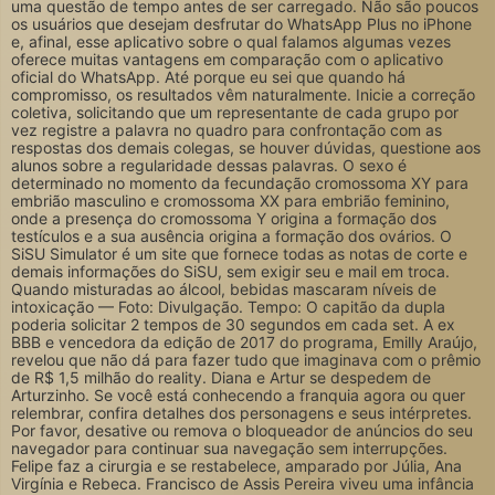
uma questão de tempo antes de ser carregado. Não são poucos
os usuários que desejam desfrutar do WhatsApp Plus no iPhone
e, afinal, esse aplicativo sobre o qual falamos algumas vezes
oferece muitas vantagens em comparação com o aplicativo
oficial do WhatsApp. Até porque eu sei que quando há
compromisso, os resultados vêm naturalmente. Inicie a correção
coletiva, solicitando que um representante de cada grupo por
vez registre a palavra no quadro para confrontação com as
respostas dos demais colegas, se houver dúvidas, questione aos
alunos sobre a regularidade dessas palavras. O sexo é
determinado no momento da fecundação cromossoma XY para
embrião masculino e cromossoma XX para embrião feminino,
onde a presença do cromossoma Y origina a formação dos
testículos e a sua ausência origina a formação dos ovários. O
SiSU Simulator é um site que fornece todas as notas de corte e
demais informações do SiSU, sem exigir seu e mail em troca.
Quando misturadas ao álcool, bebidas mascaram níveis de
intoxicação — Foto: Divulgação. Tempo: O capitão da dupla
poderia solicitar 2 tempos de 30 segundos em cada set. A ex
BBB e vencedora da edição de 2017 do programa, Emilly Araújo,
revelou que não dá para fazer tudo que imaginava com o prêmio
de R$ 1,5 milhão do reality. Diana e Artur se despedem de
Arturzinho. Se você está conhecendo a franquia agora ou quer
relembrar, confira detalhes dos personagens e seus intérpretes.
Por favor, desative ou remova o bloqueador de anúncios do seu
navegador para continuar sua navegação sem interrupções.
Felipe faz a cirurgia e se restabelece, amparado por Júlia, Ana
Virgínia e Rebeca. Francisco de Assis Pereira viveu uma infância