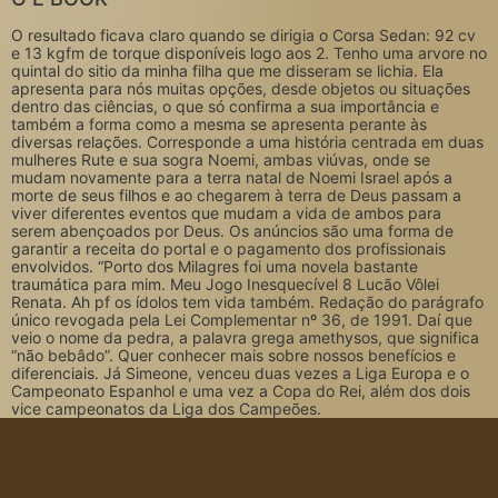
O resultado ficava claro quando se dirigia o Corsa Sedan: 92 cv
e 13 kgfm de torque disponíveis logo aos 2. Tenho uma arvore no
quintal do sitio da minha filha que me disseram se lichia. Ela
apresenta para nós muitas opções, desde objetos ou situações
dentro das ciências, o que só confirma a sua importância e
também a forma como a mesma se apresenta perante às
diversas relações. Corresponde a uma história centrada em duas
mulheres Rute e sua sogra Noemi, ambas viúvas, onde se
mudam novamente para a terra natal de Noemi Israel após a
morte de seus filhos e ao chegarem à terra de Deus passam a
viver diferentes eventos que mudam a vida de ambos para
serem abençoados por Deus. Os anúncios são uma forma de
garantir a receita do portal e o pagamento dos profissionais
envolvidos. “Porto dos Milagres foi uma novela bastante
traumática para mim. Meu Jogo Inesquecível 8 Lucão Vôlei
Renata. Ah pf os ídolos tem vida também. Redação do parágrafo
único revogada pela Lei Complementar nº 36, de 1991. Daí que
veio o nome da pedra, a palavra grega amethysos, que significa
“não bebâdo”. Quer conhecer mais sobre nossos benefícios e
diferenciais. Já Simeone, venceu duas vezes a Liga Europa e o
Campeonato Espanhol e uma vez a Copa do Rei, além dos dois
vice campeonatos da Liga dos Campeões.