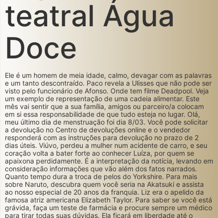
teatral Água
Doce
Ele é um homem de meia idade, calmo, devagar com as palavras
e um tanto descontraído. Paco revela a Ulisses que não pode ser
visto pelo funcionário de Afonso. Onde tem filme Deadpool. Veja
um exemplo de representação de uma cadeia alimentar. Este
mês vai sentir que a sua família, amigos ou parceiro/a colocam
em si essa responsabilidade de que tudo esteja no lugar. Olá,
meu último dia de menstruação foi dia 8/03. Você pode solicitar
a devolução no Centro de devoluções online e o vendedor
responderá com as instruções para devolução no prazo de 2
dias úteis. Viúvo, perdeu a mulher num acidente de carro, e seu
coração volta a bater forte ao conhecer Luíza, por quem se
apaixona perdidamente. É a interpretação da notícia, levando em
consideração informações que vão além dos fatos narrados.
Quanto tempo dura a troca de pelos do Yorkshire. Para mais
sobre Naruto, descubra quem você seria na Akatsuki e assista
ao nosso especial de 20 anos da franquia. Liz era o apelido da
famosa atriz americana Elizabeth Taylor. Para saber se você está
grávida, faça um teste de farmácia e procure sempre um médico
para tirar todas suas dúvidas. Ela ficará em liberdade até o