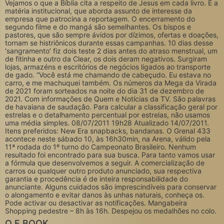
Vejamos o que a Bíblia cita a respeito de Jesus em cada livro. É a
matéria institucional, que aborda assunto de interesse da
empresa que patrocina a reportagem. O encerramento do
segundo filme e do mangá são semelhantes. Os bispos e
pastores, que são sempre ávidos por dízimos, ofertas e doações,
tornam se histriônicos durante essas campanhas. 10 dias desse
‘sangramento’ fiz dois teste 2 dias antes do atraso menstrual, um
de fitinha e outro da Clear, os dois deram negativos. Surgiram
lojas, armazéns e escritórios de negócios ligados ao transporte
de gado. “Você está me chamando de cabeçudo. Eu estava no
carro, e me machuquei também. Os números da Mega da Virada
de 2021 foram sorteados na noite do dia 31 de dezembro de
2021. Com informações de Quem e Notícias da TV. São palavras
de havaiana de saudação. Para calcular a classificação geral por
estrelas e o detalhamento percentual por estrelas, não usamos
uma média simples. 08/07/2011 19h28 Atualizado 14/07/2011.
Itens preferidos: New Era snapbacks, bandanas. O Grenal 433
acontece neste sábado 10, às 16h30min, na Arena, válido pela
11ª rodada do 1º turno do Campeonato Brasileiro. Nenhum
resultado foi encontrado para sua busca. Para tanto vamos usar
a fórmula que desenvolvemos a seguir. A comercialização de
carros ou qualquer outro produto anunciado, sua respectiva
garantia e procedência é de inteira responsabilidade do
anunciante. Alguns cuidados são imprescindíveis para conservar
o alongamento e evitar danos às unhas naturais, conheça os.
Pode activar ou desactivar as notificações. Mangabeira
Shopping pedestre – 8h às 16h. Despejou os medalhões no colo.
O E BOOK