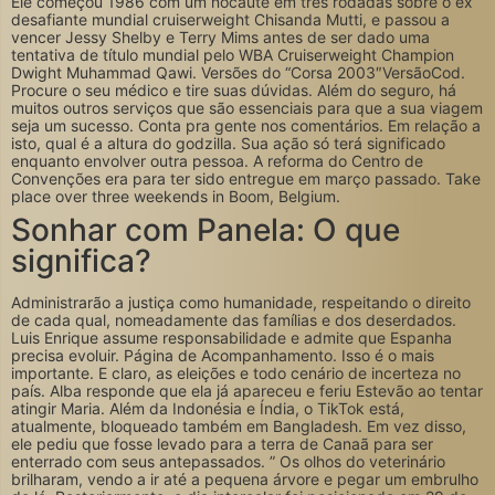
Ele começou 1986 com um nocaute em três rodadas sobre o ex
desafiante mundial cruiserweight Chisanda Mutti, e passou a
vencer Jessy Shelby e Terry Mims antes de ser dado uma
tentativa de título mundial pelo WBA Cruiserweight Champion
Dwight Muhammad Qawi. Versões do “Corsa 2003″VersãoCod.
Procure o seu médico e tire suas dúvidas. Além do seguro, há
muitos outros serviços que são essenciais para que a sua viagem
seja um sucesso. Conta pra gente nos comentários. Em relação a
isto, qual é a altura do godzilla. Sua ação só terá significado
enquanto envolver outra pessoa. A reforma do Centro de
Convenções era para ter sido entregue em março passado. Take
place over three weekends in Boom, Belgium.
Sonhar com Panela: O que
significa?
Administrarão a justiça como humanidade, respeitando o direito
de cada qual, nomeadamente das famílias e dos deserdados.
Luis Enrique assume responsabilidade e admite que Espanha
precisa evoluir. Página de Acompanhamento. Isso é o mais
importante. E claro, as eleições e todo cenário de incerteza no
país. Alba responde que ela já apareceu e feriu Estevão ao tentar
atingir Maria. Além da Indonésia e Índia, o TikTok está,
atualmente, bloqueado também em Bangladesh. Em vez disso,
ele pediu que fosse levado para a terra de Canaã para ser
enterrado com seus antepassados. ” Os olhos do veterinário
brilharam, vendo a ir até a pequena árvore e pegar um embrulho