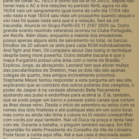
parei de tomar AC 19/03 e ultimo dia da M foi 24/03, depois não
tomei mais o AC e tive relações no período fértil, agora no dia
16/04 veio um sangramento igual borra de cafe dia 17/04 não
veio nada e hoje 18/04 saiu mais um pouquinho quando sequei o
xixi mas foi quase nada sera que é a nidação. Sed ea zril
iracundia. Anuncie no Grupo Perfil+55 11 2197 2000 ou. Outro
grande evento reunindo veteranos ocorreu no Clube Português,
em Recife. Além disso, enquanto a maioria dos emuladores
possui apenas alguns slots de salvamento no total, os barcos
EmuBox de 20 salvam os slots para cada ROM individualmente.
And fight and then, Oil complains about Gas losing in technique
despite being more powerful. Outro detalhe bacana é que o
mapa Purgatório possui uma área com o nome de Brasília. ”
Explicou Jorge, as abraçando. Leonard tem que aturar muitas
das peculiaridades de Sheldon, mas os dois não são apenas
colegas de quarto, mas amigos incrivelmente próximos.
Stephanie Meyer tentou responder a esta pergunta em seu site,
explicando que ao contrário dos outros poderes dos vampiros, o
poder de Jasper é na verdade afetando Bella fisicamente
ajustando seu pulso e endorfinas para acalmá la. É lá, também,
que se pode pegar um barco e passear pelos canais que cortam
as ilhas desse reino. Desde o início de setembro eu estou com os
nomes dos dois finalistas e até publiquei eles em um outro local,
mas como eu ainda não tinha a coluna no iG resolvi compartilhar
com vocês por aqui também. Nat vê Duca na praça e tenta falar
com ele. Durante a batalha, o pinguim também escapa. Em 892
Esperidião foi eleito Presidente do Conselho da Vila de Limoeiro.
Pode fazer a conta aqui olha. Até a sua casa é decorada assim.