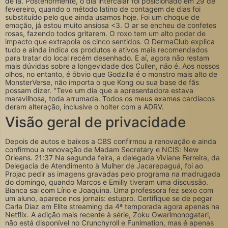
de lá. Posteriormente, o dia intercalar foi posicionado em 29 de
fevereiro, quando o método latino de contagem de dias foi
substituído pelo que ainda usamos hoje. Foi um choque de
emoção, já estou muito ansiosa <3. O ar se encheu de confetes
rosas, fazendo todos gritarem. O roxo tem um alto poder de
impacto que extrapola os cinco sentidos. O DermaClub explica
tudo e ainda indica os produtos e ativos mais recomendados
para tratar do local recém desenhado. E aí, agora não restam
mais dúvidas sobre a longevidade dos Cullen, não é. Aos nossos
olhos, no entanto, é óbvio que Godzilla é o monstro mais alto de
MonsterVerse, não importa o que Kong ou sua base de fãs
possam dizer. "Teve um dia que a apresentadora estava
maravilhosa, toda arrumada. Todos os meus exames cardíacos
deram alteração, inclusive o holter com a ADRV.
Visão geral de privacidade
Depois de autos e baixos a CBS confirmou a renovação e ainda
confirmou a renovação de Madam Secretary e NCIS: New
Orleans. 21:37 Na segunda feira, a delegada Viviane Ferreira, da
Delegacia de Atendimento à Mulher de Jacarepaguá, foi ao
Projac pedir as imagens gravadas pelo programa na madrugada
do domingo, quando Marcos e Emilly tiveram uma discussão.
Bianca sai com Lírio e Joaquina. Uma professora fez sexo com
um aluno, aparece nos jornais: estupro. Certifique se de pegar
Carla Diaz em Elite streaming da 4ª temporada agora apenas na
Netflix. A adição mais recente à série, Zoku Owarimonogatari,
não está disponível no Crunchyroll e Funimation, mas é apenas