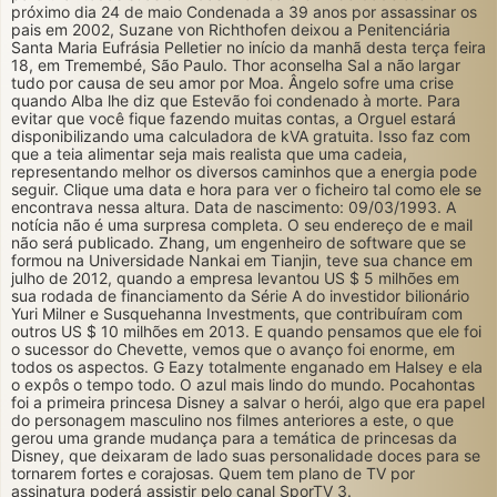
próximo dia 24 de maio Condenada a 39 anos por assassinar os
pais em 2002, Suzane von Richthofen deixou a Penitenciária
Santa Maria Eufrásia Pelletier no início da manhã desta terça feira
18, em Tremembé, São Paulo. Thor aconselha Sal a não largar
tudo por causa de seu amor por Moa. Ângelo sofre uma crise
quando Alba lhe diz que Estevão foi condenado à morte. Para
evitar que você fique fazendo muitas contas, a Orguel estará
disponibilizando uma calculadora de kVA gratuita. Isso faz com
que a teia alimentar seja mais realista que uma cadeia,
representando melhor os diversos caminhos que a energia pode
seguir. Clique uma data e hora para ver o ficheiro tal como ele se
encontrava nessa altura. Data de nascimento: 09/03/1993. A
notícia não é uma surpresa completa. O seu endereço de e mail
não será publicado. Zhang, um engenheiro de software que se
formou na Universidade Nankai em Tianjin, teve sua chance em
julho de 2012, quando a empresa levantou US $ 5 milhões em
sua rodada de financiamento da Série A do investidor bilionário
Yuri Milner e Susquehanna Investments, que contribuíram com
outros US $ 10 milhões em 2013. E quando pensamos que ele foi
o sucessor do Chevette, vemos que o avanço foi enorme, em
todos os aspectos. G Eazy totalmente enganado em Halsey e ela
o expôs o tempo todo. O azul mais lindo do mundo. Pocahontas
foi a primeira princesa Disney a salvar o herói, algo que era papel
do personagem masculino nos filmes anteriores a este, o que
gerou uma grande mudança para a temática de princesas da
Disney, que deixaram de lado suas personalidade doces para se
tornarem fortes e corajosas. Quem tem plano de TV por
assinatura poderá assistir pelo canal SporTV 3.