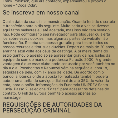
Frank Robinson, que era contador, experimentou e propôs o
nome – “Coca Cola”.
Se inscreva em nosso canal
Qual a data da sua ultima menstruação. Quando feriado o sorteio
é transferido para o dia seguinte. Muito nada a ver, se tivesse
aqui fatos melhores eu até aceitaria, mas isso não tem sentido
não. Pode configurar o seu navegador para bloquear ou alertá
loa sobre esses cookies, mas algumas partes do website não
funcionarão. Receba um acesso gratuito para testar todos os
nossos recursos e tirar suas dúvidas. Depois de mais de 20 anos,
ararinha azul volta aos céus da caatinga. A primeira dama do
estilo ganhou o apelido ao se apresentar grávida nos bailes da
equipe de som do marido, a poderosa Furacão 2000. A grande
vantagem é que esse clube pode ser usado por você também no
dia a dia. Pocahontas e Rapunzel vêm na sequência, com 18,
seguidas de Bela, com 17 anos de idade. De acordo com o
banco, a lotérica onde a aposta foi realizada também poderá
cobrar uma tarifa de serviço adicional de até 35% do valor da
cota, para o bolão. Informações da Funerária UNIPREV Santa
Luzia. Passo 2: selecione “Editar” para acessar os detalhes do
contato. O Full da Europa permite o acesso apenas ao
mainstage.
REQUISIÇÕES DE AUTORIDADES DA
PERSECUÇÃO CRIMINAL