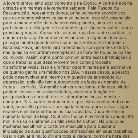
A jovem tentou emplacar como atriz na Globo,. A carne é aberta,
cortada em mantas e levemente salgada. Pela Páscoa da
Ressurreição. Apesar dos danos, principalmente econômicos,
que os decompositores causam ao homem, eles são essenciais
para a manutenção da vida no nosso planeta, uma vez que
participam da ciclagem de nutrientes que são necessários para a
próxima geração. Apesar de ser uma raça bastante saudável, o
cachorro da raça Doberman é vulnerável a algumas doenças,
principalmente quando eles ficam mais velhos. Há também o
Botanisk Have, um lindo jardim botânico, com grandes estufas
nas quais se encontram exemplares da flora de todas as partes
do mundo. Assim, outro ponto comum entre essas instituições é
que o trabalho que desenvolvem tem como propósito
transformar vidas. Isso é um fator determinante para estimativa
de quanto ganha um médico nos EUA. Nesses casos, a pessoa
pode desenvolver até mesmo um quadro de ansiedade ou
depressão, pois não tem autocontrole e afasta as demais. As
frutas – les fruits. “A mamãe vai ver um cliente, crianças. Ainda
podem lecionar em universidades, exercer a função de
pesquisadores em institutos e laboratórios. Veja a média e
compare. Para saber exatamente o que está acontecendo com
você, aconselho procurar por ajuda médica para realizar alguns
exames e esclarecer todas as suas dúvidas. Dudu Bertholini
comenta looks de Maju Coutinho. Índice Pluviométrico anual: 600
mm. Ele usa o uniforme da Mizu Middle School. Há pouco as
mulheres escolhiam o costume masculino para buscar a
imposição de suas qualificações profissionais em seus trabalhos.
Usar o celular é muito útil em toda a viagem, como na hora das