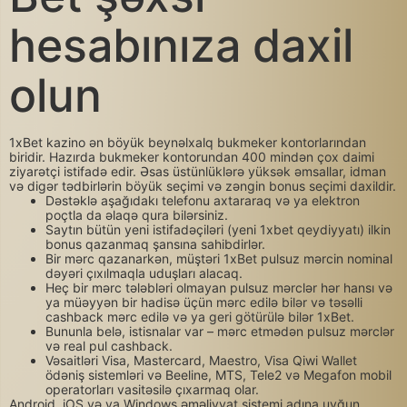
hesabınıza daxil
olun
1xBet kazino ən böyük beynəlxalq bukmeker kontorlarından
biridir. Hazırda bukmeker kontorundan 400 mindən çox daimi
ziyarətçi istifadə edir. Əsas üstünlüklərə yüksək əmsallar, idman
və digər tədbirlərin böyük seçimi və zəngin bonus seçimi daxildir.
Dəstəklə aşağıdakı telefonu axtararaq və ya elektron
poçtla da əlaqə qura bilərsiniz.
Saytın bütün yeni istifadəçiləri (yeni 1xbet qeydiyyatı) ilkin
bonus qazanmaq şansına sahibdirlər.
Bir mərc qazanarkən, müştəri 1xBet pulsuz mərcin nominal
dəyəri çıxılmaqla uduşları alacaq.
Heç bir mərc tələbləri olmayan pulsuz mərclər hər hansı və
ya müəyyən bir hadisə üçün mərc edilə bilər və təsəlli
cashback mərc edilə və ya geri götürülə bilər 1xBet.
Bununla belə, istisnalar var – mərc etmədən pulsuz mərclər
və real pul cashback.
Vəsaitləri Visa, Mastercard, Maestro, Visa Qiwi Wallet
ödəniş sistemləri və Beeline, MTS, Tele2 və Megafon mobil
operatorları vasitəsilə çıxarmaq olar.
Android, iOS və ya Windows əməliyyat sistemi adına uyğun