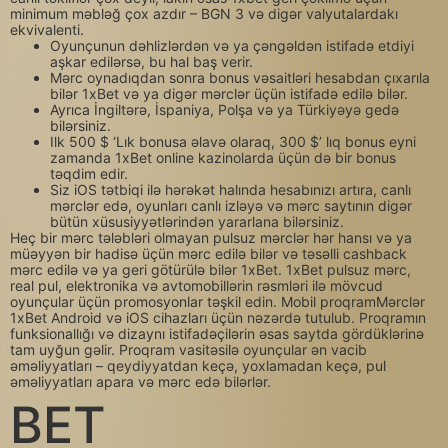
minimum məbləğ çox azdır – BGN 3 və digər valyutalardakı
ekvivalenti.
Oyunçunun dəhlizlərdən və ya çəngəldən istifadə etdiyi
aşkar edilərsə, bu hal baş verir.
Mərc oynadıqdan sonra bonus vəsaitləri hesabdan çıxarıla
bilər 1xBet və ya digər mərclər üçün istifadə edilə bilər.
Ayrıca İngiltərə, İspaniya, Polşa və ya Türkiyəyə gedə
bilərsiniz.
Ilk 500 $ ‘Lık bonusa əlavə olaraq, 300 $’ lıq bonus eyni
zamanda 1xBet online kazinolarda üçün də bir bonus
təqdim edir.
Siz iOS tətbiqi ilə hərəkət halında hesabınızı artıra, canlı
mərclər edə, oyunları canlı izləyə və mərc saytının digər
bütün xüsusiyyətlərindən yararlana bilərsiniz.
Heç bir mərc tələbləri olmayan pulsuz mərclər hər hansı və ya
müəyyən bir hadisə üçün mərc edilə bilər və təsəlli cashback
mərc edilə və ya geri götürülə bilər 1xBet. 1xBet pulsuz mərc,
real pul, elektronika və avtomobillərin rəsmləri ilə mövcud
oyunçular üçün promosyonlar təşkil edin. Mobil proqramMərclər
1xBet Android və iOS cihazları üçün nəzərdə tutulub. Proqramın
funksionallığı və dizaynı istifadəçilərin əsas saytda gördüklərinə
tam uyğun gəlir. Proqram vasitəsilə oyunçular ən vacib
əməliyyatları – qeydiyyatdan keçə, yoxlamadan keçə, pul
əməliyyatları apara və mərc edə bilərlər.
BET