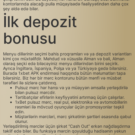
kontorlarında alacağı pulla müqayisədə fəaliyyətindən daha çox
şey əldə edə bilər.
İlk depozit
bonusu
Menyu dillərinin seçimi bahis proqramları və ya depozit variantları
kimi çox müxtəlifdir. Məhdud və xüsusilə Alman və bəli, Alman
olaraq seçki edə biləcəyiniz menyu dillərindən birini seçirik.
Ayrıca İngiltərə, İspaniya, Polşa və ya Türkiyəyə gedə bilərsiniz.
Burada 1xbet APK endirməsi haqqında bütün məlumatları tapa
bilərsiniz. Biz hər bir mərc kontorunu bütün mənfi və müsbət
tərəfləri ilə sizlərə çatdırırıq.
Pulsuz mərc hər hansı və ya müəyyən əmsalla yerləşdirilə
bilən pulsuz mərcdir.
Tərtibatçılar efirlərin keyfiyyətini artırmaq üçün çalışırlar.
1xBet pulsuz mərc, real pul, elektronika və avtomobillərin
rəsmləri ilə mövcud oyunçular üçün promosyonlar təşkil
edin.
Müştərilərin mərcləri, mərc şirkətinin şərtləri əsasında qəbul
olunur.
Yerləşdirilmiş mərclər üçün şirkət “Cash Out” erkən nağdlaşdırma
təklif edə bilər. Bu funksiya mərcin qoyulduğu hadisənin yekun