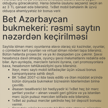
olduğunu görəcəksiniz. Hansı ödəmə üsulunu seçsəniz seçin ən
az 3 TL qənaət edə bilərsiniz. 1xBet mobil bəhslərin ilk üzvü
olduqca əhəmiyyətsiz bir bonus verir.
Bet Azərbaycan
bukmekeri: rəsmi saytın
nəzərdən keçirilməsi
Saytda idman mərc oyunlarına əlavə olaraq siz kazinolar, oyunlar,
o cümlədən kart oyunları və virtual idman növləri tapa bilərsiniz.
Bütün hallarda proses bir və ya iki dəqiqədən çox çəkmir. Şəxsi
hesabınıza daxil olmaqla, oyunçu şəxsi məlumatlarını redaktə edə
bilər. Ayrı-ayrılıqda, mərclərin tarixini öyrənə, cari promosyonlara
baxa, hesabınızın təhlükəsizliyini qura bilərsiniz.
Xeyr, mərc saytı mobil istifadəçilər üçün xüsusi bonus
kampaniyasına sahib deyil.
BK 1xBet 2007-ci ildə təsis edilib və ötən müddət ərzində
bütün dünyada bukmeker biznesinin liderlərindən birinə
çevrilib.
Əsasən təsəlliverici bir hədiyyədir ki 1xBet heç bir mərc
şərtləri yoxdur – alınan vəsaiti geri götürə və ya istənilən
mərc üçün pulsuz mərcdən istifadə edə bilərsiniz.
1xBet az pulsuz mərclər şəklində heç bir depozit bonusu
vermir.