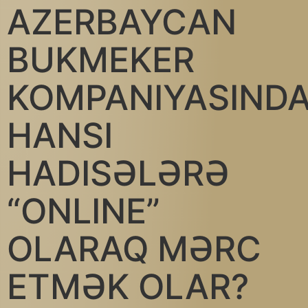
AZERBAYCAN
BUKMEKER
KOMPANIYASIND
HANSI
HADISƏLƏRƏ
“ONLINE”
OLARAQ MƏRC
ETMƏK OLAR?