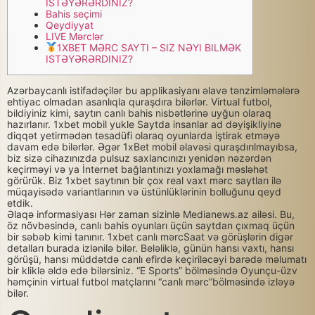
ISTƏYƏRƏRDINIZ?
Bahis seçimi
Qeydiyyat
LIVE Mərclər
1XBET MƏRC SAYTI – SIZ NƏYI BILMƏK
ISTƏYƏRƏRDINIZ?
Azərbaycanlı istifadəçilər bu applikasiyanı əlavə tənzimləmələrə
ehtiyac olmadan asanlıqla quraşdıra bilərlər. Virtual futbol,
bildiyiniz kimi, saytın canlı bahis nisbətlərinə uyğun olaraq
hazırlanır. 1xbet mobil yukle Saytda insanlar ad dəyişikliyinə
diqqət yetirmədən təsadüfi olaraq oyunlarda iştirak etməyə
davam edə bilərlər. Əgər 1xBet mobil əlavəsi quraşdırılmayıbsa,
biz sizə cihazınızda pulsuz saxlancınızı yenidən nəzərdən
keçirməyi və ya İnternet bağlantınızı yoxlamağı məsləhət
görürük. Biz 1xbet saytının bir çox real vaxt mərc saytları ilə
müqayisədə variantlarının və üstünlüklərinin bolluğunu qeyd
etdik.
Əlaqə informasiyası Hər zaman sizinlə Medianews.az ailəsi. Bu,
öz növbəsində, canlı bahis oyunları üçün saytdan çıxmaq üçün
bir səbəb kimi tanınır. 1xbet canlı mərcSaat və görüşlərin digər
detalları burada izlənilə bilər. Beləliklə, günün hansı vaxtı, hansı
görüşü, hansı müddətdə canlı efirdə keçiriləcəyi barədə məlumatı
bir kliklə əldə edə bilərsiniz. “E Sports” bölməsində Oyunçu-üzv
həmçinin virtual futbol matçlarını “canlı mərc”bölməsində izləyə
bilər.