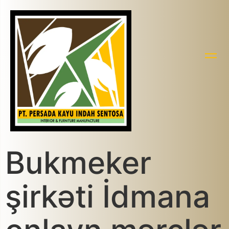
Bukmeker
şirkəti İdmana