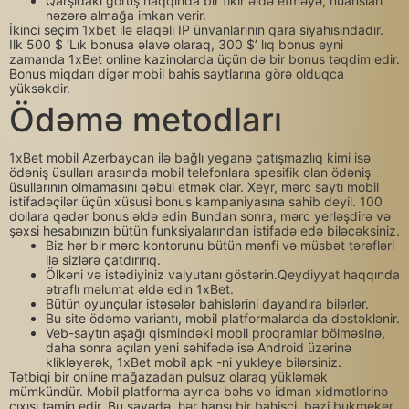
Qarşıdakı görüş haqqında bir fikir əldə etməyə, nüansları
nəzərə almağa imkan verir.
İkinci seçim 1xbet ilə əlaqəli IP ünvanlarının qara siyahısındadır.
Ilk 500 $ ‘Lık bonusa əlavə olaraq, 300 $’ lıq bonus eyni
zamanda 1xBet online kazinolarda üçün də bir bonus təqdim edir.
Bonus miqdarı digər mobil bahis saytlarına görə olduqca
yüksəkdir.
Ödəmə metodları
1xBet mobil Azerbaycan ilə bağlı yeganə çatışmazlıq kimi isə
ödəniş üsulları arasında mobil telefonlara spesifik olan ödəniş
üsullarının olmamasını qəbul etmək olar. Xeyr, mərc saytı mobil
istifadəçilər üçün xüsusi bonus kampaniyasına sahib deyil. 100
dollara qədər bonus əldə edin Bundan sonra, mərc yerləşdirə və
şəxsi hesabınızın bütün funksiyalarından istifadə edə biləcəksiniz.
Biz hər bir mərc kontorunu bütün mənfi və müsbət tərəfləri
ilə sizlərə çatdırırıq.
Ölkəni və istədiyiniz valyutanı göstərin.Qeydiyyat haqqında
ətraflı məlumat əldə edin 1xBet.
Bütün oyunçular istəsələr bahislərini dayandıra bilərlər.
Bu site ödəmə variantı, mobil platformalarda da dəstəklənir.
Veb-saytın aşağı qismindəki mobil proqramlar bölməsinə,
daha sonra açılan yeni səhifədə isə Android üzərinə
klikləyərək, 1xBet mobil apk -ni yukleye bilərsiniz.
Tətbiqi bir online mağazadan pulsuz olaraq yükləmək
mümkündür. Mobil platforma ayrıca bəhs və idman xidmətlərinə
çıxışı təmin edir. Bu sayədə, hər hansı bir bahisçi, bəzi bukmeker