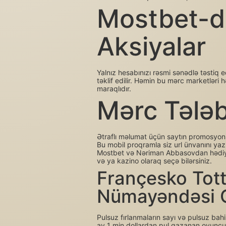
Mostbet-d
Aksiyalar
Yalnız hesabınızı rəsmi sənədlə təstiq e
təklif edilir. Həmin bu mərc marketləri
maraqlıdır.
Mərc Tələbl
Ətraflı məlumat üçün saytın promosyonl
Bu mobil proqramla siz url ünvanını ya
Mostbet və Nəriman Abbasovdan hədiyyə
və ya kazino olaraq seçə bilərsiniz.
Françesko Tott
Nümayəndəsi 
Pulsuz fırlanmaların sayı və pulsuz bah
ay 1 min dollardan pul qazanan oyunçu