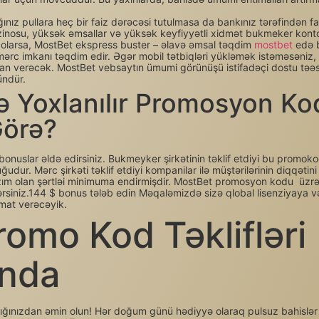
ız pullara heç bir faiz dərəcəsi tutulmasa da bankınız tərəfindən fai
kazinosu, yüksək əmsallar və yüksək keyfiyyətli xidmət bukmeker konto
 olarsa, MostBet ekspress buster – əlavə əmsal təqdim
mostbet
edə b
mərc imkanı təqdim edir. Əgər mobil tətbiqləri yükləmək istəməsəniz,
an verəcək. MostBet vebsaytın ümumi görünüşü istifadəçi dostu təəss
ündür.
 Yoxlanılır Promosyon Kod
Görə?
nuslar əldə edirsiniz. Bukmeyker şirkətinin təklif etdiyi bu promokod
udur. Mərc şirkəti təklif etdiyi kompanilar ilə müştərilərinin diqqəti
ım olan şərtləi minimuma endirmişdir. MostBet promosyon kodu üzrə
ərsiniz.144 $ bonus tələb edin Məqaləmizdə sizə qlobal lisenziyaya 
mat verəcəyik.
omo Kod Təklifləri
nda
ığınızdan əmin olun! Hər doğum günü hədiyyə olaraq pulsuz bahislər