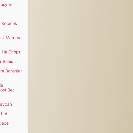
mosyon
n Kеçmək
nlı Mərc Və
 На Спорт
r Bahis
rə Bonuslar
da
ost Bet
bаyсаn
tbet
 Necə