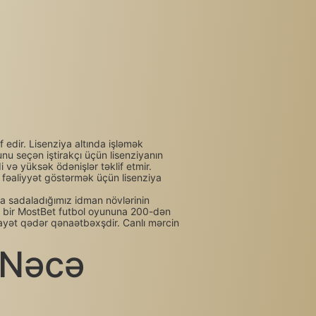
f edir. Lisenziya altında işləmək
unu seçən iştirakçı üçün lisenziyanın
 və yüksək ödənişlər təklif etmir.
fəaliyyət göstərmək üçün lisenziya
da sadaladığımız idman növlərinin
a bir MostBet futbol oyununa 200-dən
ifayət qədər qənaətbəxşdir. Canlı mərcin
 Nəcə