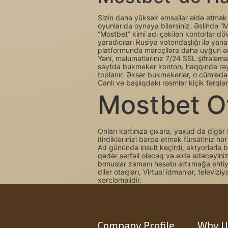
Sizin daha yüksək əmsallar əldə etmək
oyunlarıda oynaya bilərsiniz. Əslində “
“Mostbet” kimi adı çəkilən kontorlar döv
yaradıcıları Rusiya vətəndaşlığı ilə ya
platformunda mərcçilərə daha uyğun əm
Yəni, məlumatlarınız 7/24 SSL şifrələmə 
saytda bukmeker kontoru haqqında rəy si
toplanır. Əksər bukmekerlər, o cümlədə
Canlı və başlıqdakı rəsmlər kiçik fərqlə
Mostbet 
Onları kartınıza çıxara, yaxud da digər
itirdiklərinizi bərpa etmək fürsətiniz h
Ad günündə insult keçirdi, aktyorlarla 
qədər sərfəli olacaq və əldə edəcəyini
bonuslar zamanı hesabı artırmağa ehti
diler otaqları, Virtual idmanlar, telev
xərcləməlidir.
Company Profile
Why U