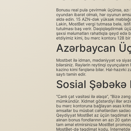
Bonusu real pula çevirmək üçünsə, azı 
oyundan ibarət olmalı, hər oyunun əmsa
əldə edin. 15 AZN-dək yüksək məbləğdə
Lakin, MostBet vergi tutmasa belə, isti
tutulması baş verir. Dəqiqləşdirmək üç
şəxsi məlumatları rahatlıqla qeyd edə bi
etdiyimiz kimi, bu mərc kontoru 128 bir
Azərbaycan Üç
Mostbet ilə idman, mədəniyyət və siya
bilərsiniz. Rəylərin reytinqi oyunçuları
kazino kimi fərqlənə bilər. Hal-hazırk
saytı təmin edir.
Sosial Şəbəkə 
“Canlı çat vasitəsi ilə əlaqə”, “Bizə zəng
mümkündür. Xidmət göstərdiyi illər ərz
bu mərc kontoruna bağlayan əsas kriter
əmsallar bu müsbət cəhətlərdən sadəcə 
Qeydiyyat MostBet az üçün təqdimat ko
alınan bonus fondlarının ən azı 20 qatın
tam əməl etmirsinizsə MostBet promosyo
MostBet-də təqdimat kodu, İnternetdə iş