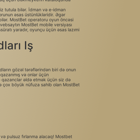
z tutula bilər. İdman və e-idman
runun əsas üstünlükləridir. Əgər
ilər. MostBet operatoru oyun öncəsi
 vebsaytın MostBet mobile versiyası
üratı yaradır, oyunçu üçün əsas lazımi
ları Iş
ların gözəl tərəflərindən biri də onun
ni qazanmış və onlar üçün
 qazanclar əldə etmək üçün siz də
və çox böyük nüfuza sahib olan MostBet
 və pulsuz fırlanma alacaq! Mostbet