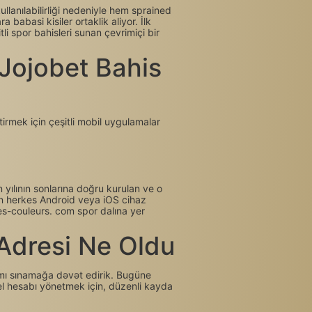
anılabilirliği nedeniyle hem sprained
 babasi kisiler ortaklik aliyor. İlk
li spor bahisleri sunan çevrimiçi bir
Jojobet Bahis
tirmek için çeşitli mobil uygulamalar
 yılının sonlarına doğru kurulan ve o
n herkes Android veya iOS cihaz
res-couleurs. com spor dalına yer
 Adresi Ne Oldu
ımı sınamağa dəvət edirik. Bugüne
isel hesabı yönetmek için, düzenli kayda