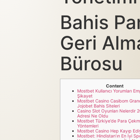
Bahis Pa
Geri Alm
Bürosu
Content
Mostbet Kullanıcı Yorumları E
Şikayet
Mostbet Casino Casibom Gra
Jojobet Bahis Siteleri
Casino Slot Oyunları Nelerdir 2
Adresi Ne Oldu
Mostbet Türkiye’de Para Çek
Yöntemleri
Mostbet Casino Hep Kayıp Ed
Mostbet: Hindistan’ın En İyi Sp