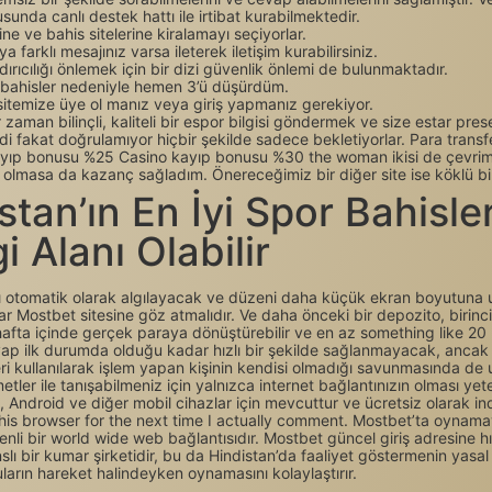
sunda canlı destek hattı ile irtibat kurabilmektedir.
rine ve bahis sitelerine kiralamayı seçiyorlar.
 farklı mesajınız varsa ileterek iletişim kurabilirsiniz.
ıcılığı önlemek için bir dizi güvenlik önlemi de bulunmaktadır.
bahisler nedeniyle hemen 3’ü düşürdüm.
n sitemize üye ol manız veya giriş yapmanız gerekiyor.
man bilinçli, kaliteli bir espor bilgisi göndermek ve size estar pr
i fakat doğrulamıyor hiçbir şekilde sadece bekletiyorlar. Para trans
kayıp bonusu %25 Casino kayıp bonusu %30 the woman ikisi de çevrim 
masa da kazanç sağladım. Önereceğimiz bir diğer site ise köklü bir ru
tan’ın En İyi Spor Bahisl
i Alanı Olabilir
ızı otomatik olarak algılayacak ve düzeni daha küçük ekran boyutuna 
cılar Mostbet sitesine göz atmalıdır. Ve daha önceki bir depozito, birin
ç hafta içinde gerçek paraya dönüştürebilir ve en az something like 20 
evap ilk durumda olduğu kadar hızlı bir şekilde sağlanmayacak, ancak
eri kullanılarak işlem yapan kişinin kendisi olmadığı savunmasında de 
tler ile tanışabilmeniz için yalnızca internet bağlantınızın olması yeter
ndroid ve diğer mobil cihazlar için mevcuttur ve ücretsiz olarak indir
his browser for the next time I actually comment. Mostbet’ta oynamay
venli bir world wide web bağlantısıdır. Mostbet güncel giriş adresine h
nslı bir kumar şirketidir, bu da Hindistan’da faaliyet göstermenin yasa
arın hareket halindeyken oynamasını kolaylaştırır.