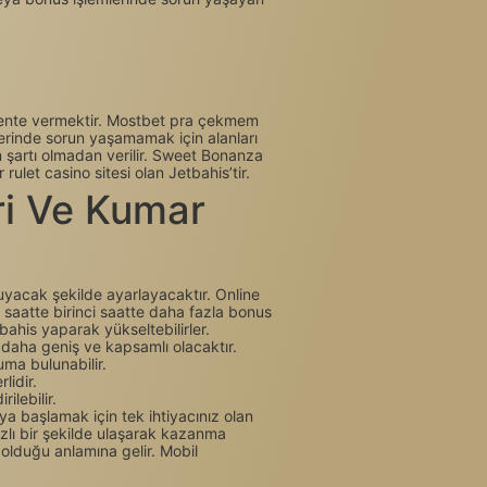
esente vermektir. Mostbet pra çekmem
ferinde sorun yaşamamak için alanları
şartı olmadan verilir. Sweet Bonanza
let casino sitesi olan Jetbahis’tir.
eri Ve Kumar
uyacak şekilde ayarlayacaktır. Online
ci saatte birinci saatte daha fazla bonus
bahis yaparak yükseltebilirler.
 daha geniş ve kapsamlı olacaktır.
uma bulunabilir.
lidir.
ilebilir.
a başlamak için tek ihtiyacınız olan
ızlı bir şekilde ulaşarak kazanma
l olduğu anlamına gelir. Mobil