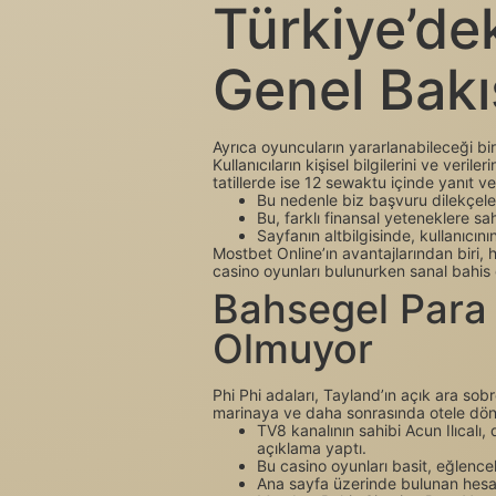
Türkiye’de
Genel Bakı
Ayrıca oyuncuların yararlanabileceği b
Kullanıcıların kişisel bilgilerini ve veril
tatillerde ise 12 sewaktu içinde yanıt 
Bu nedenle biz başvuru dilekçele
Bu, farklı finansal yeteneklere sa
Sayfanın altbilgisinde, kullanıcın
Mostbet Online’ın avantajlarından biri, 
casino oyunları bulunurken sanal bahis
Bahsegel Para
Olmuyor
Phi Phi adaları, Tayland’ın açık ara so
marinaya ve daha sonrasında otele dönüy
TV8 kanalının sahibi Acun Ilıcal
açıklama yaptı.
Bu casino oyunları basit, eğlence
Ana sayfa üzerinde bulunan hesa