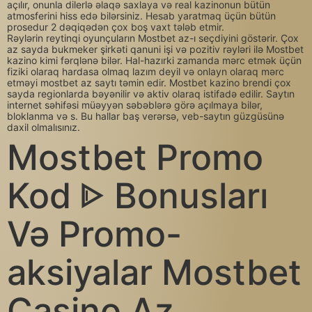
açılır, onunla dilerlə əlaqə saxlaya və real kazinonun bütün
atmosferini hiss edə bilərsiniz. Hesab yaratmaq üçün bütün
prosedur 2 dəqiqədən çox boş vaxt tələb etmir.
Rəylərin reytinqi oyunçuların Mostbet az-ı seçdiyini göstərir. Çox
az sayda bukmeker şirkəti qanuni işi və pozitiv rəyləri ilə Mostbet
kazino kimi fərqlənə bilər. Hal-hazırki zamanda mərc etmək üçün
fiziki olaraq hardasa olmaq lazım deyil və onlayn olaraq mərc
etməyi mostbet az saytı təmin edir. Mostbet kazino brendi çox
sayda regionlarda bəyənilir və aktiv olaraq istifadə edilir. Saytın
internet səhifəsi müəyyən səbəblərə görə açılmaya bilər,
bloklanma və s. Bu hallar baş verərsə, veb-saytın güzgüsünə
daxil olmalısınız.
Mostbet Promo
Kod ᐈ Bonusları
Və Promo-
aksiyalar Mostbet
Casino Az