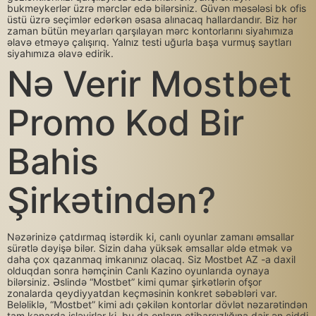
bukmeykerlər üzrə mərclər edə bilərsiniz. Güvən məsələsi bk ofis
üstü üzrə seçimlər edərkən əsasa alınacaq hallardandır. Biz hər
zaman bütün meyarları qarşılayan mərc kontorlarını siyahımıza
əlavə etməyə çalışırıq. Yalnız testi uğurla başa vurmuş saytları
siyahımıza əlavə edirik.
Nə Verir Mostbet
Promo Kod Bir
Bahis
Şirkətindən?
Nəzərinizə çatdırmaq istərdik ki, canlı oyunlar zamanı əmsallar
sürətlə dəyişə bilər. Sizin daha yüksək əmsallar əldə etmək və
daha çox qazanmaq imkanınız olacaq. Siz Mostbet AZ -a daxil
olduqdan sonra həmçinin Canlı Kazino oyunlarıda oynaya
bilərsiniz. Əslində “Mostbet” kimi qumar şirkətlərin ofşor
zonalarda qeydiyyatdan keçməsinin konkret səbəbləri var.
Beləliklə, “Mostbet” kimi adı çəkilən kontorlar dövlət nəzarətindən
tam kənarda işləyirlər ki, bu da onların etibarsızlığına dair ən ciddi