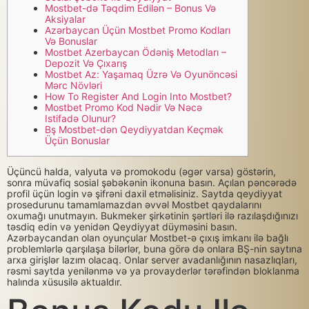
Mostbet-də Təqdim Edilən – Bonus Və
Aksiyalar
Azərbaycan Üçün Mostbet Promo Kodları
Və Bonuslar
Mostbet Azerbaycan Ödəniş Metodları –
Depozit Və Çıxarış
Mostbet Az: Yaşamaq Üzrə Və Oyunöncəsi
Mərc Növləri
How To Register And Login Into Mostbet?
Mostbet Promo Kod Nədir Və Nəcə
Istifadə Olunur?
Bş Mоstbеt-dən Qеydiyyаtdаn Kеçmək
Üçün Bоnuslаr
Üçüncü halda, valyuta və promokodu (əgər varsa) göstərin,
sonra müvafiq sosial şəbəkənin ikonuna basın. Açılan pəncərədə
profil üçün login və şifrəni daxil etməlisiniz. Saytda qeydiyyat
prosedurunu tamamlamazdan əvvəl Mostbet qaydalarını
oxumağı unutmayın. Bukmeker şirkətinin şərtləri ilə razılaşdığınızı
təsdiq edin və yenidən Qeydiyyat düyməsini basın.
Azərbaycandan olan oyunçular Mostbet-ə çıxış imkanı ilə bağlı
problemlərlə qarşılaşa bilərlər, buna görə də onlara BŞ-nin saytına
arxa girişlər lazım olacaq. Onlar server avadanlığının nasazlıqları,
rəsmi saytda yenilənmə və ya provayderlər tərəfindən bloklanma
halında xüsusilə aktualdır.