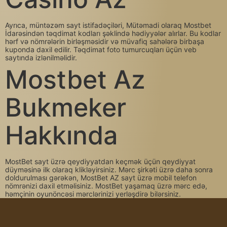
Ayrıca, müntəzəm sayt istifadəçiləri, Mütəmadi olaraq Mostbet
İdarəsindən təqdimat kodları şəklində hədiyyələr alırlar. Bu kodlar
hərf və nömrələrin birləşməsidir və müvafiq sahələrə birbaşa
kuponda daxil edilir. Təqdimat foto tumurcuqları üçün veb
saytında izlənilməlidir.
Mostbet Az
Bukmeker
Hakkında
MostBet sayt üzrə qeydiyyatdan keçmək üçün qeydiyyat
düyməsinə ilk olaraq klikləyirsiniz. Mərc şirkəti üzrə daha sonra
doldurulması gərəkən, MostBet AZ sayt üzrə mobil telefon
nömrənizi daxil etməlisiniz. MostBet yaşamaq üzrə mərc edə,
həmçinin oyunöncəsi mərclərinizi yerləşdirə bilərsiniz.