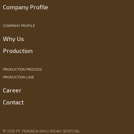
Company Profile
COMPANY PROFILE
Why Us
Production
PRODUCTION PROCESS
PRODUCTION LINE
Career
Contact
© 2021 PT. PERSADA KAYU INDAH SENTOSA.