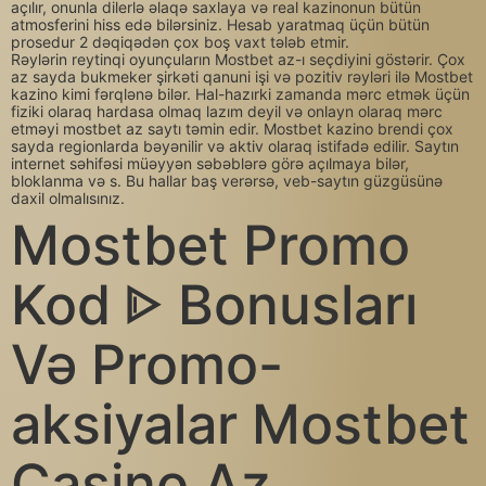
açılır, onunla dilerlə əlaqə saxlaya və real kazinonun bütün
atmosferini hiss edə bilərsiniz. Hesab yaratmaq üçün bütün
prosedur 2 dəqiqədən çox boş vaxt tələb etmir.
Rəylərin reytinqi oyunçuların Mostbet az-ı seçdiyini göstərir. Çox
az sayda bukmeker şirkəti qanuni işi və pozitiv rəyləri ilə Mostbet
kazino kimi fərqlənə bilər. Hal-hazırki zamanda mərc etmək üçün
fiziki olaraq hardasa olmaq lazım deyil və onlayn olaraq mərc
etməyi mostbet az saytı təmin edir. Mostbet kazino brendi çox
sayda regionlarda bəyənilir və aktiv olaraq istifadə edilir. Saytın
internet səhifəsi müəyyən səbəblərə görə açılmaya bilər,
bloklanma və s. Bu hallar baş verərsə, veb-saytın güzgüsünə
daxil olmalısınız.
Mostbet Promo
Kod ᐈ Bonusları
Və Promo-
aksiyalar Mostbet
Casino Az