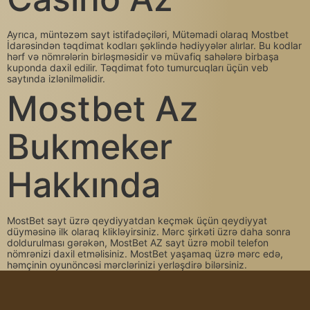
Ayrıca, müntəzəm sayt istifadəçiləri, Mütəmadi olaraq Mostbet
İdarəsindən təqdimat kodları şəklində hədiyyələr alırlar. Bu kodlar
hərf və nömrələrin birləşməsidir və müvafiq sahələrə birbaşa
kuponda daxil edilir. Təqdimat foto tumurcuqları üçün veb
saytında izlənilməlidir.
Mostbet Az
Bukmeker
Hakkında
MostBet sayt üzrə qeydiyyatdan keçmək üçün qeydiyyat
düyməsinə ilk olaraq klikləyirsiniz. Mərc şirkəti üzrə daha sonra
doldurulması gərəkən, MostBet AZ sayt üzrə mobil telefon
nömrənizi daxil etməlisiniz. MostBet yaşamaq üzrə mərc edə,
həmçinin oyunöncəsi mərclərinizi yerləşdirə bilərsiniz.