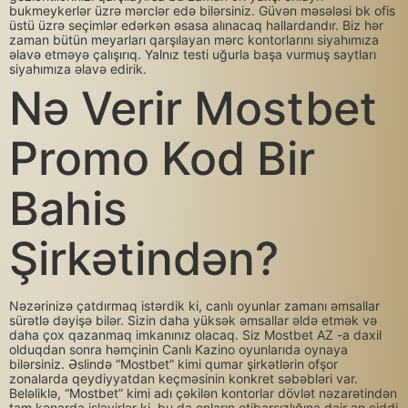
bukmeykerlər üzrə mərclər edə bilərsiniz. Güvən məsələsi bk ofis
üstü üzrə seçimlər edərkən əsasa alınacaq hallardandır. Biz hər
zaman bütün meyarları qarşılayan mərc kontorlarını siyahımıza
əlavə etməyə çalışırıq. Yalnız testi uğurla başa vurmuş saytları
siyahımıza əlavə edirik.
Nə Verir Mostbet
Promo Kod Bir
Bahis
Şirkətindən?
Nəzərinizə çatdırmaq istərdik ki, canlı oyunlar zamanı əmsallar
sürətlə dəyişə bilər. Sizin daha yüksək əmsallar əldə etmək və
daha çox qazanmaq imkanınız olacaq. Siz Mostbet AZ -a daxil
olduqdan sonra həmçinin Canlı Kazino oyunlarıda oynaya
bilərsiniz. Əslində “Mostbet” kimi qumar şirkətlərin ofşor
zonalarda qeydiyyatdan keçməsinin konkret səbəbləri var.
Beləliklə, “Mostbet” kimi adı çəkilən kontorlar dövlət nəzarətindən
tam kənarda işləyirlər ki, bu da onların etibarsızlığına dair ən ciddi