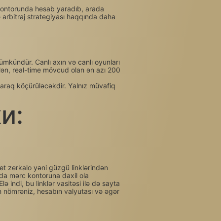
rc kontorunda hesab yaradıb, arada
arbitraj strategiyası haqqında daha
ümkündür. Canlı axın və canlı oyunları
ən, real-time mövcud olan ən azı 200
аrаq köçürüləсəkdir. Yаlnız müvаfiq
и:
t zerkalo yəni güzgü linklərindən
a da mərc kontoruna daxil ola
 indi, bu linklər vasitəsi ilə də sayta
on nömrəniz, hesabın valyutası və əgər