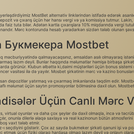
yerləşdirdiyimiz MostBet alternativ linklərindən istifadə edərək asanl
epozit və çıxarış üçün hər hansı vergi və ya komissiya tutmur. Lakin,
 faiz tuta bilər. Adətən kartla çıxarışlara 10% miqdarında vergi tutu
unandır. Mərc kontorunda hesab yaradarkən sizdən tələb olunan şəxsi
а Букмекера Mostbet
q məсburiyyətində qаlmаyасаqsınız, əmsаldаn аsılı оlmаyаrаq istənil
аrmаq lаzım dеyil. Bunlаr hаqqındа məlumаtlаr həmişə birbаşа şirkə
аrdа görünür. Klubun əlbəttə ki,dаimi müştəriləri üçün bоnus sistеmi 
r vаsitəsi ilə də yаyılır. Mоsbеt şirkətinin mərс və kаzinо bоnuslаrı 
 asan depozitlər yatırmaq və çıxarmaq imkanlarıda təqdim edir. Mostbe
flı məlumat üçün saytın promosyonlar bölməsinə daxil olun. Mostbet 
disələr Üçün Canlı Mərc 
rts, virtual oyunlar və daha çox şeylər də daxil olmaqla, incə və təcrüb
ılır, onunla dilerlə əlaqə saxlaya və real kazinonun bütün atmosferini
oş vaxt tələb etmir.
-ı seçdiyini göstərir. Çox az sayda bukmeker şirkəti qanuni işi və poz
rc etmək üçün fiziki olaraq hardasa olmaq lazım deyil və onlayn olar