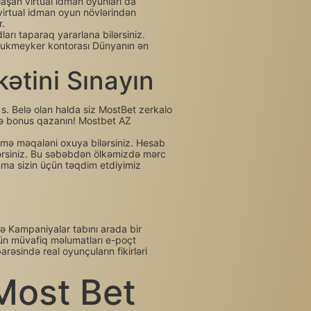
aşan virtual idman oyunları da
 virtual idman oyun növlərindən
r.
rı taparaq yararlana bilərsiniz.
 bukmeyker kontorası Dünyanın ən
ətini Sınаyın
ə s. Belə olan halda siz MostBet zerkalo
örə bonus qazanın! Mostbet AZ
mə məqaləni oxuya bilərsiniz. Hesab
rsiniz. Bu səbəbdən ölkəmizdə mərc
mma sizin üçün təqdim etdiyimiz
 Kampaniyalar tabını arada bir
ün müvafiq məlumatları e-poçt
sində real oyunçuların fikirləri
Most Bet