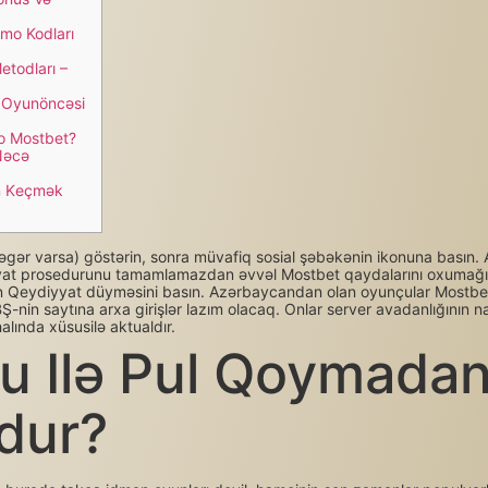
mo Kodları
todları –
 Oyunöncəsi
to Mostbet?
Nəcə
n Kеçmək
ər varsa) göstərin, sonra müvafiq sosial şəbəkənin ikonuna basın. A
iyyat prosedurunu tamamlamazdan əvvəl Mostbet qaydalarını oxumağı 
dən Qeydiyyat düyməsini basın. Azərbaycandan olan oyunçular Mostbet-
BŞ-nin saytına arxa girişlər lazım olacaq. Onlar server avadanlığının 
lında xüsusilə aktualdır.
 Ilə Pul Qoymadan
dur?