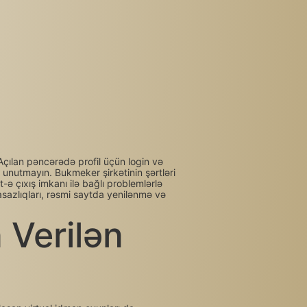
çılan pəncərədə profil üçün login və
unutmayın. Bukmeker şirkətinin şərtləri
ə çıxış imkanı ilə bağlı problemlərlə
nasazlıqları, rəsmi saytda yenilənmə və
 Verilən