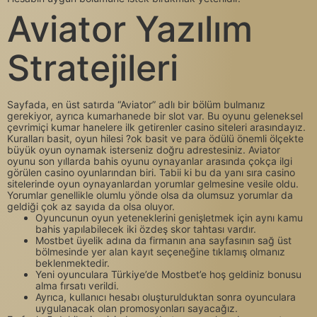
Aviator Yazılım
Stratejileri
Sayfada, en üst satırda “Aviator” adlı bir bölüm bulmanız
gerekiyor, ayrıca kumarhanede bir slot var. Bu oyunu geleneksel
çevrimiçi kumar hanelere ilk getirenler casino siteleri arasındayız.
Kuralları basit, oyun hilesi ?ok basit ve para ödülü önemli ölçekte
büyük oyun oynamak isterseniz doğru adrestesiniz. Aviator
oyunu son yıllarda bahis oyunu oynayanlar arasında çokça ilgi
görülen casino oyunlarından biri. Tabii ki bu da yanı sıra casino
sitelerinde oyun oynayanlardan yorumlar gelmesine vesile oldu.
Yorumlar genellikle olumlu yönde olsa da olumsuz yorumlar da
geldiği çok az sayıda da olsa oluyor.
Oyuncunun oyun yeteneklerini genişletmek için aynı kamu
bahis yapılabilecek iki özdeş skor tahtası vardır.
Mostbet üyelik adına da firmanın ana sayfasının sağ üst
bölmesinde yer alan kayıt seçeneğine tıklamış olmanız
beklenmektedir.
Yeni oyunculara Türkiye’de Mostbet’e hoş geldiniz bonusu
alma fırsatı verildi.
Ayrıca, kullanıcı hesabı oluşturulduktan sonra oyunculara
uygulanacak olan promosyonları sayacağız.