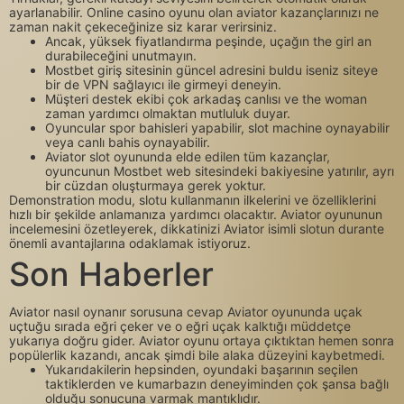
ayarlanabilir. Online casino oyunu olan aviator kazançlarınızı ne
zaman nakit çekeceğinize siz karar verirsiniz.
Ancak, yüksek fiyatlandırma peşinde, uçağın the girl an
durabileceğini unutmayın.
Mostbet giriş sitesinin güncel adresini buldu iseniz siteye
bir de VPN sağlayıcı ile girmeyi deneyin.
Müşteri destek ekibi çok arkadaş canlısı ve the woman
zaman yardımcı olmaktan mutluluk duyar.
Oyuncular spor bahisleri yapabilir, slot machine oynayabilir
veya canlı bahis oynayabilir.
Aviator slot oyununda elde edilen tüm kazançlar,
oyuncunun Mostbet web sitesindeki bakiyesine yatırılır, ayrı
bir cüzdan oluşturmaya gerek yoktur.
Demonstration modu, slotu kullanmanın ilkelerini ve özelliklerini
hızlı bir şekilde anlamanıza yardımcı olacaktır. Aviator oyununun
incelemesini özetleyerek, dikkatinizi Aviator isimli slotun durante
önemli avantajlarına odaklamak istiyoruz.
Son Haberler
Aviator nasıl oynanır sorusuna cevap Aviator oyununda uçak
uçtuğu sırada eğri çeker ve o eğri uçak kalktığı müddetçe
yukarıya doğru gider. Aviator oyunu ortaya çıktıktan hemen sonra
popülerlik kazandı, ancak şimdi bile alaka düzeyini kaybetmedi.
Yukarıdakilerin hepsinden, oyundaki başarının seçilen
taktiklerden ve kumarbazın deneyiminden çok şansa bağlı
olduğu sonucuna varmak mantıklıdır.