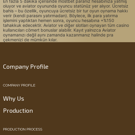
En fazla 5 dakika içerisinde mostbet paranız hesabınıza yatmış
oluyor ve aviator oyununda oyuncu statünüz yer alıyor. Ücretsiz
bahis – bu özellik, oyuncuya ücretsiz bir tur oyun oynama hakkı
verir (kendi parasını yatırmadan). Böylece, ilk para yatırma
işlemini yaptıktan hemen sonra, oyuncu hesabına +%150
tahakkuk edecektir. Aviator ve diğer slotları oynayan tüm casino
kullanıcıları cömert bonuslar alabilir. Kayıt yalnızca Aviator
oynamanızı değil aynı zamanda kazanmanız halinde pra
çekmenizi de mümkün kılar.
Company Profile
COMPANY PROFILE
Why Us
Production
PRODUCTION PROCESS