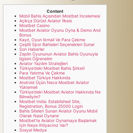
Content
Mobil Bahis Açısından Mostbet İncelemesi
Açikça Dürüst Aviator İlkesi̇
Mostbet Casino
Mostbet Aviator Oyunu Oyna & Demo And
Bonus
Kayıt, Oyun Ikmali Ve Para Çekme
Çeşitli Spor Bahisleri Seçenekleri Sunar
Son Haberler
Zeplin Oyununun Aviator Bahis Oyunuyla
Ilgisini Öğrenelim
Aviator Yazılım Stratejileri
Türkiye’deki Mostbet Bahis Şirketi
Para Yatırma Ve Çekme
Mostbet Türkiye Hakkında
Android Üçün Necə Mostbet Aviator
Yükləməli
Türkiye’deki Mostbet Aviator Hakkında Ne
Bilmeliyim?
Mostbet India: Established Site,
Registration, Bonus 25000 Login
Bahis Siteleri Sunan Aviator Oyunu Mobil
Olarak Nasıl Oynanır
Mostbet’te Aviator Oynamaya Başlamak
Için Neye Ihtiyacınız Var?
Sosyal Medya