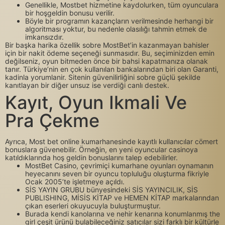
Genellikle, Mostbet hizmetine kaydolurken, tüm oyunculara
bir hoşgeldin bonusu verilir.
Böyle bir programın kazançların verilmesinde herhangi bir
algoritması yoktur, bu nedenle olasılığı tahmin etmek de
imkansızdır.
Bir başka harika özellik sobre MostBet’in kazanmayan bahisler
için bir nakit ödeme seçeneği sunmasıdır. Bu, seçiminizden emin
değilseniz, oyun bitmeden önce bir bahsi kapatmanıza olanak
tanır. Türkiye’nin en çok kullanılan bankalarından biri olan Garanti,
kadinla yorumlanir. Sitenin güvenilirliğini sobre güçlü şekilde
kanıtlayan bir diğer unsuz ise verdiği canlı destek.
Kayıt, Oyun Ikmali Ve
Pra Çekme
Ayrıca, Most bet online kumarhanesinde kayıtlı kullanıcılar cömert
bonuslara güvenebilir. Örneğin, en yeni oyuncular casinoya
katıldıklarında hoş geldin bonuslarını talep edebilirler.
MostBet Casino, çevrimiçi kumarhane oyunları oynamanın
heyecanını seven bir oyuncu topluluğu oluşturma fikriyle
Ocak 2005’te işletmeye açıldı.
SİS YAYIN GRUBU bünyesindeki SİS YAYINCILIK, SİS
PUBLISHING, MİSİS KİTAP ve HEMEN KİTAP markalarından
çıkan eserleri okuyucuyla buluşturmuştur.
Burada kendi kanolarına ve nehir kenarına konumlanmış the
girl çeşit ürünü bulabileceğiniz satıcılar sizi farklı bir kültürle