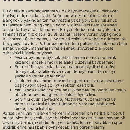
Bu özellikle kazanacaklarını ya da kaybedeceklerini bilmeyen
bahisçiler için kullanışlıdır. Doğunun Venedik’i olarak bilinen
Bangkok’u yakından tanıma fırsatını yakalıyoruz. Bu turumuz
esnasında hem Bangkok’un egzotik güzelliğini hem sprained
ankle de Tayland’ı derinden etkileyen Budizm’i daha yakından
tanıma fırsatımız olacaktır. Bir dahaki sefere yorum yaptığımda
kullanılmak üzere adımı, e-posta adresimi ve website adresimi bu
tarayıcıya kaydet. Polbar üzerinden tüm gelişmeler hakkında bilgi
almak ve dokümanlar arşivine erişmek istiyorsanız e-posta
adresinizi bizimle paylaşın.
Aviator oyunu ortaya çıktıktan hemen sonra popülerlik
kazandı, ancak şimdi bile alaka düzeyini kaybetmedi.
Bu teklif ile oyuncular kazanma potansiyellerini en üst
düzeye çıkarabilecek ve oyun deneyimlerinden en iyi
şekilde yararlanabilecekler.
Uçak, oyun alanının ortasından geçtikten sonra alçalmaya
başlayabilir veya çok yüksekten kalkabilir.
Yani landa bildiğince çok hırslı olmamak ve öngörüleri takip
etmek bu oyunun güvenilir hilesi diye bilinir.
Sorumlu oyun sayfasında, Mostbet240, zamanınızı ve
paranızı kontrol altında tutmanıza yardımcı olabilecek
birkaç ipucu listeledi.
Ayrıca canlı yayın işlevleri ve yeni müşteriler için harika bir bonus
sunar. Mostbet, çeşitli spor bahisleri seçenekleri sunan saygın bir
çevrimiçi bahis şirketidir. Bu, yeni bahisçilerin en sevdikleri spor
etkinliklerine nasıl bahis oynayacaklarını öğrenmelerini