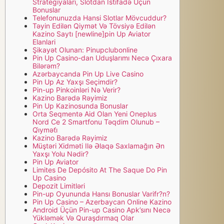
Strategiyaları, Slotdan Istifadə Üçün
Bonuslar
Telefonunuzda Hansi Slotlar Mövcuddur?
Təyin Edilən Qiymət Və Tövsiyə Edilən
Kazino Saytı [newline]pin Up Aviator
Elanlari
Şikayət Olunan: Pinupclubonline
Pin Up Casino-dan Uduşlarımı Necə Çıxara
Bilərəm?
Azərbaycanda Pin Up Live Casino
Pin Up Az Yaxşı Seçimdir?
Pin-up Pinkoinləri Nə Verir?
Kazino Barədə Rəyimiz
Pin Up Kazinosunda Bonuslar
Orta Seqmentə Aid Olan Yeni Oneplus
Nord Ce 2 Smartfonu Təqdim Olunub –
Qi̇yməti̇
Kazino Barədə Rəyimiz
Müştəri Xidməti Ilə Əlaqə Saxlamağın Ən
Yaxşı Yolu Nədir?
Pin Up Aviator
Limites De Depósito At The Saque Do Pin
Up Casino
Depozit Limitləri
Pin-up Oyununda Hansı Bonuslar Varifr?n?
Pin Up Casino – Azerbaycan Online Kazino
Android Üçün Pin-up Casino Apk’sını Necə
Yükləmək Və Quraşdırmaq Olar