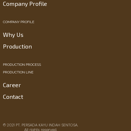
Company Profile
COMPANY PROFILE
Why Us
Production
PRODUCTION PROCESS
PRODUCTION LINE
Career
Contact
© 2021 PT. PERSADA KAYU INDAH SENTOSA.
All rights reserved.