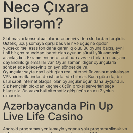
Necə Çıxara
Bilərəm?
Slot maşını konseptual olaraq ənənəvi video slotlardan fərqlidir.
Üstəlik, uçuş səmaya qarşı baş verir və uçuş nə qədər
yüksəkdirsə, əsas fon daha qaranlıq olur. Bu oyuna baxış, eyni
tipli bir çox raunddan ibarət olan oyunun sürətli yüklənməsini
asanlaşdırır. Ekranın encanto tərəfində əvvəlki turlarda uçuşların
dayandırıldığı əmsallar var. Oyun zamanı digər oyunçularla
söhbət edə biləcəyiniz onlayn söhbət də va.
Oyunçular sayta daxil olduqları real İnternet ünvanını maskalayan
VPN xidmətlərindən də istifadə edə bilərlər. Buna görə də, bu
üsul sabit internet əlaqəsi olan oyunçular üçün daha uyğundur.
Siz həmçinin blokdan keçmək üçün proksi serverləri seçə
bilərsiniz. Ən yaxşı həll alternativ giriş üçün ən azı 2 yolun
olmasıdır.
Azərbaycanda Pin Up
Live Life Casino
Android proqramını yeniləməyin yeganə yolu proqramı silmək və