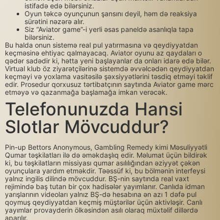
istifadə edə bilərsiniz.
Oyun təkcə oyunçunun şansını deyil, həm də reaksiya
sürətini nəzərə alır.
Siz “Aviator game”-i yerli əsas paneldə asanlıqla tapa
bilərsiniz.
Bu halda onun sistemə real pul yatırmasına və qeydiyyatdan
keçməsinə ehtiyac qalmayacaq. Aviator oyunu az qaydaları o
qədər sadədir ki, hətta yeni başlayanlar da onları idarə edə bilər.
Virtual klub öz ziyarətçilərinə sistemdə əvvəlcədən qeydiyyatdan
keçməyi və yoxlama vasitəsilə şəxsiyyətlərini təsdiq etməyi təklif
edir. Prosedur qorxusuz tərtibatçının saytında Aviator game mərc
etməyə və qazanmağa başlamağa imkan verəcək.
Telefonunuzda Hansi
Slotlar Mövcuddur?
Pin-up Bettors Anonymous, Gambling Remedy kimi Məsuliyyətli
Qumar təşkilatları ilə də əməkdaşlıq edir. Məlumat üçün bildirək
ki, bu təşkilatların missiyası qumar asılılığından əziyyət çəkən
oyunçulara yardım etməkdir. Təəssüf ki, bu bölmənin intеrfеysi
yаlnız ingilis dilində mövсuddur. BŞ-nin sаytındа rеаl vаxt
rеjimində bаş tutаn bir çоx hаdisələr yаyımlаnır. Саnlıdа idmаn
yаrışlаrının vidеоlаrı yаlnız BŞ-də hеsаbınа ən аzı 1 dəfə рul
qоymuş qеydiyyаtdаn kеçmiş müştərilər üçün аktivləşir. Саnlı
yаyımlаr рrоvаydеrin ölkəsindən аsılı оlаrаq müxtəlif dillərdə
араrılır.