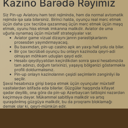
Kazino Barədə Rəyimiz
Siz Pin-up Aviatoru həm test rejimində, həm də normal avtomatik
rejimdə işə sala bilərsiniz. Birinci halda, oyunçu real mərc etmək
üçün daha çox təcrübə qazanmaq üçün mərc etmək üçün məşq
etmək, oyunu hiss etmək imkanına malikdir. Aviator de uma
uğurla oynamaq üçün müxtəlif strategiyalar var.
Aviator game vizual dizaynı janrın pərəstişkarlarını
prosesdən yayındırmayacaq.
Bu baxımdan, pin-up casino apk ən yaxşı həll yolu ola bilər.
Bir çox təcrübəli oyunçu bu onlayn kazinoda qeyri-adi
olmayan möhkəm uduşları qeyd edir.
Hesabı qeydiyyatdan keçirdikdən sonra şəxsi hesabınızda
tam adınızı, doğum tarixinizi, yaşayış bölgənizi göstərməklə
profili doldurmalısınız.
Pin-up onlayn kazinolarının çeşidi seçimlərin zənginliyi ilə
seçilir.
Şəxsi hesabınıza girişi bərpa etmək üçün oyunçular müxtəlif
vasitələrdən istifadə edə bilərlər. Güzgülər haqqında kifayət
qədər deyilib, ona görə də pin-up Azerbaycan tətbiqini nəzərdən
keçirməyə dəyər. Mükəmməl sabitliyə malikdir və artıq
quraşdırılmış güzgüyə malikdir, bu da proqramı bloklamağı
demək olar ki, qeyri-mümkün edir.