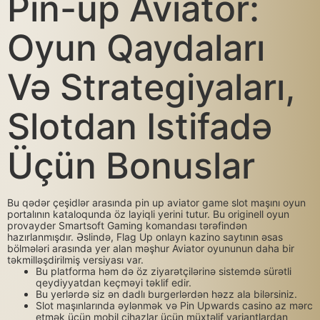
Pin-up Aviator:
Oyun Qaydaları
Və Strategiyaları,
Slotdan Istifadə
Üçün Bonuslar
Bu qədər çeşidlər arasında pin up aviator game slot maşını oyun
portalının kataloqunda öz layiqli yerini tutur. Bu originell oyun
provayder Smartsoft Gaming komandası tərəfindən
hazırlanmışdır. Əslində, Flag Up onlayn kazino saytının əsas
bölmələri arasında yer alan məşhur Aviator oyununun daha bir
təkmilləşdirilmiş versiyası var.
Bu platforma həm də öz ziyarətçilərinə sistemdə sürətli
qeydiyyatdan keçməyi təklif edir.
Bu yerlərdə siz ən dadlı burgerlərdən həzz ala bilərsiniz.
Slot maşınlarında əylənmək və Pin Upwards casino az mərc
etmək üçün mobil cihazlar üçün müxtəlif variantlardan