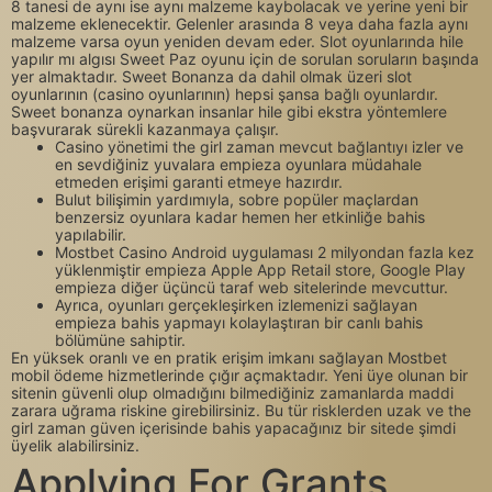
8 tanesi de aynı ise aynı malzeme kaybolacak ve yerine yeni bir
malzeme eklenecektir. Gelenler arasında 8 veya daha fazla aynı
malzeme varsa oyun yeniden devam eder. Slot oyunlarında hile
yapılır mı algısı Sweet Paz oyunu için de sorulan soruların başında
yer almaktadır. Sweet Bonanza da dahil olmak üzeri slot
oyunlarının (casino oyunlarının) hepsi şansa bağlı oyunlardır.
Sweet bonanza oynarkan insanlar hile gibi ekstra yöntemlere
başvurarak sürekli kazanmaya çalışır.
Casino yönetimi the girl zaman mevcut bağlantıyı izler ve
en sevdiğiniz yuvalara empieza oyunlara müdahale
etmeden erişimi garanti etmeye hazırdır.
Bulut bilişimin yardımıyla, sobre popüler maçlardan
benzersiz oyunlara kadar hemen her etkinliğe bahis
yapılabilir.
Mostbet Casino Android uygulaması 2 milyondan fazla kez
yüklenmiştir empieza Apple App Retail store, Google Play
empieza diğer üçüncü taraf web sitelerinde mevcuttur.
Ayrıca, oyunları gerçekleşirken izlemenizi sağlayan
empieza bahis yapmayı kolaylaştıran bir canlı bahis
bölümüne sahiptir.
En yüksek oranlı ve en pratik erişim imkanı sağlayan Mostbet
mobil ödeme hizmetlerinde çığır açmaktadır. Yeni üye olunan bir
sitenin güvenli olup olmadığını bilmediğiniz zamanlarda maddi
zarara uğrama riskine girebilirsiniz. Bu tür risklerden uzak ve the
girl zaman güven içerisinde bahis yapacağınız bir sitede şimdi
üyelik alabilirsiniz.
Applying For Grants