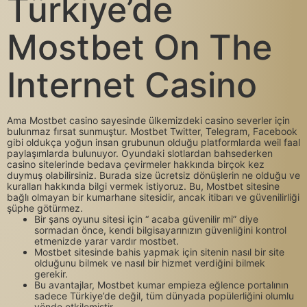
Türkiye’de
Mostbet On The
Internet Casino
Ama Mostbet casino sayesinde ülkemizdeki casino severler için
bulunmaz fırsat sunmuştur. Mostbet Twitter, Telegram, Facebook
gibi oldukça yoğun insan grubunun olduğu platformlarda weil faal
paylaşımlarda bulunuyor. Oyundaki slotlardan bahsederken
casino sitelerinde bedava çevirmeler hakkında birçok kez
duymuş olabilirsiniz. Burada size ücretsiz dönüşlerin ne olduğu ve
kuralları hakkında bilgi vermek istiyoruz. Bu, Mostbet sitesine
bağlı olmayan bir kumarhane sitesidir, ancak itibarı ve güvenilirliği
şüphe götürmez.
Bir şans oyunu sitesi için “ acaba güvenilir mi” diye
sormadan önce, kendi bilgisayarınızın güvenliğini kontrol
etmenizde yarar vardır mostbet.
Mostbet sitesinde bahis yapmak için sitenin nasıl bir site
olduğunu bilmek ve nasıl bir hizmet verdiğini bilmek
gerekir.
Bu avantajlar, Mostbet kumar empieza eğlence portalının
sadece Türkiye’de değil, tüm dünyada popülerliğini olumlu
yönde etkilemiştir.