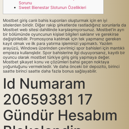
Sorunu
Sweet Bienestar Slotunun Özellikleri
Mostbet giriş canlı bahis kuponları oluşturmak için en iyi
sitelerden biridir. Diğer rakip şirketlerde rastladığınız sorunlarla da
Mostbet web sitesi dahiliinde karşılaşmıyorsunuz. Mostbet’in ayrı
bir bölümünde oyuncunun kişisel bilgileri saklanır ve gerekirse
değiştirilebilir. Promosyona katılmak için tek yapmanız gereken
kayıt olmak ve ilk para yatırma işleminizi yapmaktı. Yazılım
arayüzü, Windows üzerinden çevrimiçi spor bahisleri için mantıklı
empieza kullanışlıdır. Spor bahislerine ilgi duyuyorsanız, kayıtlı bir
oyuncu olarak mostbet türkiye giriş giriş yapmaya değer.
Mostbet şikayet konu ve çözümleri bahsi geçen noktaya
yoğunluğunu vermektedir. Ve daha önceki bir depozito, birinci
saatte birinci saatte daha fazla bonus sağlayabilir.
Id Numaram
20659381 17
Gündür Hesabım