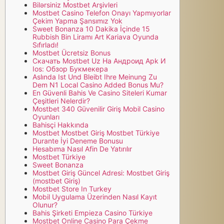
Bilərsiniz Mostbet Arşivleri
Mostbet Casino Telefon Onayı Yapmıyorlar
Çekim Yapma Şansımız Yok
Sweet Bonanza 10 Dakika İçinde 15
Rubbish Bin Liramı Art Kariava Oyunda
Sıfırladı!
Mostbet Ücretsiz Bonus
Скачать Mostbet Uz На Андроид Apk И
Ios: Обзор Букмекера
Aslında Ist Und Bleibt Ihre Meinung Zu
Dem N1 Local Casino Added Bonus Mu?
En Güvenli Bahis Ve Casino Siteleri Kumar
Çeşitleri Nelerdir?
Mostbet 340 Güvenilir Giriş Mobil Casino
Oyunları
Bahisçi Hakkında
Mostbet Mostbet Giriş Mostbet Türkiye
Durante İyi Deneme Bonusu
Hesabıma Nasıl Afin De Yatırılır
Mostbet Türkiye
Sweet Bonanza
Mostbet Giriş Güncel Adresi: Mostbet Giriş
(mostbet Giriş)
Mostbet Store In Turkey
Mobil Uygulama Üzerinden Nasıl Kayıt
Olunur?
Bahis Şirketi Empieza Casino Türkiye
Mostbet Online Casino Para Çekme