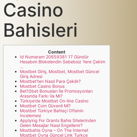
Casino
Bahisleri
Content
Id Numaram 20659381 17 Gündür
Hesabım Blokelendin Sebebsiz Yere Çekim
…
Mostbet Giriş, Mostbet, Mostbet Güncel
Giriş Adresi
Mostbet’ten Nasıl Para Çekilir?
Mostbet Casino Bonus
Bet10bet Bonusları İle Promosyonları
Arasında Farkı Va Mı?
Türkiye’de Mostbet On-line Casino
Mostbet Com Güvenli Mi?
Mostbet Türkiye Bahisçi Ofisinin
Incelemesi
Applying For Grants Bahis Sitelerinden
Gelen Mesajlar Nasıl Engellenir?
Mostbahis Oyna – On The Internet
Mostbet Oyna Güncel Link Turkce