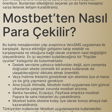
öneriliyor. Bunlardan dilediğinizi seçerek ya da farklı mesajınız
varsa ileterek iletişim kurabilirsiniz.
Mostbet’ten Nasıl
Para Çekilir?
Bu bahis mesajlarından yılıp araştırınca VeroSMS uygulaması ile
karşılaştık. Ayrıca etkinliğin gidişatını takip edebilir ve
karşılaşmada ne olduğuna bağlı olarak oranların nasıl değiştiğini
izleyebilirsiniz. En iyi seçimleri bulabileceğiniz bir “Popüler
oyunlar” kategorisi de bulunmaktadır.
Destek servisine yalnızca telefondan değil, aynı zamanda
doğrudan sitede otomatik bir arama kullanarak da
ulaşabileceğinizi dikkate almak önemlidir.
Veya İndirme linklerini görebilmek için sitemize üye ol manız
ya da giriş yapmanız gerekiyor.
Ama büyük ihtimalle, Mostbet mobil uygulaması tüm güncel
cihazlarda çalışmak zorunda mostbet arizona.
Banka havalesi, Ecopayz, PayKasa empieza mostbet
Papara ile saha Haberleri du çekebilirsiniz.
Mostbet bahis sitesine kolay üye olarak bonus almaya hak
kazanabilirsiniz.
Türkiye’den kullanıcılar Mostbet uygulamasında kullanılabilen