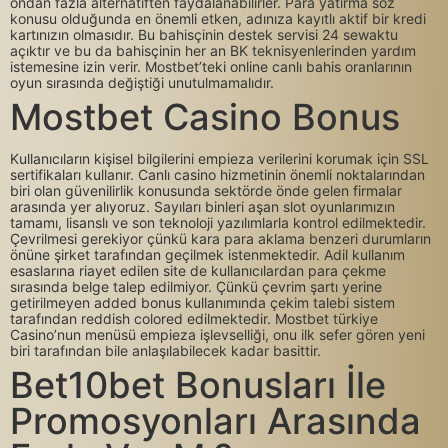
ondan fazla alternatiften faydalanabilirler. Para yatırma söz
konusu olduğunda en önemli etken, adınıza kayıtlı aktif bir kredi
kartınızın olmasıdır. Bu bahisçinin destek servisi 24 sewaktu
açıktır ve bu da bahisçinin her an BK teknisyenlerinden yardım
istemesine izin verir. Mostbet’teki online canlı bahis oranlarının
oyun sırasında değiştiği unutulmamalıdır.
Mostbet Casino Bonus
Kullanıcıların kişisel bilgilerini empieza verilerini korumak için SSL
sertifikaları kullanır. Canlı casino hizmetinin önemli noktalarından
biri olan güvenilirlik konusunda sektörde önde gelen firmalar
arasında yer alıyoruz. Sayıları binleri aşan slot oyunlarımızın
tamamı, lisanslı ve son teknoloji yazılımlarla kontrol edilmektedir.
Çevrilmesi gerekiyor çünkü kara para aklama benzeri durumların
önüne şirket tarafından geçilmek istenmektedir. Adil kullanım
esaslarına riayet edilen site de kullanıcılardan para çekme
sırasında belge talep edilmiyor. Çünkü çevrim şartı yerine
getirilmeyen added bonus kullanımında çekim talebi sistem
tarafından reddish colored edilmektedir. Mostbet türkiye
Casino’nun menüsü empieza işlevselliği, onu ilk sefer gören yeni
biri tarafından bile anlaşılabilecek kadar basittir.
Bet10bet Bonusları İle
Promosyonları Arasında