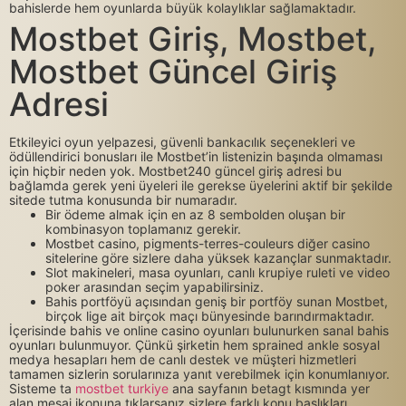
bahislerde hem oyunlarda büyük kolaylıklar sağlamaktadır.
Mostbet Giriş, Mostbet,
Mostbet Güncel Giriş
Adresi
Etkileyici oyun yelpazesi, güvenli bankacılık seçenekleri ve
ödüllendirici bonusları ile Mostbet’in listenizin başında olmaması
için hiçbir neden yok. Mostbet240 güncel giriş adresi bu
bağlamda gerek yeni üyeleri ile gerekse üyelerini aktif bir şekilde
sitede tutma konusunda bir numaradır.
Bir ödeme almak için en az 8 sembolden oluşan bir
kombinasyon toplamanız gerekir.
Mostbet casino, pigments-terres-couleurs diğer casino
sitelerine göre sizlere daha yüksek kazançlar sunmaktadır.
Slot makineleri, masa oyunları, canlı krupiye ruleti ve video
poker arasından seçim yapabilirsiniz.
Bahis portföyü açısından geniş bir portföy sunan Mostbet,
birçok lige ait birçok maçı bünyesinde barındırmaktadır.
İçerisinde bahis ve online casino oyunları bulunurken sanal bahis
oyunları bulunmuyor. Çünkü şirketin hem sprained ankle sosyal
medya hesapları hem de canlı destek ve müşteri hizmetleri
tamamen sizlerin sorularınıza yanıt verebilmek için konumlanıyor.
Sisteme ta
mostbet turkiye
ana sayfanın betagt kısmında yer
alan mesaj ikonuna tıklarsanız sizlere farklı konu başlıkları