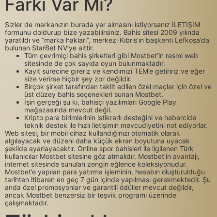
Farkı Var Mı?
Sizler de markanızın burada yer almasını istiyorsanız İLETİŞİM
formunu doldurup bize yazabilirsiniz. Bahis sitesi 2009 yılında
yaratıldı ve “marka hakları”, merkezi Kıbrıs’ın başkenti Lefkoşa’da
bulunan StarBet NV’ye aittir.
Tüm çevrimiçi bahis şirketleri gibi Mostbet’in resmi web
sitesinde de çok sayıda oyun bulunmaktadır.
Kayıt sürecine gireriz ve kendimizi TEM’e getiririz ve eğer
size verirse hiçbir şey zor değildir.
Birçok şirket tarafından taklit edilen özel maçlar için özel ve
üst düzey bahis seçenekleri sunan Mostbet.
İşin gerçeği şu ki, bahisçi yazılımları Google Play
mağazasında mevcut değil.
Kripto para birimlerinin istikrarlı desteğini ve habercide
teknik destek ile hızlı iletişimin mevcudiyetini not ediyorlar.
Web sitesi, bir mobil cihaz kullandığınızı otomatik olarak
algılayacak ve düzeni daha küçük ekran boyutuna uyacak
şekilde ayarlayacaktır. Online spor bahisleri ile ilgilenen Türk
kullanıcılar Mostbet sitesine göz atmalıdır. Mostbet’in avantajı,
internet sitesinde sunulan zengin eğlence koleksiyonudur.
Mostbet’e yapılan para yatırma işleminin, hesabın oluşturulduğu
tarihten itibaren en geç 7 gün içinde yapılması gerekmektedir. Şu
anda özel promosyonlar ve garantili ödüller mevcut değildir,
ancak Mostbet benzersiz bir teşvik programı üzerinde
çalışmaktadır.