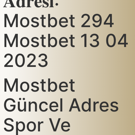
𝐀𝐝𝐫𝐞𝐬𝐢:
Mostbet 294
Mostbet 13 04
2023
Mostbet
Güncel Adres
Spor Ve