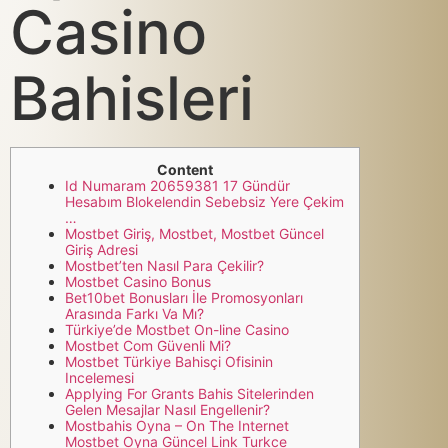
Casino
Bahisleri
Content
Id Numaram 20659381 17 Gündür
Hesabım Blokelendin Sebebsiz Yere Çekim
…
Mostbet Giriş, Mostbet, Mostbet Güncel
Giriş Adresi
Mostbet’ten Nasıl Para Çekilir?
Mostbet Casino Bonus
Bet10bet Bonusları İle Promosyonları
Arasında Farkı Va Mı?
Türkiye’de Mostbet On-line Casino
Mostbet Com Güvenli Mi?
Mostbet Türkiye Bahisçi Ofisinin
Incelemesi
Applying For Grants Bahis Sitelerinden
Gelen Mesajlar Nasıl Engellenir?
Mostbahis Oyna – On The Internet
Mostbet Oyna Güncel Link Turkce