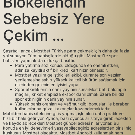
Blokelendin
Sebebsiz Yere
Çekim …
Şaşırtıcı, ancak Mostbet Türkiye para çekmek için daha da fazla
yol sunuyor. Tüm bahisçilerde olduğu gibi, Mostbet’te spor
bahisleri yapmak da oldukça basittir.
Para yatırma söz konusu olduğunda en önemli etken,
adınıza kayıtlı aktif bir kredi kartınızın olmasıdır.
Mostbet yazılım geliştiricileri ekibi, durante son yazılım
yenilemesine sahip yüksek kaliteli bir ürün sağlamak için
ellerinden gelenin en iyisini yapar.
Spor etkinliklerinin canlı yayınını sunarMostbet, balompié
maçları, kriket empieza e-spor dahil olmak üzere bir dizi
spor etkinliğinin canlı yayınını sunar.
Yüksek bahis oranları ve yağmur gibi bonusları ile beraber
kullanıcılarına güzel kazançlar kazandırmaktadır.
Mobilden bahis sitelerine giriş yapma, işlemleri daha pratik ve
hızlı bir hale getiriyor. Ayrıca, bazı oyuncular siteye girebilecekleri
ve kaydolabilecekleri Mostbet güncel adresi ni arıyorlar. Bu
konuda en iyi deneyimleri yaşayabileceğiniz adreslerden birisi hiç
kuşkusuz Mostbet olacaktır. Mostbet Android kullanmak hem