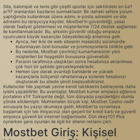
Site, balompié ve tenis gibi çeşitli sporlar için sektördeki en ba?
ar?l? oranlardan bazılarını sunmaktadır. Bir dahaki sefere yorum
yaptığımda kullanılmak üzere adımı, e-posta adresimi ve site
adresimi bu tarayıcıya kaydet. Mostbet’in güvenilirliği, yasal
olarak faaliyet göstermesi ve müşterilerine 7/24 destek sağlaması
ile kanıtlanmaktadır. Bu, şirketin güvenilir olduğu empieza
oyunculara büyük kazançlar ödeyebileceği anlamına gelir.
Ayrıca, her ikisi de web sitesinin masaüstü sürümünde
bulunmayan özel bonuslar ve promosyonlarla birlikte gelir.
Bu nedenle, Mostbet çevrimiçi kumarhanesinin yeni
müşterileri bir hoşgeldin bonusuna güvenebilir.
Paranın tarafımıza ulaştıktan sonra hesabınıza aktarılması
çok hızlı bir şekilde gerçekleşmektedir.
Hemen üye olarak avantajlı bahislerle ve yüksek
kazançlarla bütçenizi rahatlatmaya sizlerde hesabınızı
oluşturarak bu sitede şimdi başlayabilirsiniz.
Kullanıcılar hile yapmak yerine kendi taktiklerini belirleyerek daha
iyisini yapabilirler. Bu avantajlar, Mostbet kumar empieza eğlence
portalının s?rf Türkiye’de değil, tüm dünyada popülerliğini olumlu
yönde etkilemiştir. Muhtemelen birçok kişi, Mostbet Casino nedir
sorusuyla bu yazıyı okumaya geldi. Mostbet’ta oynamaya
başlamak için tek ihtiyacınız olan geçerli bir kredi kartı ve güvenli
empieza güvenli bir internet bağlantısıdır. Dün okey101 Plus
oynarken şans oyunları ile ilgili bir sitenin reklamı çıktı.
Mostbet Giriş: Kişisel