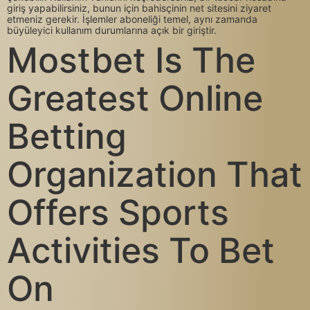
giriş yapabilirsiniz, bunun için bahisçinin net sitesini ziyaret
etmeniz gerekir. İşlemler aboneliği temel, aynı zamanda
büyüleyici kullanım durumlarına açık bir giriştir.
Mostbet Is The
Greatest Online
Betting
Organization That
Offers Sports
Activities To Bet
On