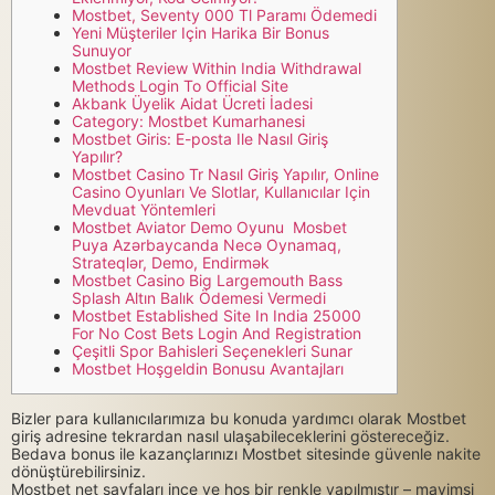
Mostbet, Seventy 000 Tl Paramı Ödemedi
Yeni Müşteriler Için Harika Bir Bonus
Sunuyor
Mostbet Review Within India Withdrawal
Methods Login To Official Site
Akbank Üyelik Aidat Ücreti İadesi
Category: Mostbet Kumarhanesi
Mostbet Giris: E-posta Ile Nasıl Giriş
Yapılır?
Mostbet Casino Tr Nasıl Giriş Yapılır, Online
Casino Oyunları Ve Slotlar, Kullanıcılar Için
Mevduat Yöntemleri
Mostbet Aviator Demo Oyunu ️ Mosbet
Puya Azərbaycanda Necə Oynamaq,
Strateqlər, Demo, Endirmək
Mostbet Casino Big Largemouth Bass
Splash Altın Balık Ödemesi Vermedi
Mostbet Established Site In India 25000
For No Cost Bets Login And Registration
Çeşitli Spor Bahisleri Seçenekleri Sunar
Mostbet Hoşgeldin Bonusu Avantajları
Bizler para kullanıcılarımıza bu konuda yardımcı olarak Mostbet
giriş adresine tekrardan nasıl ulaşabileceklerini göstereceğiz.
Bedava bonus ile kazançlarınızı Mostbet sitesinde güvenle nakite
dönüştürebilirsiniz.
Mostbet net sayfaları ince ve hoş bir renkle yapılmıştır – mavimsi