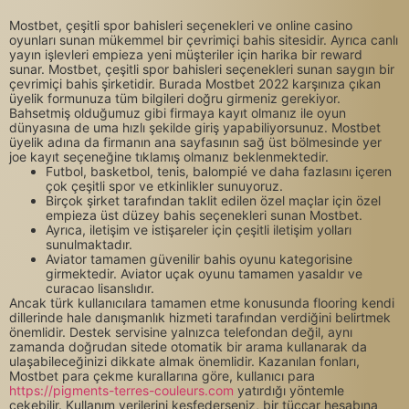
Mostbet, çeşitli spor bahisleri seçenekleri ve online casino
oyunları sunan mükemmel bir çevrimiçi bahis sitesidir. Ayrıca canlı
yayın işlevleri empieza yeni müşteriler için harika bir reward
sunar. Mostbet, çeşitli spor bahisleri seçenekleri sunan saygın bir
çevrimiçi bahis şirketidir. Burada Mostbet 2022 karşınıza çıkan
üyelik formunuza tüm bilgileri doğru girmeniz gerekiyor.
Bahsetmiş olduğumuz gibi firmaya kayıt olmanız ile oyun
dünyasına de uma hızlı şekilde giriş yapabiliyorsunuz. Mostbet
üyelik adına da firmanın ana sayfasının sağ üst bölmesinde yer
joe kayıt seçeneğine tıklamış olmanız beklenmektedir.
Futbol, basketbol, tenis, balompié ve daha fazlasını içeren
çok çeşitli spor ve etkinlikler sunuyoruz.
Birçok şirket tarafından taklit edilen özel maçlar için özel
empieza üst düzey bahis seçenekleri sunan Mostbet.
Ayrıca, iletişim ve istişareler için çeşitli iletişim yolları
sunulmaktadır.
Aviator tamamen güvenilir bahis oyunu kategorisine
girmektedir. Aviator uçak oyunu tamamen yasaldır ve
curacao lisanslıdır.
Ancak türk kullanıcılara tamamen etme konusunda flooring kendi
dillerinde hale danışmanlık hizmeti tarafından verdiğini belirtmek
önemlidir. Destek servisine yalnızca telefondan değil, aynı
zamanda doğrudan sitede otomatik bir arama kullanarak da
ulaşabileceğinizi dikkate almak önemlidir. Kazanılan fonları,
Mostbet para çekme kurallarına göre, kullanıcı para
https://pigments-terres-couleurs.com
yatırdığı yöntemle
çekebilir. Kullanım verilerini keşfederseniz, bir tüccar hesabına