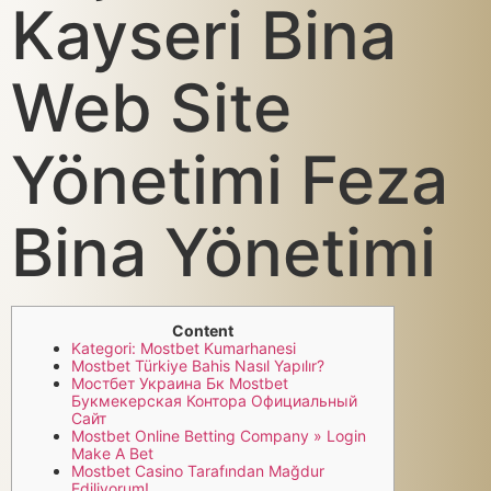
Kayseri Bina
Web Site
Yönetimi Feza
Bina Yönetimi
Content
Kategori: Mostbet Kumarhanesi
Mostbet Türkiye Bahis Nasıl Yapılır?
Мостбет Украина Бк Mostbet
Букмекерская Контора Официальный
Сайт
Mostbet Online Betting Company » Login
Make A Bet
Mostbet Casino Tarafından Mağdur
Ediliyorum!