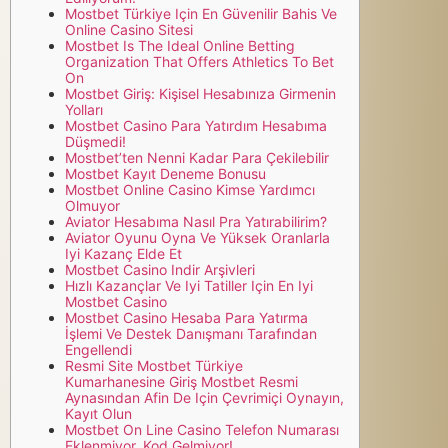
Mostbet Türkiye Için En Güvenilir Bahis Ve
Online Casino Sitesi
Mostbet Is The Ideal Online Betting
Organization That Offers Athletics To Bet
On
Mostbet Giriş: Kişisel Hesabınıza Girmenin
Yolları
Mostbet Casino Para Yatırdım Hesabıma
Düşmedi!
Mostbet’ten Nenni Kadar Para Çekilebilir
Mostbet Kayıt Deneme Bonusu
Mostbet Online Casino Kimse Yardımcı
Olmuyor
Aviator Hesabıma Nasıl Pra Yatırabilirim?
Aviator Oyunu Oyna Ve Yüksek Oranlarla
Iyi Kazanç Elde Et
Mostbet Casino Indir Arşivleri
Hızlı Kazançlar Ve Iyi Tatiller Için En Iyi
Mostbet Casino
Mostbet Casino Hesaba Para Yatırma
İşlemi Ve Destek Danışmanı Tarafından
Engellendi
Resmi Site Mostbet Türkiye
Kumarhanesine Giriş Mostbet Resmi
Aynasından Afin De Için Çevrimiçi Oynayın,
Kayıt Olun
Mostbet On Line Casino Telefon Numarası
Eklenmiyor, Kod Gelmiyor!